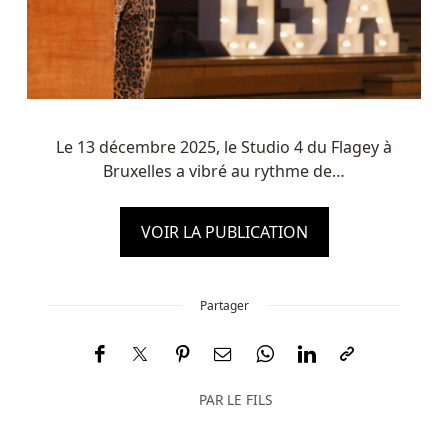
Le 13 décembre 2025, le Studio 4 du Flagey à
Bruxelles a vibré au rythme de…
VOIR LA PUBLICATION
Partager
PAR
LE FILS