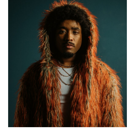
Belgique
:
Mais
que
faire
si
vous
voulez
faire
un
peu
de
tout.
Simulateur
roulette
anglaise