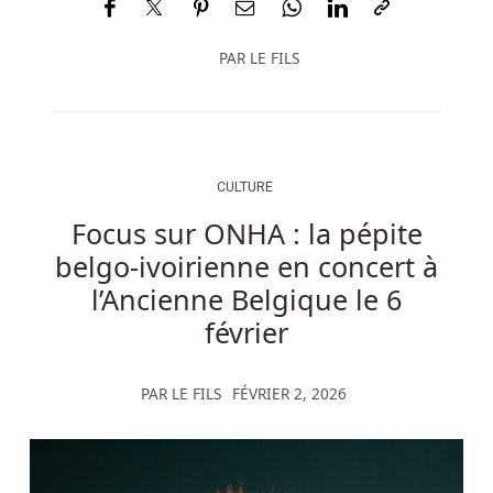
une
main,
PAR
LE FILS
qui
étaient
populaires
il
y
CULTURE
a
une
Focus sur ONHA : la pépite
douzaine
belgo-ivoirienne en concert à
d'années.
l’Ancienne Belgique le 6
février
Jeu
De
Casino
PAR
LE FILS
FÉVRIER 2, 2026
Sur
Les
Rives
Du