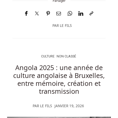
Partager
Casino
Belge
Ces
décisions
PAR
LE FILS
correctes
ont
été
transformées
en
CULTURE
NON CLASSÉ
règles
Angola 2025 : une année de
dans
culture angolaise à Bruxelles,
une
table
entre mémoire, création et
facile,
transmission
et
vous
disent
PAR
LE FILS
JANVIER 19, 2026
quoi