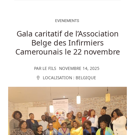
EVENEMENTS
Gala caritatif de l’Association
Belge des Infirmiers
Camerounais le 22 novembre
PAR
LE FILS
NOVEMBRE 14, 2025
LOCALISATION :
BELGIQUE