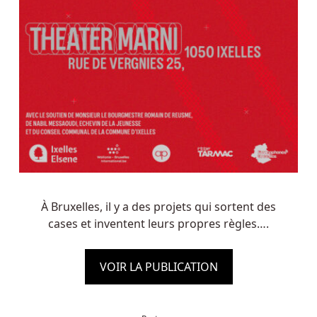
comment
prédire
les
meilleurs
numéros
de
loterie
à
choisir
fonctionne.
Machines
À Bruxelles, il y a des projets qui sortent des
à
cases et inventent leurs propres règles….
sous
mgt
VOIR LA PUBLICATION
Bonus
En
Ligne