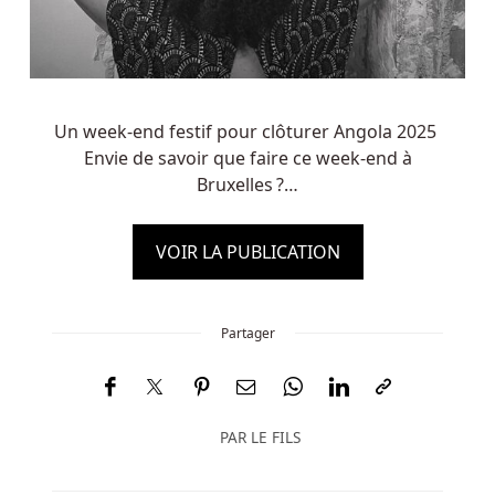
dirions
que
tout
site
de
Un week-end festif pour clôturer Angola 2025
jeu
Envie de savoir que faire ce week-end à
est
Bruxelles ?…
incomplet
sans
jeux
VOIR LA PUBLICATION
de
machines
à
Partager
sous.
Belgique
Casino
En
PAR
LE FILS
Ligne
Dépôt