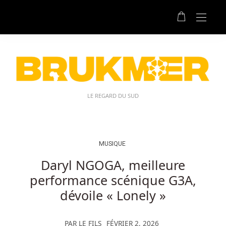
Jackpotparty
Casino
Avis
En
Ligne:
BlueFox
Casino
utilise
LE REGARD DU SUD
le
dernier
cryptage
SSL
MUSIQUE
128
Daryl NGOGA, meilleure
bits
et
performance scénique G3A,
des
dévoile « Lonely »
pare-
feu
PAR
LE FILS
FÉVRIER 2, 2026
pour