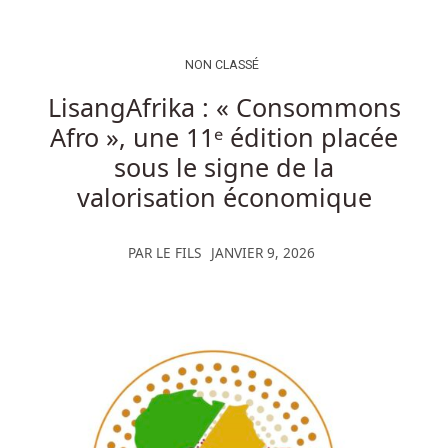
Minimum
De
5
NON CLASSÉ
Dollars
LisangAfrika : « Consommons
Afro », une 11ᵉ édition placée
sous le signe de la
valorisation économique
PAR
LE FILS
JANVIER 9, 2026