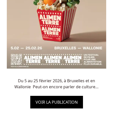
poker
en
ligne,
le
casino
10bet
devrait
vous
couvrir.
Étant
donné
que
Pick
Du 5 au 25 février 2026, à Bruxelles et en
3
Wallonie Peut-on encore parler de culture…
est
l'un
VOIR LA PUBLICATION
des
jeux