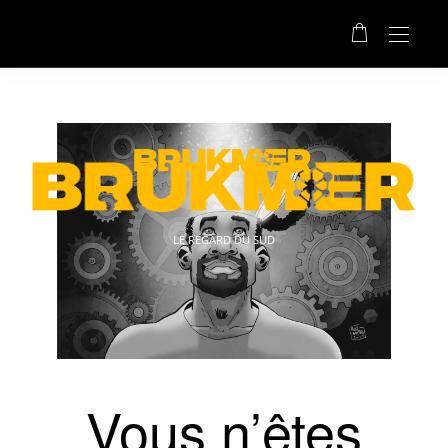
Meilleur
Casino
En
Ligne
Au
Belgique
Meilleurs
Casinos
évalués
De
LE REGARD DU SUD
2025
Belge:
Ces
jeux
gratuits
constituent
une
Vous n’êtes
excellente
passerelle