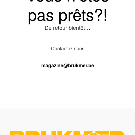
pas prêts?!
pour
se
divertir
De retour bientôt…
et
gagner
en
Contactez nous
s’amusant.
Types
magazine@brukmer.be
De
Jeux
De
Casino
à
Bruges
-
Il
y