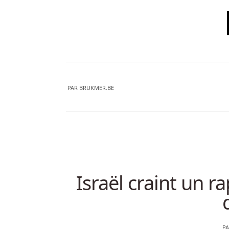
PAR
BRUKMER.BE
Israël craint un r
P