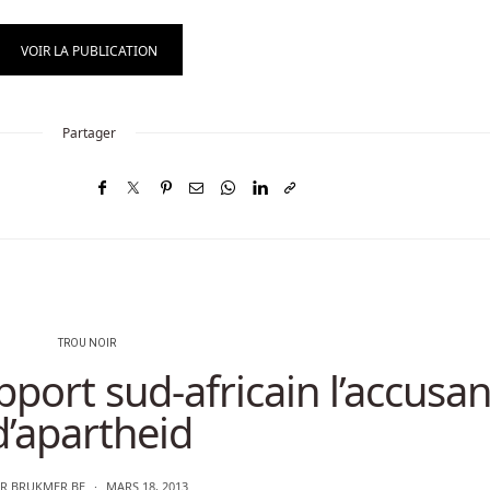
VOIR LA PUBLICATION
Partager
TROU NOIR
apport sud-africain l’accusan
d’apartheid
AR
BRUKMER.BE
MARS 18, 2013