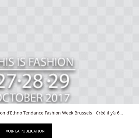
on d’Ethno Tendance Fashion Week Brussels Créé il y’a 6…
VOIR LA PUBLICATION