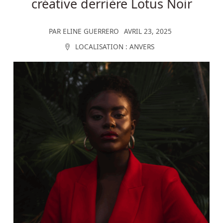
créative derrière Lotus Noir
PAR
ELINE GUERRERO
AVRIL 23, 2025
LOCALISATION :
ANVERS