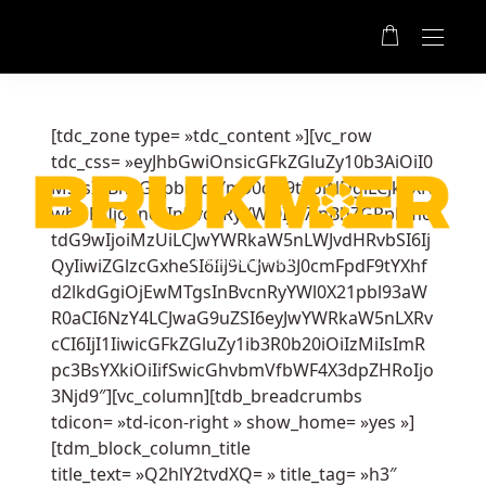
Jeux
De
Casino
Gratuits
Roulette
[tdc_zone type= »tdc_content »][vc_row
Belge:
tdc_css= »eyJhbGwiOnsicGFkZGluZy10b3AiOiI0
L'État
MSIsInBhZGRpbmctYm90dG9tIjoiNDgiLCJkaXN
de
wbGF5IjoiIn0sInBvcnRyYWl0Ijp7InBhZGRpbmc
Badger
tdG9wIjoiMzUiLCJwYWRkaW5nLWJvdHRvbSI6Ij
lui-
LE REGARD DU SUD
QyIiwiZGlzcGxheSI6IiJ9LCJwb3J0cmFpdF9tYXhf
même
d2lkdGgiOjEwMTgsInBvcnRyYWl0X21pbl93aW
est
R0aCI6NzY4LCJwaG9uZSI6eyJwYWRkaW5nLXRv
bordé
cCI6IjI1IiwicGFkZGluZy1ib3R0b20iOiIzMiIsImR
par
pc3BsYXkiOiIifSwicGhvbmVfbWF4X3dpZHRoIjo
des
3Njd9″][vc_column][tdb_breadcrumbs
États
tdicon= »td-icon-right » show_home= »yes »]
qui
[tdm_block_column_title
ont
title_text= »Q2hlY2tvdXQ= » title_tag= »h3″
assoupli