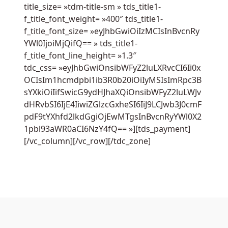
title_size= »tdm-title-sm » tds_title1-
ou
f_title_font_weight= »400″ tds_title1-
envisagent
f_title_font_size= »eyJhbGwiOiIzMCIsInBvcnRy
de
YWl0IjoiMjQifQ== » tds_title1-
modifier
f_title_font_line_height= »1.3″
les
tdc_css= »eyJhbGwiOnsibWFyZ2luLXRvcCI6Ii0x
lois
OCIsIm1hcmdpbi1ib3R0b20iOiIyMSIsImRpc3B
relatives
sYXkiOiIifSwicG9ydHJhaXQiOnsibWFyZ2luLWJv
aux
dHRvbSI6IjE4IiwiZGlzcGxheSI6IiJ9LCJwb3J0cmF
paris
pdF9tYXhfd2lkdGgiOjEwMTgsInBvcnRyYWl0X2
sportifs
1pbl93aWR0aCI6NzY4fQ== »][tds_payment]
et
[/vc_column][/vc_row][/tdc_zone]
aux
sites
de
casino.
Casino
En