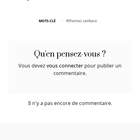
pourrez
masquer
vos
thomas sankara
MOTS-CLÉ
activités
de
navigation
et
Qu'en pensez-vous ?
passer
Vous devez
vous connecter
pour publier un
à
commentaire.
travers
des
pare-
feu.
Il n'y a pas encore de commentaire.
Eh
bien,
Wild
Casino