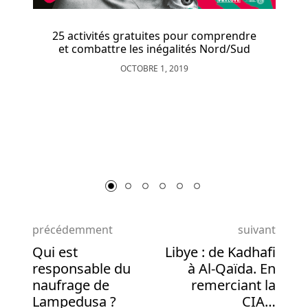
accès
à
25 activités gratuites pour comprendre
leurs
et combattre les inégalités Nord/Sud
données,
OCTOBRE 1, 2019
mais
en
éliminant
Mise e
leur
form
capacité
à
voir
vos
mouvements
en
précédemment
suivant
ligne
Qui est
Libye : de Kadhafi
en
responsable du
à Al-Qaïda. En
temps
naufrage de
remerciant la
réel,
Lampedusa ?
CIA…
vous