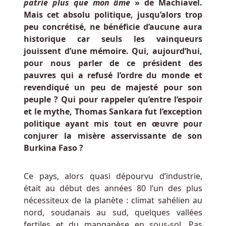
les
patrie plus que mon âme
» de Machiavel.
résidents
Mais cet absolu politique, jusqu’alors trop
autrichiens
peu concrétisé, ne bénéficie d’aucune aura
sont
historique car seuls les vainqueurs
autorisés
jouissent d’une mémoire. Qui, aujourd’hui,
à
pour nous parler de ce président des
utiliser
pauvres qui a refusé l’ordre du monde et
ces
revendiqué un peu de majesté pour son
solutions
peuple ? Qui pour rappeler qu’entre l’espoir
de
et le mythe, Thomas Sankara fut l’exception
jeu.
politique ayant mis tout en œuvre pour
conjurer la misère asservissante de son
Bruges
Burkina Faso ?
En
Ligne
Ce pays, alors quasi dépourvu d’industrie,
Roulette
était au début des années 80 l’un des plus
Belge
:
nécessiteux de la planète : climat sahélien au
Les
nord, soudanais au sud, quelques vallées
meilleurs
fertiles et du manganèse en sous-sol. Pas