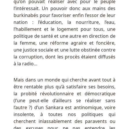
qu’on pouvait réaliser avec pour le peuple
un
l’intéressait. Un pouvoir donc aux mains des
vice-
burkinabés pour favoriser enfin l’essor de leur
président
nation : l’éducation, la nourriture, l’eau,
de
l’habillement et le logement pour tous, une
cabinet
politique de santé et une autre en direction de
de
la femme, une réforme agraire et foncière,
relations
une justice sociale et une lutte obstinée contre
publiques
la corruption, dont les procès étaient diffusés
de
à la radio…
jour,
a
construit
Mais dans un monde qui cherche avant tout à
à
être rentable plus qu’à satisfaire ses besoins,
l'origine
la probité révolutionnaire et démocratique
l'arcade
(l’une peut-elle d’ailleurs se réaliser sans
lorsqu'il
l’autre ?) d’un Sankara est antinomique, voire
a
insolente, à toutes nos politiques qui
quitté
cherchent inlassablement des paravents ou
son
des excuses pour ne pas entendre les