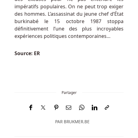
appartement
impératifs populaires. On ne peut trop exiger
de
des hommes. L’assassinat du jeune chef d’État
Manhattan
burkinabé le 15 octobre 1987 stoppa
pour
définitivement l’une des plus incroyables
s'installer
expériences politiques contemporaines…
dans
l'appartement
Source: ER
de
sa
fiancée
à
Brooklyn.
Partager
Expérience
De
Casino
PAR
BRUKMER.BE
En
Ligne