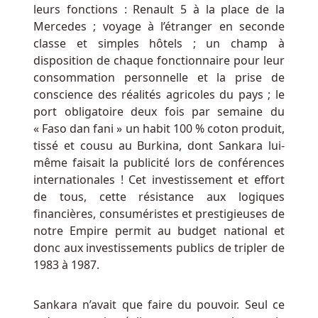
leurs fonctions : Renault 5 à la place de la
meilleur
Mercedes ; voyage à l’étranger en seconde
jour
classe et simples hôtels ; un champ à
pour
disposition de chaque fonctionnaire pour leur
aller
consommation personnelle et la prise de
à
conscience des réalités agricoles du pays ; le
un
port obligatoire deux fois par semaine du
« Faso dan fani » un habit 100 % coton produit,
casino
tissé et cousu au Burkina, dont Sankara lui-
même faisait la publicité lors de conférences
Machines
internationales ! Cet investissement et effort
à
de tous, cette résistance aux logiques
Sous
financières, consuméristes et prestigieuses de
Légales
notre Empire permit au budget national et
Du
donc aux investissements publics de tripler de
Bruxelles
1983 à 1987.
Le
joueur
Sankara n’avait que faire du pouvoir. Seul ce
acharné,