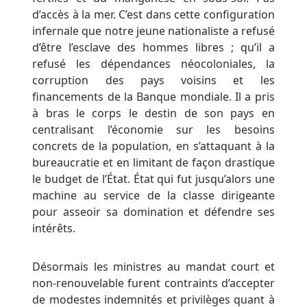
casinos
d’accès à la mer. C’est dans cette configuration
en
infernale que notre jeune nationaliste a refusé
ligne
d’être l’esclave des hommes libres ; qu’il a
en
refusé les dépendances néocoloniales, la
Afrique
corruption des pays voisins et les
du
financements de la Banque mondiale. Il a pris
Sud,
à bras le corps le destin de son pays en
qui
centralisant l’économie sur les besoins
ont
concrets de la population, en s’attaquant à la
Tellement
bureaucratie et en limitant de façon drastique
de
le budget de l’État. État qui fut jusqu’alors une
jeux
machine au service de la classe dirigeante
de
pour asseoir sa domination et défendre ses
monstres.
intérêts.
Quel
Désormais les ministres au mandat court et
est
non-renouvelable furent contraints d’accepter
le
de modestes indemnités et privilèges quant à