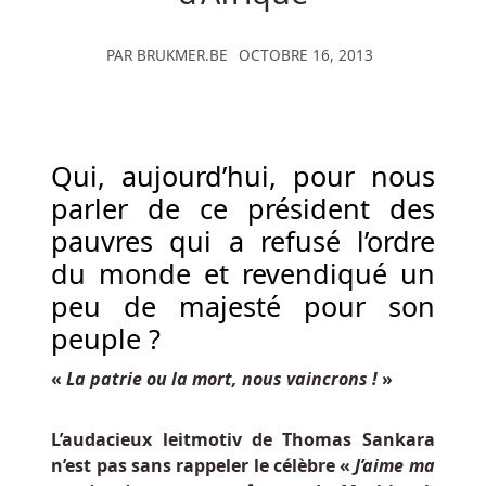
la
juste
PAR
BRUKMER.BE
OCTOBRE 16, 2013
valeur
marchande
de
l'actif
Qui, aujourd’hui, pour nous
net
parler de ce président des
de
l'entreprise.
pauvres qui a refusé l’ordre
du monde et revendiqué un
Pourquoi
peu de majesté pour son
Utiliser
peuple ?
Les
Casinos
«
La patrie ou la mort, nous vaincrons !
»
Belges
Bitcoin
-
L’audacieux leitmotiv de Thomas Sankara
Seuls
n’est pas sans rappeler le célèbre «
J’aime ma