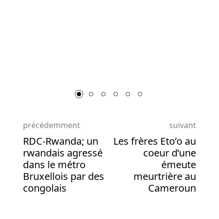
Les
Casinos
En
Li
Ligne
En
Argent
Réel
Au
Belgique
Puisque
précédemment
suivant
vous
pouvez
RDC-Rwanda; un
Les frères Eto’o au
afficher
rwandais agressé
coeur d’une
les
dans le métro
émeute
jeux
Bruxellois par des
meurtrière au
de
congolais
Cameroun
chaque
studio