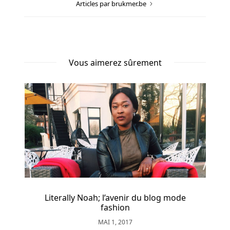
pourrait
Articles par brukmer.be
aller
directement
du
hall
Vous aimerez sûrement
de
l'hôtel
dans
le
casino.
Casino
comptage
des
cartes
Literally Noah; l’avenir du blog mode
fashion
Avis
MAI 1, 2017
Sur