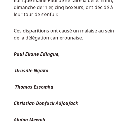
Edingue Ekane Paul de se faire la belle. Enfin,
Applications
dimanche dernier, cinq boxeurs, ont décidé à
Gratuites
leur tour de s’enfuir.
De
Machines
Ces disparitions ont causé un malaise au sein
à
de la délégation camerounaise.
Sous
Au
Belgique
:
Paul Ekane Edingue,
Ladbrokes
Casino
Drusille Ngako
&
Sports
Thomas Essomba
Bar
est
situé
Christian Donfack Adjoufack
dans
le
Abdon Mewoli
Paddington
London