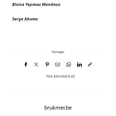
Blaise Yepmou Mendouo
Hilton
est
fermé
Serge Abomo
Voir
Les
Meilleurs
casinos
en
Partager
ligne
au
Royaume-
Uni
PAR
BRUKMER.BE
À
la
place,
en
fait,
brukmer.be
on