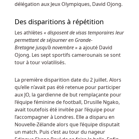
Cliquez
délégation aux Jeux Olympiques, David Ojong.
sur
l'image
Des disparitions à répétition
de
profil
Les athlètes
« disposent de visas temporaires leur
en
permettant de séjourner en Grande-
haut
Bretagne jusqu’à novembre »
a ajouté David
à
Ojong. Les sept sportifs camerounais se sont
droite
tour à tour volatilisés.
de
la
La première disparition date du 2 juillet. Alors
page,
qu’elle n’avait pas été retenue pour participer
cela
aux JO, la gardienne de but remplaçante pour
ouvrira
l’équipe féminine de football, Drusille Ngako,
le
avait toutefois été invitée par l’équipe pour
menu
l’accompagner à Londres. Elle a disparu en
de
Nouvelle-Zélande alors que l’équipe disputait
profil.
un match. Puis c’est au tour du nageur