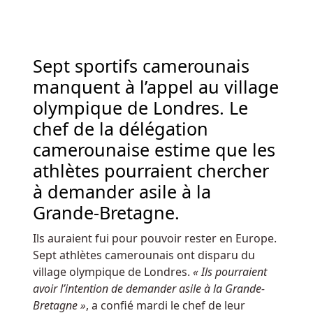
tomber
sur
les
Sept sportifs camerounais
5
rouleaux
manquent à l’appel au village
pour
olympique de Londres. Le
le
chef de la délégation
réclamer.
camerounaise estime que les
Meilleures
athlètes pourraient chercher
Cotes
à demander asile à la
De
Grande-Bretagne.
Machines
à
Ils auraient fui pour pouvoir rester en Europe.
Sous
Sept athlètes camerounais ont disparu du
à
village olympique de Londres.
« Ils pourraient
Bruges
avoir l’intention de demander asile à la Grande-
-
Bretagne »
, a confié mardi le chef de leur