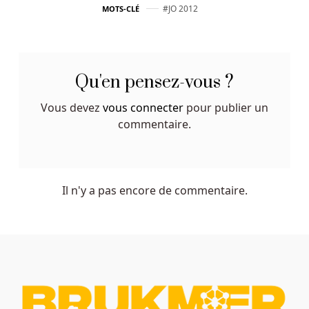
individuel,
JO 2012
MOTS-CLÉ
les
plus
petits
studios
Qu'en pensez-vous ?
ne
sont
Vous devez
vous connecter
pour publier un
pas
commentaire.
noyés
dans
une
mer
Il n'y a pas encore de commentaire.
d'images
d'aperçu.
Comment
Utiliser
Bitcoin
Dans