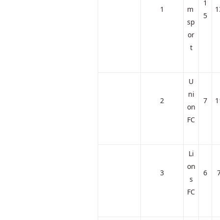
1
ont
1
m
1
5
remporté
sp
les
or
plus
t
gros
jackpots
en
U
ligne
ni
2
7
1
grâce
on
aux
FC
casinos
en
ligne
Li
en
on
3
6
2024.
s
FC
Casino
Bonus