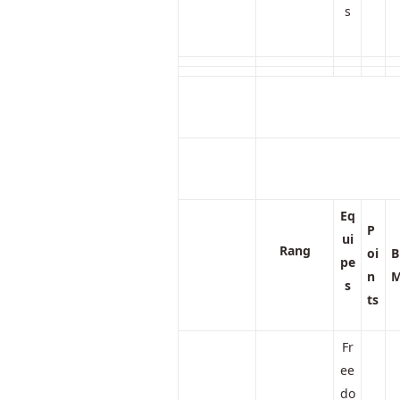
Direct
s
De
Bruxelles
Nous
sommes
de
retour
avec
la
fin
Eq
de
P
ui
la
Rang
oi
B
pe
liste
n
s
DES
ts
CHANCEUX
–
Fr
les
ee
personnes
do
qui