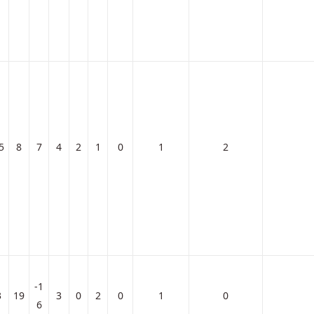
5
8
7
4
2
1
0
1
2
-1
3
19
3
0
2
0
1
0
6