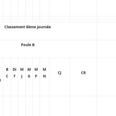
Classement 8ème journée
Poule B
B
Di
M
M
M
M
CJ
CR
C
f
J
G
P
N
M