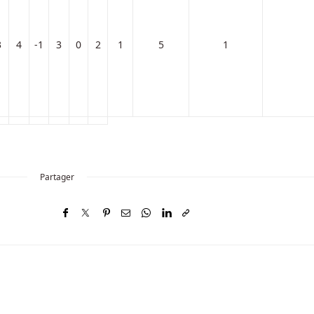
3
4
-1
3
0
2
1
5
1
Partager