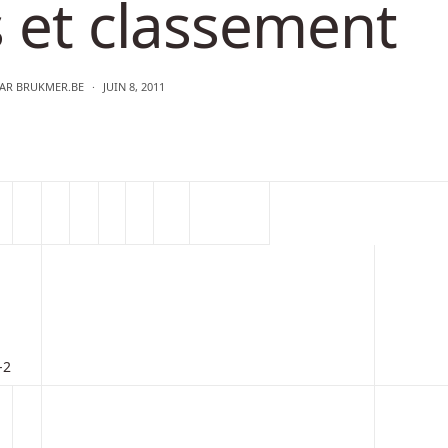
s et classement
PAR
BRUKMER.BE
JUIN 8, 2011
-2