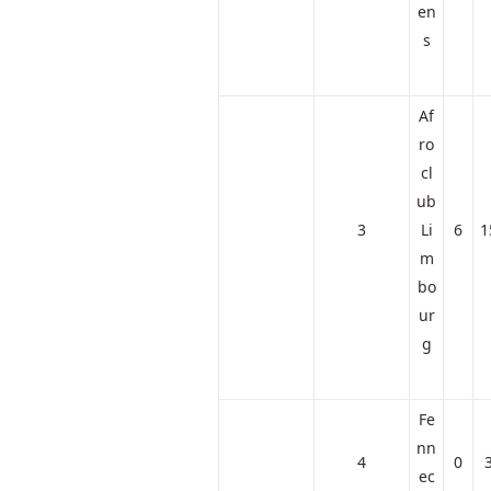
en
Casino
s
pas
d'argent
Af
de
ro
bonus
cl
ub
de
3
Li
6
1
dépôt
m
bo
ur
Machines
g
à
Sous
En
Fe
Ligne
nn
Gratuites
4
0
En
ec