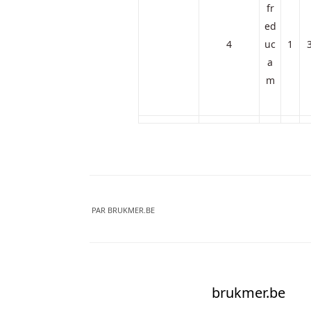
Gratuit
fr
Sans
ed
Dépôt
4
uc
1
Belgique
a
Cette
m
procédure
est
aussi
simple
que
ABC
sur
les
PAR
BRUKMER.BE
meilleurs
casinos
en
ligne.
brukmer.be
Dans