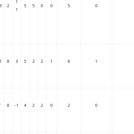
1
3
2
5
5
0
0
5
0
1
1
8
3
5
2
2
1
8
1
7
8
-1
4
2
2
0
2
0