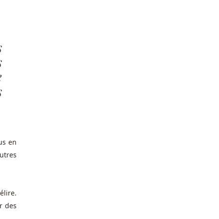
s
s
e
s
us en
utres
lire.
r des