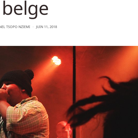
belge
NEL TSOPO NZIEMI
JUIN 11, 2018