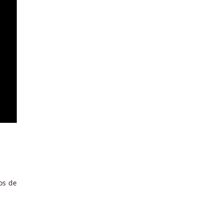
os de