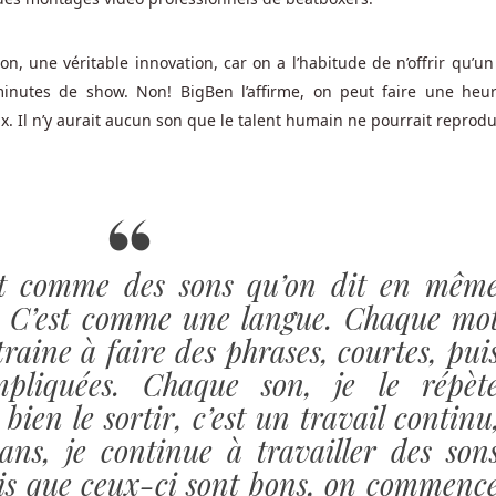
on, une véritable innovation, car on a l’habitude de n’offrir qu’un
nutes de show. Non! BigBen l’affirme, on peut faire une heu
. Il n’y aurait aucun son que le talent humain ne pourrait reprodu
est comme des sons qu’on dit en mêm
e. C’est comme une langue. Chaque mo
traine à faire des phrases, courtes, pui
mpliquées. Chaque son, je le répèt
 bien le sortir, c’est un travail continu
ns, je continue à travailler des son
ois que ceux-ci sont bons, on commenc