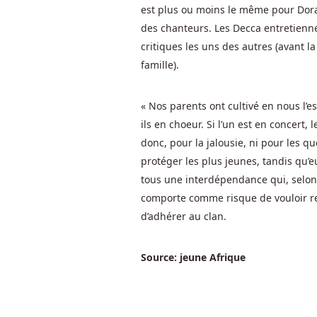
Sur
est plus ou moins le même pour Dora (
la
des chanteurs. Les Decca entretienne
Harlequin
critiques les uns des autres (avant 
Carnival
famille).
slot,
les
« Nos parents ont cultivé en nous l’es
différents
ils en choeur. Si l’un est en concert,
niveaux
donc, pour la jalousie, ni pour les que
de
mise
protéger les plus jeunes, tandis qu’eux
possibles
tous une interdépendance qui, selon e
varient
comporte comme risque de vouloir res
entre
d’adhérer au clan.
0,2
crédit
Source: jeune Afrique
et
100
crédits.