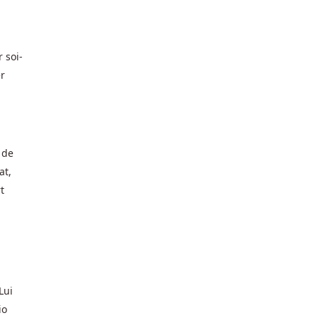
 soi-
er
 de
at,
t
Lui
io