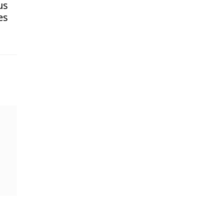
us
es