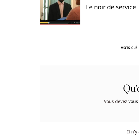
Le noir de service
compte
tenu
de
la
montée
fulgurante
MOTS-CLÉ
des
offres
et
de
la
Qu'
disponibilité
des
Vous devez
vous
casinos
en
direct
ces
Il n'
dernières