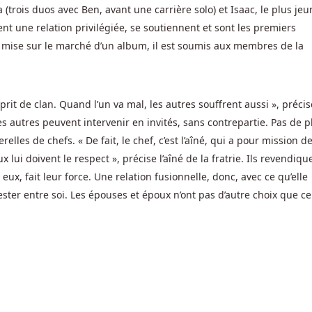
trois duos avec Ben, avant une carrière solo) et Isaac, le plus jeu
nt une relation privilégiée, se soutiennent et sont les premiers
la mise sur le marché d’un album, il est soumis aux membres de la
prit de clan. Quand l’un va mal, les autres souffrent aussi », précis
 les autres peuvent intervenir en invités, sans contrepartie. Pas de p
relles de chefs. « De fait, le chef, c’est l’aîné, qui a pour mission d
 lui doivent le respect », précise l’aîné de la fratrie. Ils revendiqu
ux, fait leur force. Une relation fusionnelle, donc, avec ce qu’elle
ter entre soi. Les épouses et époux n’ont pas d’autre choix que ce