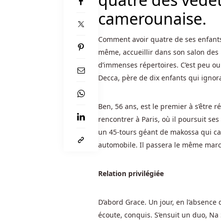
à
camerounaise.
5
rouleaux
et
Comment avoir quatre de ses enfants
3
même, accueillir dans son salon des 
rangées
d’immenses répertoires. C’est peu ou
avec
Decca, père de dix enfants qui ignora
un
faible
Ben, 56 ans, est le premier à s’être r
10
rencontrer à Paris, où il poursuit ses 
lignes
de
un 45-tours géant de makossa qui ca
paiement.
automobile. Il passera le même marc
Sites
Relation privilégiée
De
Casino
D’abord Grace. Un jour, en l’absence 
Belgique
2025
:
écoute, conquis. S’ensuit un duo, Na