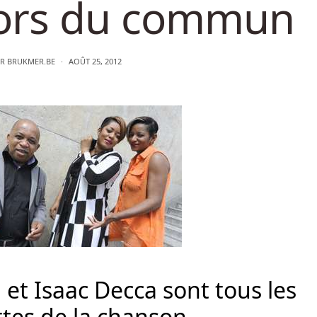
hors du commun
AR
BRUKMER.BE
AOÛT 25, 2012
 et Isaac Decca sont tous les
tes de la chanson