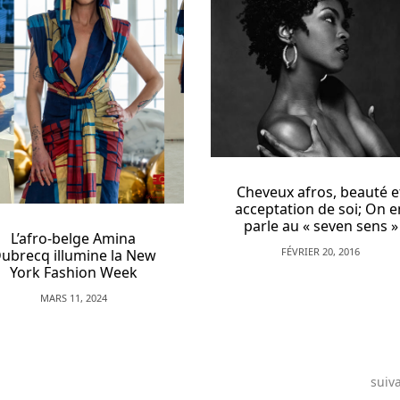
X-maleya et Char
Dipanda à Bruxelle
aux « femmes de
volonté »
Cheveux afros, beauté et
JUILLET 19, 2012
acceptation de soi; On en
parle au « seven sens »
FÉVRIER 20, 2016
suiv