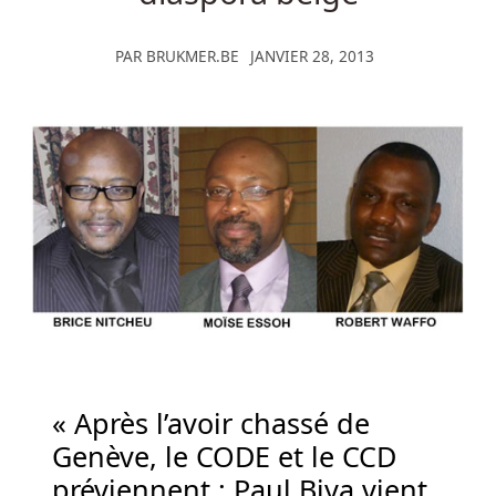
Meilleur
Casino
PAR
BRUKMER.BE
JANVIER 28, 2013
De
Nice
Belgique
-
Les
casinos
limitent
généralement
leurs
jeux
à
jackpot
progressif
« Après l’avoir chassé de
afin
que
Genève, le CODE et le CCD
vous
préviennent : Paul Biya vient