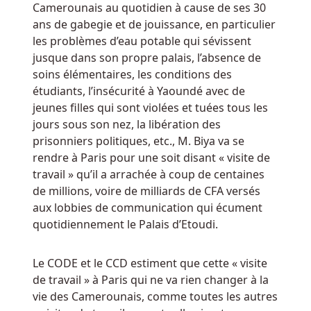
Camerounais au quotidien à cause de ses 30
proposés
ans de gabegie et de jouissance, en particulier
par
les problèmes d’eau potable qui sévissent
le
jusque dans son propre palais, l’absence de
casino.
soins élémentaires, les conditions des
étudiants, l’insécurité à Yaoundé avec de
Olympus
jeunes filles qui sont violées et tuées tous les
Bet
jours sous son nez, la libération des
Casino
prisonniers politiques, etc., M. Biya va se
Avis
rendre à Paris pour une soit disant « visite de
En
travail » qu’il a arrachée à coup de centaines
Ligne
:
de millions, voire de milliards de CFA versés
L'interface
aux lobbies de communication qui écument
mobile
quotidiennement le Palais d’Etoudi.
de
la
marque
Le CODE et le CCD estiment que cette « visite
est
de travail » à Paris qui ne va rien changer à la
extrêmement
vie des Camerounais, comme toutes les autres
simple