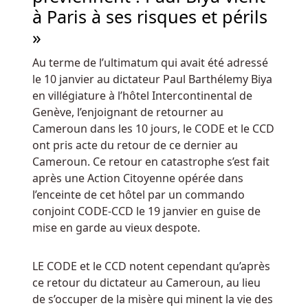
ne
à Paris à ses risques et périls
puissiez
»
pas
toucher
Au terme de l’ultimatum qui avait été adressé
le
le 10 janvier au dictateur Paul Barthélemy Biya
gros
en villégiature à l’hôtel Intercontinental de
jackpot
Genève, l’enjoignant de retourner au
sans
Cameroun dans les 10 jours, le CODE et le CCD
bonus
ont pris acte du retour de ce dernier au
de
Cameroun. Ce retour en catastrophe s’est fait
dépôt,
après une Action Citoyenne opérée dans
mais
l’enceinte de cet hôtel par un commando
vous
conjoint CODE-CCD le 19 janvier en guise de
pouvez
mise en garde au vieux despote.
toujours
découvrir
LE CODE et le CCD notent cependant qu’après
de
ce retour du dictateur au Cameroun, au lieu
nombreux
de s’occuper de la misère qui minent la vie des
jeux