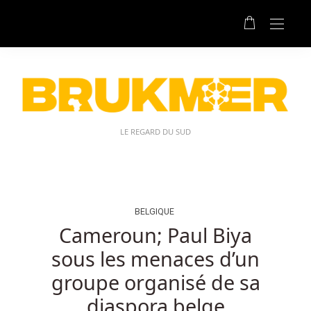
Devriez
Vous
Passer
à
Un
Casino
Bitcoin
Au
LE REGARD DU SUD
Belgique:
Home
Comment
Gagnez-
Vous
BELGIQUE
au
Cameroun; Paul Biya
Casino
sous les menaces d’un
avec
Peu
groupe organisé de sa
d'Argent.
diaspora belge