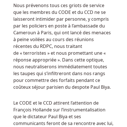
jeu
Nous prévenons tous ces griots de service
avec
que les membres du CODE et du CCD ne se
William
laisseront intimider par personne, y compris
Hill
par les policiers en poste à l’ambassade du
Casino
Cameroun à Paris, qui ont lancé des menaces
NJ.
à peine voilées au cours des réunions
récentes du RDPC, nous traitant
Qu
de « terroristes » et nous promettant une «
Est
réponse appropriée ». Dans cette optique,
Ce
nous neutraliserons immédiatement toutes
Qu
les taupes qui s’infiltreront dans nos rangs
Un
pour commettre des forfaits pendant ce
Casino
coûteux séjour parisien du despote Paul Biya.
Au
Belgique
Le CODE et le CCD attirent l’attention de
Si
François Hollande sur l’instrumentalisation
c'est
que le dictateur Paul Biya et ses
le
communicants feront de sa rencontre avec lui,
cas,