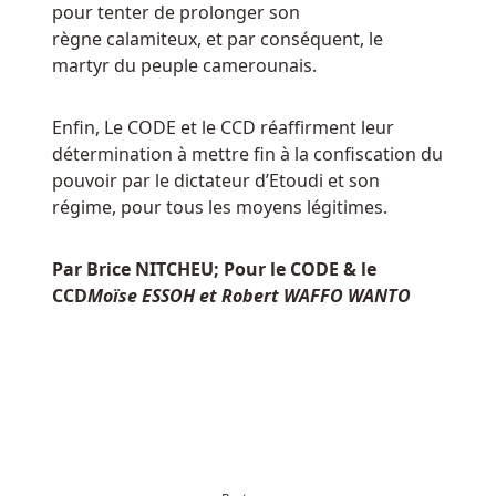
pour tenter de prolonger son
Twin
règne calamiteux, et par conséquent, le
Rivers
martyr du peuple camerounais.
suivrait
la
tendance
Enfin, Le CODE et le CCD réaffirment leur
de
détermination à mettre fin à la confiscation du
la
pouvoir par le dictateur d’Etoudi et son
plupart
régime, pour tous les moyens légitimes.
des
casinos
Par Brice NITCHEU; Pour le CODE & le
de
CCD
Moïse ESSOH et Robert WAFFO WANTO
Pennsylvanie
en
ouvrant
une
salle
de
poker