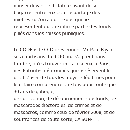
sauvage
danser devant le dictateur avant de se
à
bagarrer entre eux pour le partage des
vendre
miettes «qu’on a donné » et qui ne
représentent qu’une infime partie des fonds
pillés dans les caisses publiques.
Belgique
Casinos
Gratuits
Le CODE et le CCD préviennent Mr Paul Biya et
Sans
ses courtisans du RDPC qui s’agitent dans
Depot
l’ombre, qu’ils trouveront face à eux, à Paris,
Voici
des Patriotes déterminés qui se réservent le
comment
droit d’user de tous les moyens légitimes pour
vous
leur faire comprendre une fois pour toute que
procédez
30 ans de gabegie,
pour
de corruption, de détournements de fonds, de
créer
mascarades électorales, de crimes et de
un
massacres, comme ceux de février 2008, et de
compte
souffrances de toute sorte, CA SUFFIT !
de