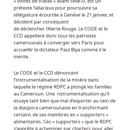
« visites de travail » avant celle-ci, est un
et
prétexte fallacieux pour poursuivre sa
directe,
villégiature écourtée à Genève le 21 janvier, et
ce
décident par conséquent
qui
de déclencher l’Alerte Rouge. Le CODE et le
facilite
CCD appellent donc tous les patriotes
les
camerounais à converger vers Paris pour
paris
accueillir le dictateur Paul Biya comme il le
sur
mérite.
votre
équipe
Le CODE et le CCD dénoncent
collégiale
l’instrumentalisation de la misère dans
préférée.
laquelle le régime RDPC a plongé les familles
au Cameroun. Une nstrumentalisation qu’il
Machines
essaye tant bien que mal d’exporter au sein de
à
la diaspora camerounaise en transformant
sous
certains de ses membres en « supporters »
alimentaires. Ces « supporters » que le RDPC
cerry
s’apprête à acheminer par charters pour aller