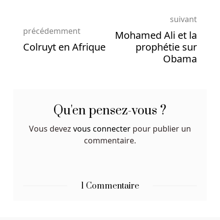
Derniers
Jeux
suivant
De
précédemment
Mohamed Ali et la
Casino
Colruyt en Afrique
prophétie sur
Pour
Obama
De
L
Argent
Réel
Au
Qu'en pensez-vous ?
Belgique
Vous devez
vous connecter
pour publier un
La
commentaire.
plainte
sera
maintenant
close.
1 Commentaire
Nouveaux
Casinos
Belgique