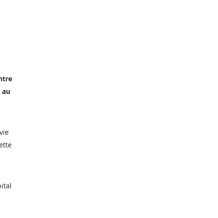
ntre
s au
vie
ette
ital