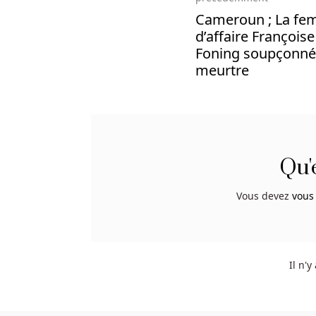
Mania
Cameroun ; La f
Casino
d’affaire Françoise
Belgique
Foning soupçonné
En
meurtre
Ligne
:
Choisissez
parmi
la
variété
Qu'
de
jeux
Vous devez
vous
à
jackpot
progressif.
Il n'
Application
de