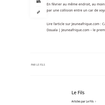
en
En février au même endroit, au moin
utilisant
par une collision entre un car de v
la
technologie
Secure
Lire l’article sur Jeuneafrique.com :
Socket
Douala | Jeuneafrique.com – le premier
Layer
(SSL).
Croupier
En
Direct
PAR
LE FILS
Casino
En
Ligne
Belgique
-
Le Fils
On
Articles par Le Fils
peut