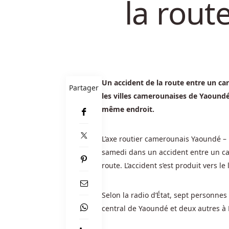
la rout
assurer
la
sécurité
des
informations
de
Un accident de la route entre un c
nos
Partager
utilisateurs
les villes camerounaises de Yaoundé 
et
même endroit.
empêcher
l'utilisation
L’axe routier camerounais Yaoundé – 
non
samedi dans un accident entre un ca
autorisée
route. L’accident s’est produit vers 
de
ces
informations,
Selon la radio d’État, sept personnes
y
central de Yaoundé et deux autres à
compris