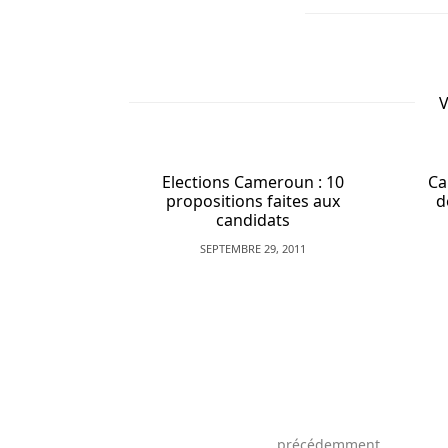
jouer
à
red
hot
V
5
gratuitement
sur
tous
lus de 300
Elections Cameroun : 10
Ca
 distribués
propositions faites aux
d
les
aires
candidats
smartphones
010
SEPTEMBRE 29, 2011
et
tablettes
modernes
des
casinos
en
ligne.
Scratch
précédemment