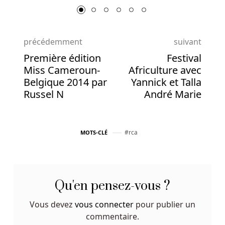
un
croupier
en
précédemment
suivant
direct.
Première édition
Festival
La
Miss Cameroun-
Africulture avec
considération
Belgique 2014 par
Yannick et Talla
clé
Russel N
André Marie
dans
ce
cas
rca
MOTS-CLÉ
est
de
trouver
des
Qu'en pensez-vous ?
sites
internationaux
Vous devez
vous connecter
pour publier un
légitimes
commentaire.
et