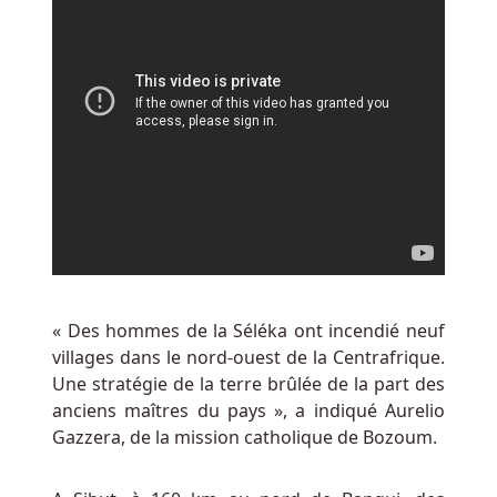
Bonus
De
Casino
Sans
Conditions
De
Mise
Belgique
:
Nous
avons
juste
besoin
« Des hommes de la Séléka ont incendié neuf
d'un
villages dans le nord-ouest de la Centrafrique.
peu
Une stratégie de la terre brûlée de la part des
d'honnêteté
anciens maîtres du pays », a indiqué Aurelio
quant
Gazzera, de la mission catholique de Bozoum.
à
notre
position