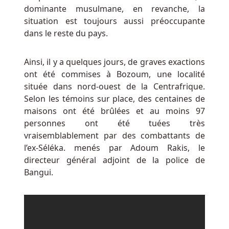
Vous
dominante musulmane, en revanche, la
pouvez
situation est toujours aussi préoccupante
accepter
dans le reste du pays.
en
permanence
Ainsi, il y a quelques jours, de graves exactions
cette
ont été commises à Bozoum, une localité
promotion
située dans nord-ouest de la Centrafrique.
et
Selon les témoins sur place, des centaines de
rester
maisons ont été brûlées et au moins 97
au
personnes ont été tuées très
top
vraisemblablement par des combattants de
de
l’ex-Séléka. menés par Adoum Rakis, le
votre
directeur général adjoint de la police de
jeu
Bangui.
avec
le
Boost
hebdomadaire.