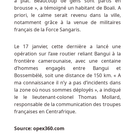
à plat. Beaucoup de gens sont partis en
de
brousse », a témoigné un habitant de Boali. A
jeu
priori, le calme serait revenu dans la ville,
en
notamment grâce à la venue de militaires
ligne
français de la Force Sangaris.
Le 17 janvier, cette dernière a lancé une
Machines
opération sur l’axe routier reliant Bangui à la
à
frontière camerounaise, avec une centaine
Sous
d’hommes engagés entre Bangui et
En
Bossembélé, soit une distance de 150 km. « A
Ligne
ma connaissance il n’y a pas d’incidents dans
Argent
la zone où nous sommes déployés », a indiqué
Réel
le le lieutenant-colonel Thomas Mollard,
Belgique
responsable de la communication des troupes
Avis
françaises en Centrafrique.
En
Ligne
Lorsque
Source: opex360.com
vous