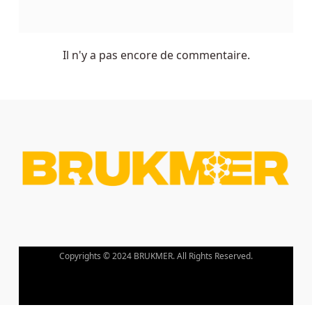
de
n'y
jouer
Il n'y a pas encore de commentaire.
que.
Aucun
dépôt
requis
casinos
de
bonus
gratuits
Machines
Copyrights © 2024 BRUKMER. All Rights Reserved.
à
Sous
Gratuites