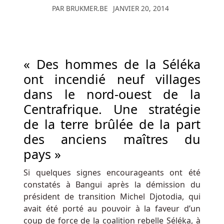
PAR
BRUKMER.BE
JANVIER 20, 2014
nombre
sera
réduit
à
environ
« Des hommes de la Séléka
12
ont incendié neuf villages
dans
dans le nord-ouest de la
un
Centrafrique. Une stratégie
avenir
prévisible.
de la terre brûlée de la part
des anciens maîtres du
Casinos
pays »
Pour
Le
Si quelques signes encourageants ont été
Jeu
constatés à Bangui après la démission du
Pour
président de transition Michel Djotodia, qui
Belgique
avait été porté au pouvoir à la faveur d’un
-
coup de force de la coalition rebelle Séléka, à