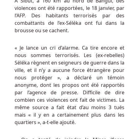
A Sibut, à 160 km au nord de Bangui, des
en
violences ont été rapportées, le 18 janvier, par
tant
l’AFP. Des habitants terrorisés par des
que
combattants de l’ex-Séléka ont fui dans la
club,
brousse ou se cachent.
nous
avons
« Je lance un cri d’alarme. Ca tire encore et
besoin
nous sommes terrorisés. Les (ex-rebelles)
d'une
Séléka règnent en seigneurs de guerre dans la
stratégie
ville, et il n’y a aucune force étrangère pour
pour
nous protéger », a déclaré un témoin
revenir
anonyme, dont les propos ont été rapportés
au
par l’agence de presse. Difficile de dire
sommet,
combien ces violences ont fait de victimes. La
puis
même source a fait état d’au moins 3 tués
nous
mais « il y en a certainement plus dans les
devons
quartiers », a-t-elle ajouté.
nous
assurer