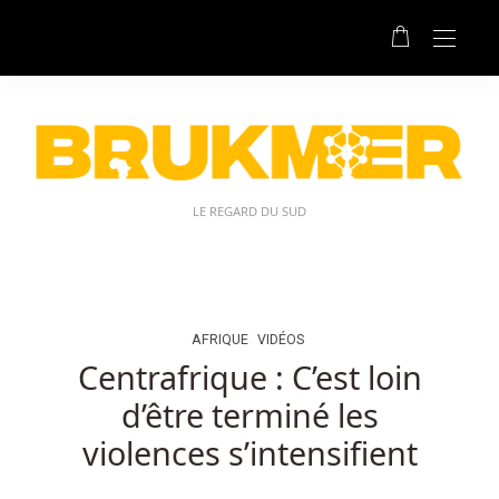
Casino
En
Ligne
Qui
Accepte
Litecoin:
Stars
a
LE REGARD DU SUD
généralement
de
30
à
40
AFRIQUE
VIDÉOS
clients
Centrafrique : C’est loin
à
d’être terminé les
la
fois,
violences s’intensifient
mais
ce