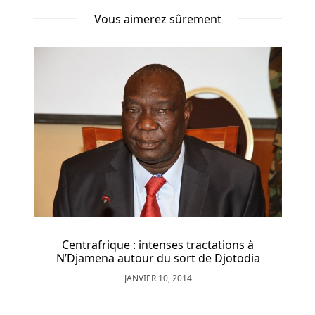
Vous aimerez sûrement
Le
Jeu
Est
Il
Légal
Au
Bruxelles
Je
peux
particulièrement
le
recommander
à
ceux
Centrafrique : intenses tractations à
qui
N’Djamena autour du sort de Djotodia
aiment
JANVIER 10, 2014
jouer
avec