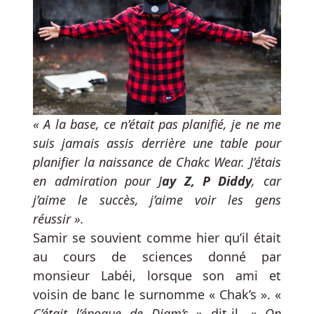
vous
mettra
l'eau
aux
yeux.
Comment
« A la base, ce n’était pas planifié, je ne me
gagner
suis jamais assis derrière une table pour
la
planifier la naissance de Chakc Wear. J’étais
machine
en admiration pour J
ay Z, P Diddy
, car
à
j’aime le succès, j’aime voir les gens
sous
réussir ».
du
Samir se souvient comme hier qu’il était
casino
au cours de sciences donné par
monsieur Labéi, lorsque son ami et
voisin de banc le surnomme « Chak’s ». «
All
Wins
C’était
l’époque de Diam’s
» dit-il, «
On