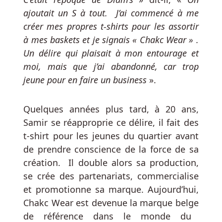
Casino
ajoutait un S à tout. J’ai commencé à me
Bonus
créer mes propres
t-shirts
pour les assortir
Sans
à mes baskets et je signais « Chakc Wear » .
Dépôt
Un délire qui plaisait à mon entourage et
Il
moi, mais que j’ai abandonné, car trop
devrait
jeune pour en faire un business
».
être
mis
en
Quelques années plus tard, à 20 ans,
service
Samir se réapproprie ce délire, il fait des
à
t-shirt
pour les jeunes du quartier avant
l'été
de prendre conscience de la force de sa
2024.
création. Il double alors sa production,
se crée des partenariats, commercialise
Informations
Sur
et promotionne sa marque. Aujourd’hui,
Le
Chakc Wear est devenue la marque belge
Casino
de référence dans le monde du