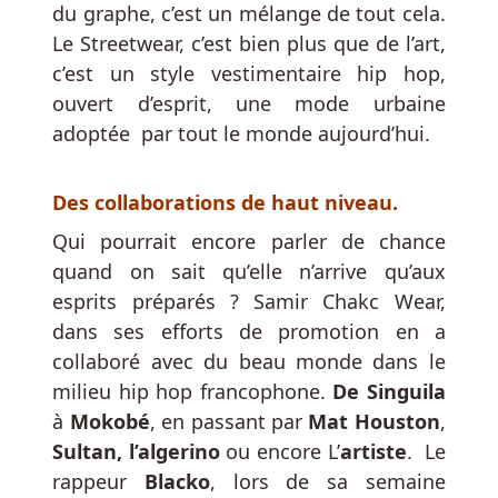
du graphe, c’est un mélange de tout cela.
PAThe
Greektown
Le
Streetwear
, c’est bien plus que de l’art,
à
c’est un style vestimentaire hip hop,
Detroit
ouvert d’esprit, une mode urbaine
a
adoptée par tout le monde aujourd’hui.
annoncé
que
son
Des collaborations de haut niveau.
nouveau
Qui pourrait encore parler de chance
bookmaker
quand on sait qu’elle n’arrive qu’aux
de
esprits préparés ? Samir Chakc Wear,
détail
dans ses efforts de promotion en a
serait
marqué
collaboré avec du beau monde dans le
par
milieu hip hop francophone.
De Singuila
Barstool.
à
Mokobé
, en passant par
Mat Houston
,
Sultan, l’algerino
ou encore L’
artiste
. Le
Valeur
rappeur
Blacko
, lors de sa semaine