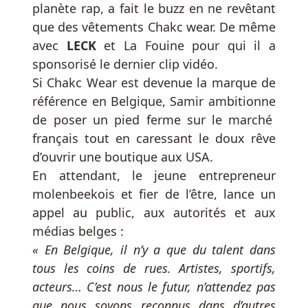
main
planète rap, a fait le buzz en ne revêtant
poker
que des vêtements Chakc wear. De même
texas
avec
LECK
et La Fouine pour qui il a
hold'em
sponsorisé le dernier clip vidéo.
Si Chakc Wear est devenue la marque de
Limites
référence en Belgique, Samir
ambitionne
De
de poser un pied ferme sur le marché
Bruges
français tout en caressant le doux rêve
Au
Blackjack
d’ouvrir une boutique aux USA.
Bruges
En attendant, le jeune entrepreneur
Trois
molenbeekois
et fier de l’être, lance un
hiboux
appel au public, aux autorités et aux
sont
médias belges :
nécessaires
« En Belgique, il n’y a que du talent dans
pour
tous les coins de rues. Artistes, sportifs,
activer
acteurs… C’est nous le futur, n’attendez pas
les
tours
que nous soyons reconnus dans d’autres