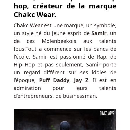
les
hop, créateur de la marque
mieux
Chakc Wear
.
notées
pour
Chakc Wear est une marque, un symbole,
les
un style né du jeune esprit de
Samir
, un
joueurs
de ces Molenbeekois aux talents
de
fous.Tout a commencé sur les bancs de
Wollongong.
l’école. Samir est passionné de Rap, de
Bonus
Hip Hop et pas seulement, Samir porte
Sans
un regard différent sur ses idoles de
Depot
l’époque,
Puff Daddy
,
Jay Z
. Il est en
Roulette
admiration pour leurs talents
Belgique
:
d’entrepreneurs, de businessman.
Qui
sait,
mais
cette
histoire