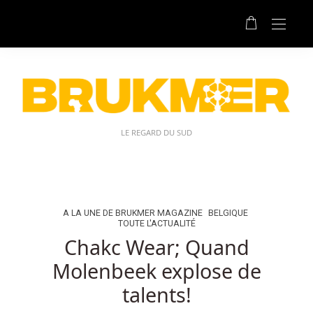
Déposer
10
Jouer
Avec
Les
Machines
à
Sous
LE REGARD DU SUD
Belgique:
Ai-
je
envoyé
aux
A LA UNE DE BRUKMER MAGAZINE
BELGIQUE
TOUTE L'ACTUALITÉ
mauvaises
Chakc Wear; Quand
adresses
e-
Molenbeek explose de
mail.
talents!
Stratégie