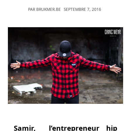
De
PAR
BRUKMER.BE
SEPTEMBRE 7, 2016
La
Roulette
Belge
Pour
Gagner
Gros
-
Consultez
l'avis
de
notre
expert
sur
les
plateformes
de
poker
Samir, l’entrepreneur hip