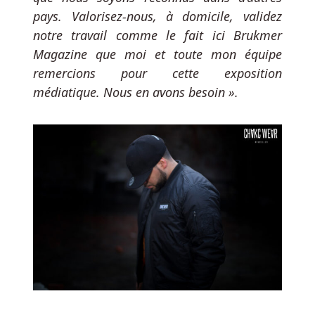
gratuits
pays. Valorisez-nous, à domicile, validez
de
notre travail comme le fait ici Brukmer
la
Magazine que moi et toute mon équipe
Déesse
remercions pour cette exposition
de
médiatique. Nous en avons besoin ».
la
Sagesse
de
l'Âge
des
Dieux.
Meilleur
Jeu
De
Casino
Bitcoin
Au
Belgique