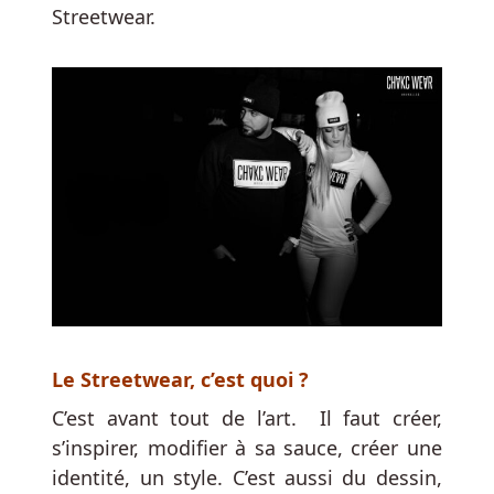
De
Streetwear
.
Bruges
Selon
les
sites
que
vous
lisez,
certains
disent
que
l'idée
d'oxygène
est
vraie.
Le Streetwear, c’est quoi ?
C’est avant tout de l’art. Il faut créer,
Le
s’inspirer, modifier à sa sauce, créer une
casino-
identité, un style. C’est aussi du dessin,
hôtel