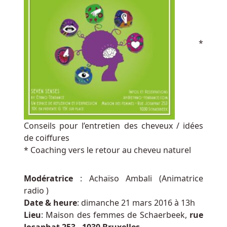
lesquels
parier.
Application
De
*
Roulette
Belge
Le
premier
bonus
de
rotation
Conseils pour l’entretien des cheveux / idées
que
de coiffures
vous
* Coaching vers le retour au cheveu naturel
pouvez
choisir
Modératrice
: Achaïso Ambali (Animatrice
est
radio )
les
Date & heure
: dimanche 21 mars 2016 à 13h
tours
Lieu
: Maison des femmes de Schaerbeek,
rue
de
Josaphat 253 , 1030 Bruxelles