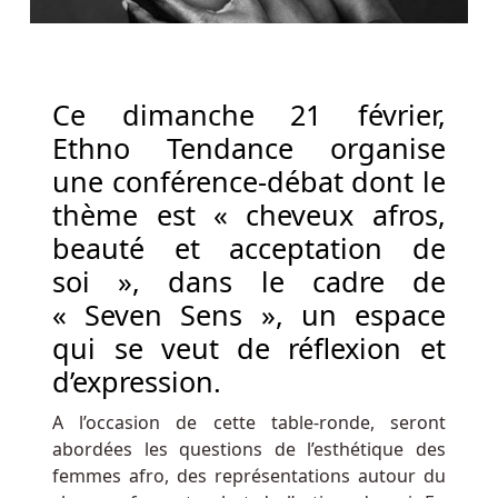
sites
de
poker
de
Ce dimanche 21 février,
tirage
disponibles.
Ethno Tendance organise
une conférence-débat dont le
Belgique
thème est « cheveux afros,
Blackjack
beauté et acceptation de
Avec
Croupier
soi », dans le cadre de
En
« Seven Sens », un espace
Direct
:
qui se veut de réflexion et
L’interface
d’expression.
ne
se
A l’occasion de cette table-ronde, seront
distingue
abordées les questions de l’esthétique des
donc
femmes afro, des représentations autour du
pas