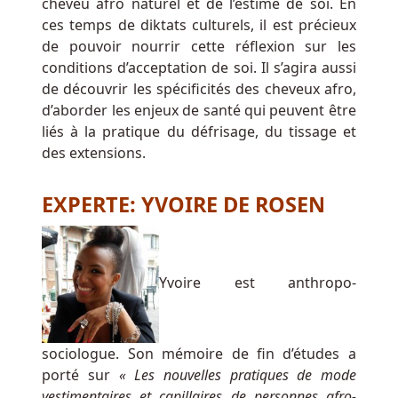
cheveu afro naturel et de l’estime de soi. En
forcément
ces temps de diktats culturels, il est précieux
par
de pouvoir nourrir cette réflexion sur les
son
conditions d’acceptation de soi. Il s’agira aussi
originalité,
de découvrir les spécificités des cheveux afro,
mais
d’aborder les enjeux de santé qui peuvent être
brille
liés à la pratique du défrisage, du tissage et
par
des extensions.
son
ergonomie.
EXPERTE: YVOIRE DE ROSEN
Avis
sur
le
Yvoire est anthropo-
keno
sociologue. Son mémoire de fin d’études a
Kings
porté sur
« Les nouvelles pratiques de mode
Chance
vestimentaires et capillaires de personnes afro-