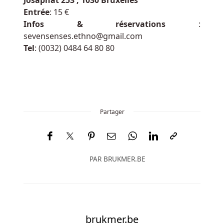
mammouth
Entrée
: 15 €
où
Infos & réservations
:
vous
sevensenses.ethno@gmail.co
m
obtenez
Tel
: (0032) 0484 64 80 80
20
tours,
le
symbole
wild
Partager
peut
tomber
et
se
PAR
BRUKMER.BE
développer
s'il
apparaît
sur
l'un
brukmer.be
des