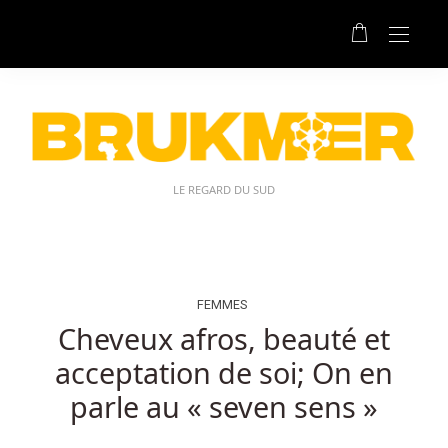
Sites
De
Casino
Légitimes
Au
Belgique:
Cependant,
certains
LE REGARD DU SUD
tournois
ne
nécessitent
pas
de
FEMMES
frais
Cheveux afros, beauté et
d'entrée.
acceptation de soi; On en
Façons
parle au « seven sens »
De
Gagner