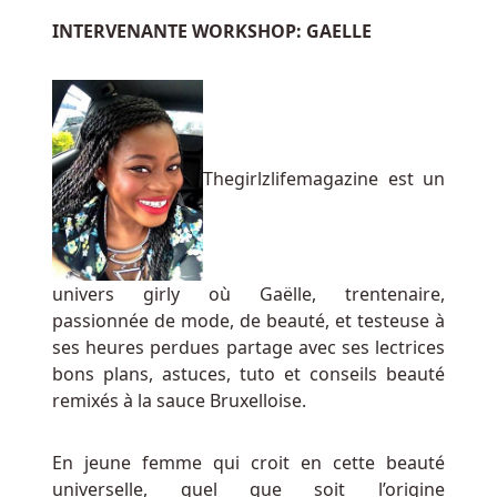
variés,
INTERVENANTE WORKSHOP: GAELLE
garantissant
ainsi
un
large
choix
Thegirlzlifemagazine est un
de
joueurs
qui
sera
essentiel
univers girly où Gaëlle, trentenaire,
à
passionnée de mode, de beauté, et testeuse à
la
ses heures perdues partage avec ses lectrices
fois
bons plans, astuces, tuto et conseils beauté
pour
remixés à la sauce Bruxelloise.
l'acquisition
et
En jeune femme qui croit en cette beauté
la
universelle, quel que soit l’origine