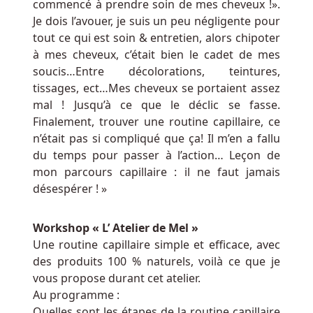
commencé à prendre soin de mes cheveux !».
les
Je dois l’avouer, je suis un peu négligente pour
anciens
tout ce qui est soin & entretien, alors chipoter
sites
à mes cheveux, c’était bien le cadet de mes
de
soucis…Entre décolorations, teintures,
casino
tissages, ect…Mes cheveux se porta
ient assez
qui
mal ! Jusqu’à ce que le déclic se fasse.
utilisent
Finalement, trouver une routine capillaire, ce
les
n’était pas si compliqué que ça! Il m’en a fallu
mêmes
du temps pour passer à l’action… Leçon de
offres
mon parcours capillaire : il ne faut jamais
depuis
désespérer ! »
leur
lancement.
Workshop « L’ Atelier de Mel »
Une routine capillaire simple et efficace, avec
Comment
des produits 100 % naturels, voilà ce que je
gagner
vous propose durant cet atelier.
dans
Au programme :
Quelles sont les étapes de la routine capillaire