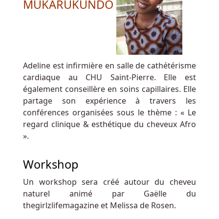
MUKARUKUNDO
plate-
forme
de
fusion
de
Pariplays
Adeline est infirmière en salle de cathétérisme
leur
cardiaque au CHU Saint-Pierre. Elle est
donne
également conseillère en soins capillaires. Elle
un
partage son expérience à travers les
accès
conférences organisées sous le thème : « Le
immédiat
regard clinique & esthétique du cheveux Afro
à
».
un
vaste
Workshop
portefeuille
de
Un workshop sera créé autour du cheveu
contenus
naturel animé par
Gaëlle du
attrayants
thegirlzlifemagazine et Melissa de Rosen.
et