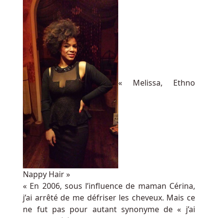
football
universitaire
(CFP)
à
quatre
équipes
pour
« Melissa, Ethno
déterminer
un
champion
national.
Ces
types
de
Nappy Hair »
promotions
« En 2006, sous l’influence de maman Cérina,
sont
j’ai arrêté de me défriser les cheveux. Mais ce
répandus
ne fut pas pour autant synonyme de « j’ai
sur