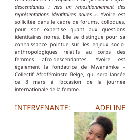
Casino
descendantes : vers un repositionnement des
Belgique
représentations identitaires noires »
. Yvoire est
En
sollicitée dans le cadre de forums, colloques,
Ligne
pour son expertise quant aux questions
De
identitaires noires. Elle se distingue pour sa
l'autre
connaissance pointue sur les enjeux socio-
côté,
anthropologiques relatifs au corps des
Adam
femmes afro-descendantes. Yvoire est
Noble,
également la fondatrice de Mwanamke –
responsable
Collectif Afroféminste Belge, qui sera lancée
du
ce 8 mars à l’occasion de la journée
développement
internationale de la femme.
commercial
chez
INTERVENANTE: ADELINE
PlayStar,
a
déclaré
que
la