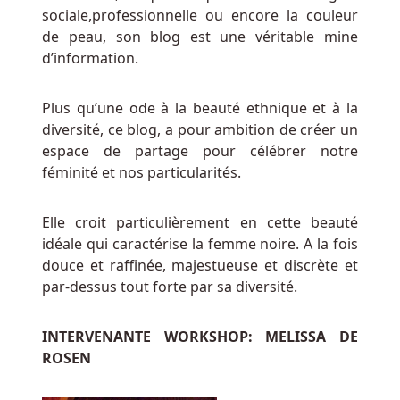
rétention.
sociale,professionnelle ou encore la couleur
de peau, son blog est une véritable mine
Belgique
d’information.
Tours
Gratuits
Plus qu’une ode à la beauté ethnique et à la
Sans
diversité, ce blog, a pour ambition de créer un
Dépôt
espace de partage pour célébrer notre
D
féminité et nos particularités.
Argent
En
2024,
Elle croit particulièrement en cette beauté
la
idéale qui caractérise la femme noire. A la fois
NCAA
douce et raffinée, majestueuse et discrète et
a
par-dessus tout forte par sa diversité.
lancé
le
INTERVENANTE WORKSHOP: MELISSA DE
tournoi
ROSEN
éliminatoire
de