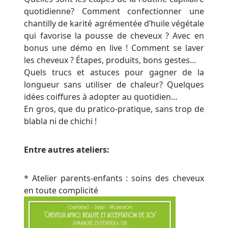
la
quotidienne? Comment confectionner une
roulette
chantilly de karité agrémentée d’huile végétale
casino
qui favorise la pousse de cheveux ? Avec en
bonus une démo en live ! Comment se laver
Casino
les cheveux ? Étapes, produits, bons gestes…
Belgique
Quels trucs et astuces pour gagner de la
Codes
longueur sans utiliser de chaleur? Quelques
Sans
idées coiffures à adopter au quotidien…
Dépôt
En gros, que du pratico-pratique, sans trop de
Voici
blabla ni de chichi !
quelques-
uns
des
Entre autres ateliers:
sports
olympiques
* Atelier parents-enfants : soins des cheveux
les
en toute complicité
plus
populaires
sur