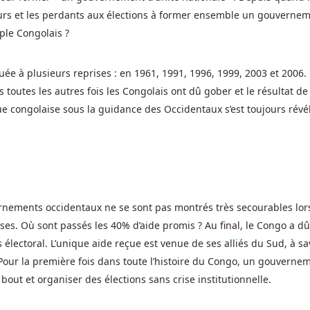
eurs et les perdants aux élections à former ensemble un gouvernem
ple Congolais ?
ée à plusieurs reprises : en 1961, 1991, 1996, 1999, 2003 et 2006. 
 toutes les autres fois les Congolais ont dû gober et le résultat de
que congolaise sous la guidance des Occidentaux s’est toujours révé
ernements occidentaux ne se sont pas montrés très secourables lor
ses. Où sont passés les 40% d’aide promis ? Au final, le Congo a d
ectoral. L’unique aide reçue est venue de ses alliés du Sud, à sa
… Pour la première fois dans toute l’histoire du Congo, un gouverne
out et organiser des élections sans crise institutionnelle.