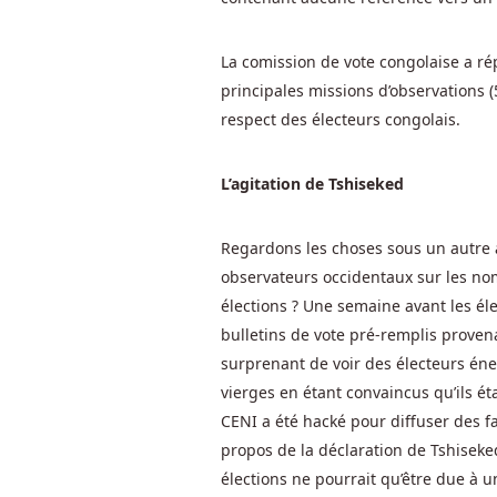
êtes
à
la
La comission de vote congolaise a rép
fois
principales missions d’observations (
en
respect des électeurs congolais.
train
de
L’agitation de Tshiseked
jouer
et
de
Regardons les choses sous un autre 
gagner,
observateurs occidentaux sur les nom
vous
élections ? Une semaine avant les éle
pouvez
bulletins de vote pré-remplis provena
vous
surprenant de voir des électeurs éne
sentir
vierges en étant convaincus qu’ils é
comme
CENI a été hacké pour diffuser des f
une
propos de la déclaration de Tshisekedi
fille
élections ne pourrait qu’être due à u
chaude