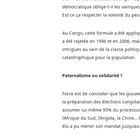
de
démocratique oblige-t-il les vainqu
bonus
sans
Est-ce ça respecter la volonté du peu
dépôt
Sunpura
Au Congo, cette formule a été appliqu
Casino
a été rejetée en 1996 et en 2006, mais
disponible
intrigues au sein de la classe politi
pour
catastrophique pour la population.
le
moment.
Paternalisme ou solidarité ?
Les
avantages
Force est de constater que les gouv
d'être
la préparation des élections congolai
un
assumer lui-même 95% du processus él
client
l’Afrique du Sud, l’Angola, la Chine
apprécié
élu a pu mener son mandat jusqu’au b
incluent
la