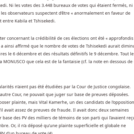
edi. Ni les votes des 3.448 bureaux de votes qui étaient fermés, ni 
ue les observateurs suspectent d’être « anormalement en faveur de
t entre Kabila et Tshisekedi.
r concernant la crédibilité de ces élections ont été « approfondis
a ainsi affirmé que le nombre de votes de Tshisekedi aurait dimin
ires le 6 décembre et des résultats définitifs le 9 décembre. Tout le
la MONUSCO que cela est de la fantaisie (cf. la note en dessous de 
larités n’aient pas été étudiées par la Cour de Justice congolaise.
autre Cour, ne pouvait que juger sur base de preuves déposées.
poser plainte, mais Vital Kamerhe, un des candidats de l’opposition
’il avait assez de preuves de fraude. Il avait donc deux semaines
 base des PV des milliers de témoins de son parti qui l’avaient reç
re. Or, il n’a déposé qu’une plainte superficielle et globale ne
V d’un bureau de vote (4).