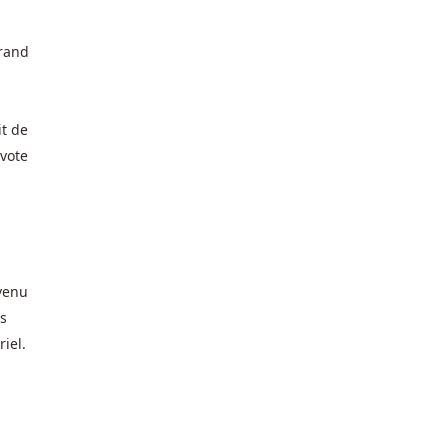
grand
it de
 vote
évenu
as
iel.