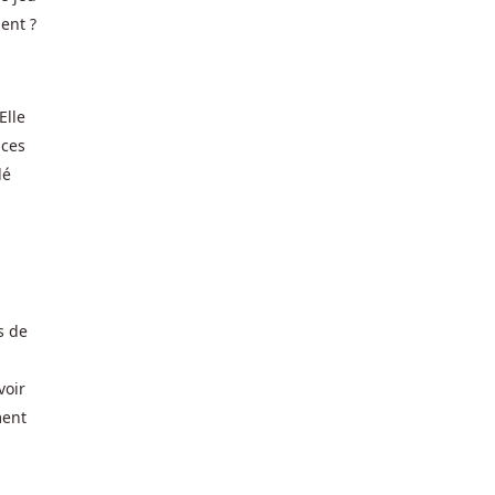
ent ?
Elle
 ces
lé
s de
û
voir
ment