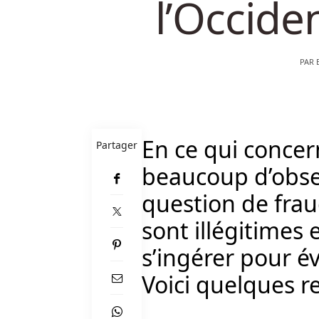
l’Occide
Belgique
-
Cela
PAR
signifie
que
les
joueurs
passent
En ce qui concer
Partager
un
moment
beaucoup d’observ
agréable
question de frau
du
côté
sont illégitimes 
du
s’ingérer pour évi
casino
car
Voici quelques r
il
rassemble