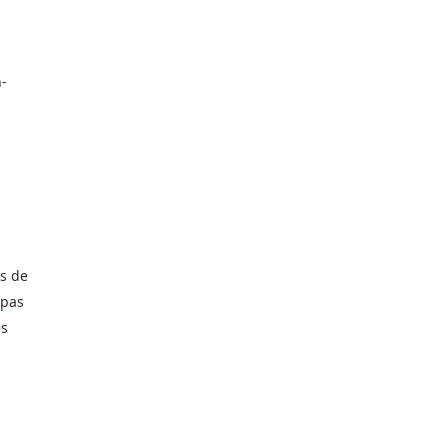
s
n-
ns de
 pas
es