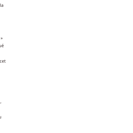
la
 »
ué
cet
,
u