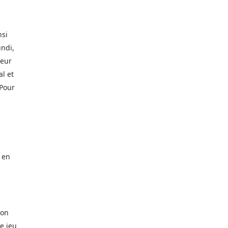
nsi
undi,
ieur
al et
 Pour
e en
ion
e jeu