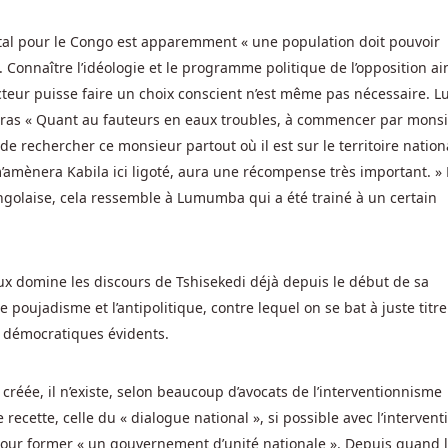
al pour le Congo est apparemment « une population doit pouvoir
. Connaître l’idéologie et le programme politique de l’opposition ai
cteur puisse faire un choix conscient n’est même pas nécessaire. L
éras « Quant au fauteurs en eaux troubles, à commencer par mons
e rechercher ce monsieur partout où il est sur le territoire nation
m’amènera Kabila ici ligoté, aura une récompense très important. »
congolaise, cela ressemble à Lumumba qui a été trainé à un certain
ux domine les discours de Tshisekedi déjà depuis le début de sa
 poujadisme et l’antipolitique, contre lequel on se bat à juste titr
 démocratiques évidents.
 créée, il n’existe, selon beaucoup d’avocats de l’interventionnisme
 recette, celle du « dialogue national », si possible avec l’intervent
pour former « un gouvernement d’unité nationale ». Depuis quand l