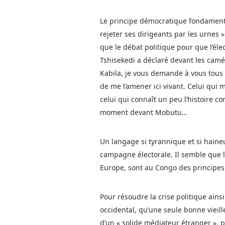
et
donner
Le principe démocratique fondament
l'exemple
rejeter ses dirigeants par les urnes »
aux
que le débat politique pour que l’éle
autres.
Tshisekedi a déclaré devant les cam
Kabila, je vous demande à vous tous d
Belgique
de me l’amener ici vivant. Celui qui 
Casinos
celui qui connaît un peu l’histoire 
Tours
moment devant Mobutu…
Gratuits
Sans
Dépôt
Un langage si tyrannique et si haine
Malheureusement,
campagne électorale. Il semble que le
il
Europe, sont au Congo des principes
n'y
a
Pour résoudre la crise politique ainsi
pas
occidental, qu’une seule bonne vieille
d'offre
d’un « solide médiateur étranger », 