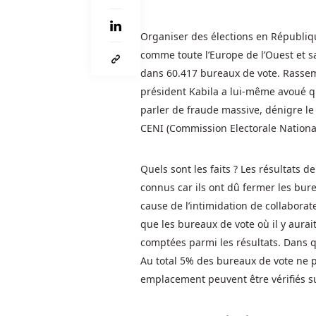
les
offres,
les
Organiser des élections en Républi
promotions
comme toute l’Europe de l’Ouest et sa
et
dans 60.417 bureaux de vote. Rassemb
les
président Kabila a lui-même avoué que
jeux
parler de fraude massive, dénigre le 
qu'il
CENI (Commission Electorale Nation
a
à
Quels sont les faits ? Les résultats d
offrir.
connus car ils ont dû fermer les bure
Belgique
cause de l’intimidation de collabora
Casinos
que les bureaux de vote où il y aurai
En
comptées parmi les résultats. Dans 
Ligne
Au total 5% des bureaux de vote ne 
Avec
emplacement peuvent être vérifiés sur 
Bonus
Sans