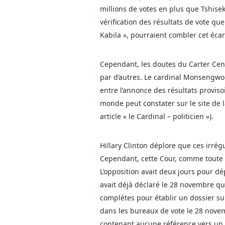
millions de votes en plus que Tshisek
obtenez
est
vérification des résultats de vote q
réel.
Kabila », pourraient combler cet écar
Carnet
Cependant, les doutes du Carter Cente
de
par d’autres. Le cardinal Monsengwo 
entre l’annonce des résultats proviso
blackjack
monde peut constater sur le site de 
prix
article « le Cardinal – politicien »).
Cotes
Hillary Clinton déplore que ces irrégu
Des
Cependant, cette Cour, comme toute 
Casinos
L’opposition avait deux jours pour dé
En
avait déjà déclaré le 28 novembre qu
Ligne
complètes pour établir un dossier sur
Belges
dans les bureaux de vote le 28 novemb
Vous
contenant aucune référence vers un P