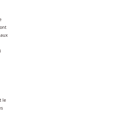
e
 ont
iaux
8
 le
es