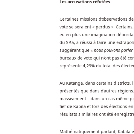
Les accusations réfutées
Depot
:
Cependant,
il
Certaines missions d’observations de
est
vote se seraient « perdus ». Certains
vraiment
eu en plus une imagination débordan
connu
du SP.a, a réussi à faire une extrapo
comme
suggérant que «
nous pouvons parler 
un
bureaux de vote qui n’ont pas été comp
casino
représente 4,29% du total des électeu
en
ligne
numérique
Au Katanga, dans certains districts, 
en
présentés que dans d’autres régions. 
ligne,
massivement – dans un cas même pour
tout
fief de Kabila et lors des élections 
sur
résultats similaires ont été enregistr
l'expérience
que
Mathématiquement parlant, Kabila est
vous