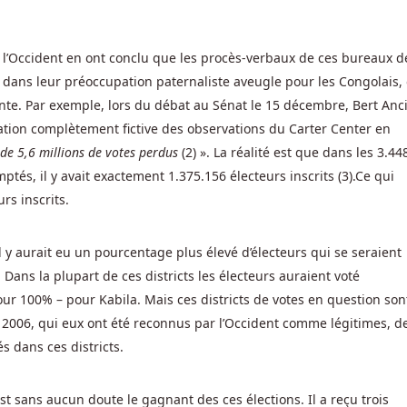
 l’Occident en ont conclu que les procès-verbaux de ces bureaux d
, dans leur préoccupation paternaliste aveugle pour les Congolais,
te. Par exemple, lors du débat au Sénat le 15 décembre, Bert Anc
lation complètement fictive des observations du Carter Center en
de 5,6 millions de votes perdus
(2) ».
La réalité est que dans les 3.44
tés, il y avait exactement 1.375.156 électeurs inscrits (3).
Ce qui
rs inscrits.
il y aurait eu un pourcentage plus élevé d’électeurs qui se seraient
Dans la plupart de ces districts les électeurs auraient voté
 100% – pour Kabila. Mais ces districts de votes en question sont
en 2006, qui eux ont été reconnus par l’Occident comme légitimes, d
és dans ces districts.
 sans aucun doute le gagnant des ces élections. Il a reçu trois