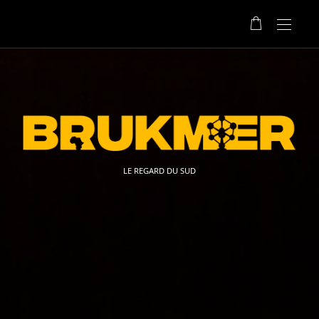
Casinonic
Casino
Avis
En
Ligne:
Vous
pouvez
également
utiliser
la
LE REGARD DU SUD
calculatrice
de
poker
pour
vous
aider
à
mémoriser
les