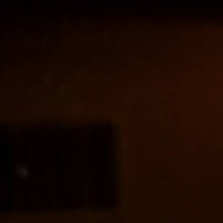
cotes
et
les
situations
courantes.
Velobet
Casino
Avis
En
Ligne
-
Encore
une
fois,
c'est
un
excellent