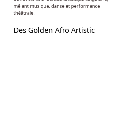
Les
mêlant musique, danse et performance
nouveaux
théâtrale.
joueurs
de
Des Golden Afro Artistic
Thor
Awards à la scène bruxelloise
Slots
Casino
Récompensé pour sa présence scénique
sont
captivante, Daryl NGOGA a séduit le jury et le
prêts
public lors des Golden Afro Artistic Awards en
pour
décembre 2025. Sa participation au concours
un
Talent émergent
a mis en lumière un
départ
performeur aguerri, capable de captiver le
agréable
public à chaque prestation
. Cette
où,
reconnaissance consolide sa position parmi
après
les talents à suivre de la scène urbaine belge.
un
premier
Lonely
, une ballade
dépôt
réussi,