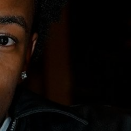
qui
sont
assez
courageux
pour
embarquer
rencontreront
des
Jokers
en
expansion,
des
tours
gratuits
et
deux
jackpots
progressifs.