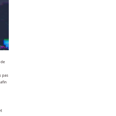
 de
s pas
afin
et