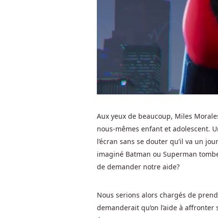
Meilleurs
Casinos
En
Ligne
Paypal
En
Argent
Réel
Au
Belgique
Une
Aux yeux de beaucoup, Miles Morale
accumulation
nous-mêmes enfant et adolescent. Un
de
l’écran sans se douter qu’il va un j
diamants
imaginé Batman ou Superman tomber pa
augmentera
de demander notre aide?
le
nombre
Nous serions alors chargés de prendr
de
demanderait qu’on l’aide à affronter 
jeux