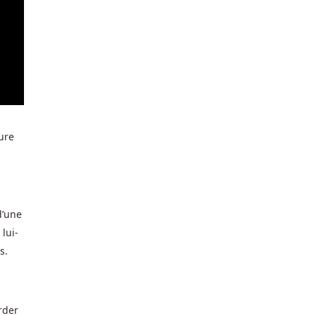
ure
d’une
lui-
s.
rder