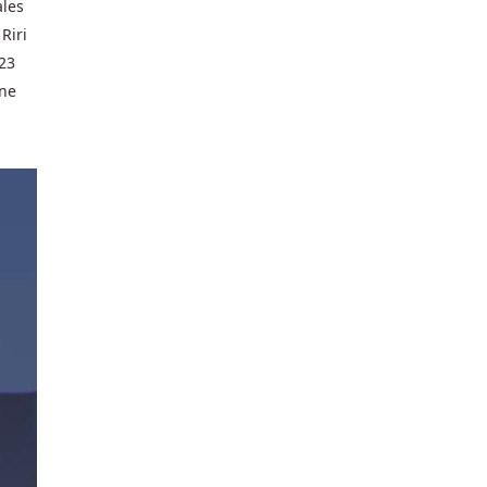
ales
Riri
-23
ane