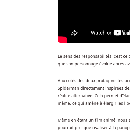
De
L
Argent
Réel
Belgique
Lorsque
le
symbole
Le sens des responsabilités, c’est 
colossal
que son personnage évolue après av
atteint
le
Aux côtés des deux protagonistes prin
bas,
les
Spiderman directement inspirées de
gains
réalité alternative. Cela permet d’él
sont
même, ce qui amène à élargir les lib
évalués
en
Même en étant un film animé, nous a
ajoutant
pourrait presque rivaliser à la pano