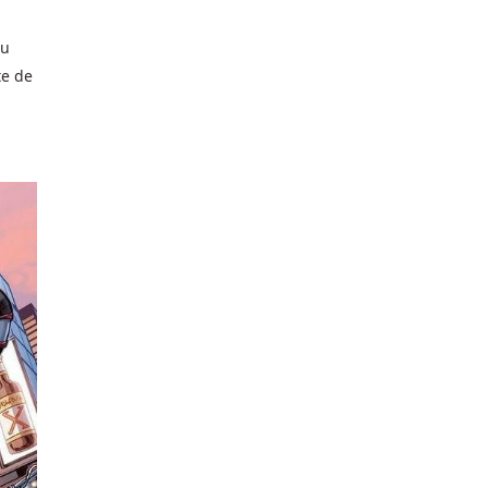
au
te de