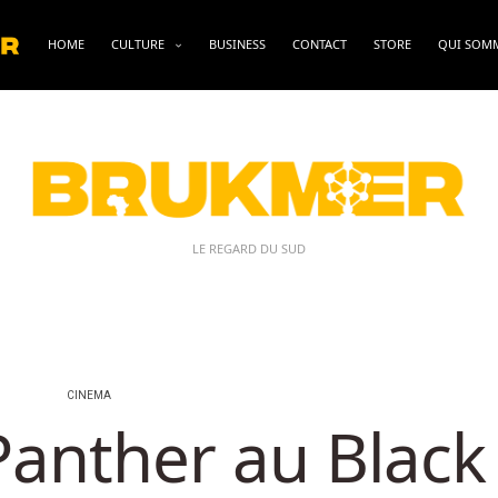
HOME
CULTURE
BUSINESS
CONTACT
STORE
QUI SOM
LE REGARD DU SUD
CINEMA
Panther au Black