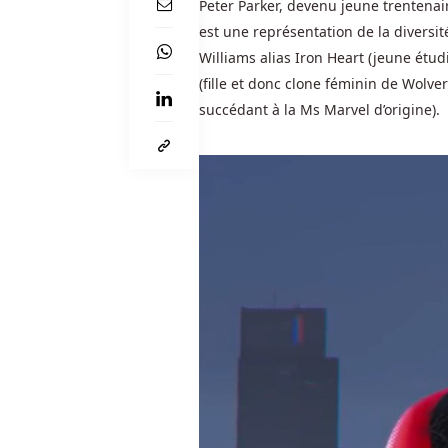
Peter Parker, devenu jeune trenten
C'est
est une représentation de la diversit
l'étalon-
Williams alias Iron Heart (jeune étu
or
pour
(fille et donc clone féminin de Wol
les
succédant à la Ms Marvel d’origine).
salles
de
poker
en
ligne.
Casino
300
tours
gratuits