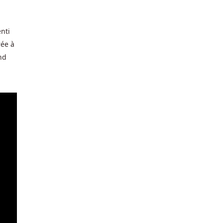
enti
rée à
nd