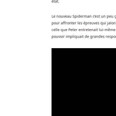
état.
gratuits
que
vous
Le nouveau Spiderman c’est un peu ça,
recevrez
pour affronter les épreuves qui jalon
lors
celle que Peter entretenait lui-même 
du
pouvoir impliquait de grandes respon
déclenchement
du
Bonus
de
Roue
potentiellement
révolutionnaire.
Meilleurs
Jeux
Gratuits
Pour
Gagner