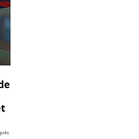
 de
et
après