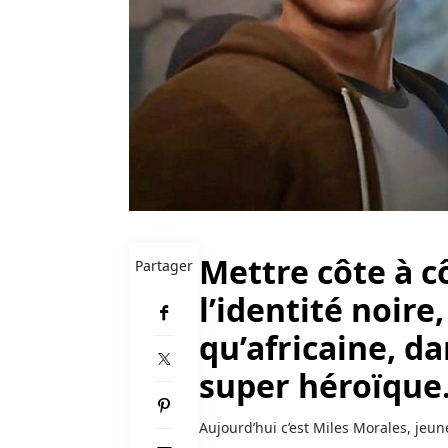
entrer
dans
la
zone
de
jeu
d'un
casino,
vous
devez
avoir
Mettre côte à c
Partager
20
ans
l’identité noir
ou
qu’africaine, d
plus.
super héroïque
Euteller
Casino
Aujourd’hui c’est Miles Morales, jeun
Betrugstest
: