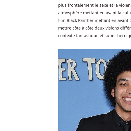
la
plus frontalement le sexe et la vio
valeur
atmosphère mettant en avant la cultur
des
film Black Panther mettant en avant 
multiplicateurs.
mettre côte à côte deux visions diffé
Il
contexte fantastique et super héroïq
est
déclenché
par
six
symboles
Link
&
Win,
les
symboles
déclencheurs
devenant
collants