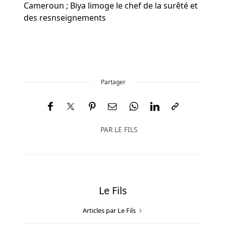
ou
Cameroun ; Biya limoge le chef de la surêté et
plus
des resnseignements
de
gauche
à
droite.
Jeu
Partager
De
Machine
à
Sous
PAR
LE FILS
Gratuit
En
Ligne
Belgique
Power
Le Fils
Slots
Casino
Articles par Le Fils
est