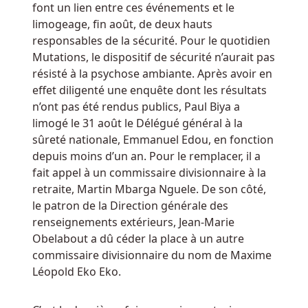
Fgxf
font un lien entre ces événements et le
Tout
limogeage, fin août, de deux hauts
titulaire
responsables de la sécurité. Pour le quotidien
d’une
Mutations, le dispositif de sécurité n’aurait pas
carte
résisté à la psychose ambiante. Après avoir en
de
effet diligenté une enquête dont les résultats
débit
n’ont pas été rendus publics, Paul Biya a
Maestro
limogé le 31 août le Délégué général à la
peut
sûreté nationale, Emmanuel Edou, en fonction
effectuer
depuis moins d’un an. Pour le remplacer, il a
des
fait appel à un commissaire divisionnaire à la
transactions
retraite, Martin Mbarga Nguele. De son côté,
depuis
le patron de la Direction générale des
n’importe
renseignements extérieurs, Jean-Marie
quel
Obelabout a dû céder la place à un autre
guichet
commissaire divisionnaire du nom de Maxime
à
Léopold Eko Eko.
travers
le