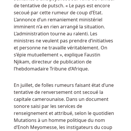
Belgique
de tentative de putsch. « Le pays est encore
2025
:
secoué par cette rumeur de coup d’Etat.
En
L’annonce d’un remaniement ministériel
cas
imminent n’a en rien arrangé la situation.
de
L’administration tourne au ralenti. Les
virement
ministres ne veulent pas prendre d’initiatives
bancaire
et personne ne travaille véritablement. On
et
s’épie mutuellement », explique Faustin
de
Njikam, directeur de publication de
cartes
l’hebdomadaire Tribune d’Afrique.
de
crédit,
En juillet, de folles rumeurs faisant état d’une
l'attente
tentative de renversement ont secoué la
peut
capitale camerounaise. Dans un document
être
sonore saisi par les services de
plus
renseignement et attribué, selon le quotidien
longue
Mutations à un homme politique du nom
–
d’Enoh Meyomesse, les instigateurs du coup
1