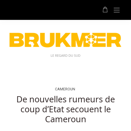
Astuces
Roulette
Belge:
Cependant,
deviner
incorrectement
perdra
vos
LE REGARD DU SUD
gains.
Casinos
En
Ligne
CAMEROUN
Les
De nouvelles rumeurs de
Plus
coup d’Etat secouent le
Populaires
Belgique
Cameroun
-
Oui,