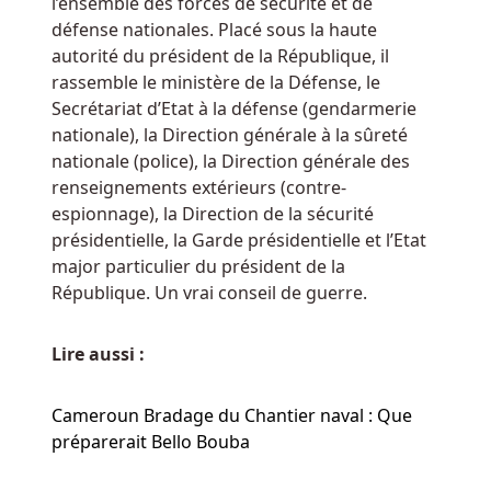
Jouer
l’ensemble des forces de sécurité et de
Aux
défense nationales. Placé sous la haute
Machines
autorité du président de la République, il
à
rassemble le ministère de la Défense, le
Sous
Secrétariat d’Etat à la défense (gendarmerie
Belgique
nationale), la Direction générale à la sûreté
En
nationale (police), la Direction générale des
Ligne
renseignements extérieurs (contre-
Gratuitement
espionnage), la Direction de la sécurité
Les
présidentielle, la Garde présidentielle et l’Etat
tours
major particulier du président de la
de
République. Un vrai conseil de guerre.
bonus
sont
Lire aussi :
débloqués
par
Cameroun Bradage du Chantier naval : Que
trois
préparerait Bello Bouba
symboles
scatter