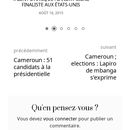
devant
votre
écran.
Casinos
En
Ligne
Autorisés
suivant
Au
précédemment
Cameroun ;
Belgique
Cameroun : 51
elections : Lapiro
candidats à la
de mbanga
présidentielle
s’exprime
Qu'en pensez-vous ?
Vous devez
vous connecter
pour publier un
commentaire.