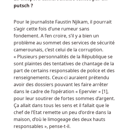
putsch ?
de
la
bande
Pour le journaliste Faustin Njikam, il pourrait
dessinée
s’agir cette fois d’une rumeur sans
créée
fondement. A l’en croire, s’il y a bien un
par
problème au sommet des services de sécurité
l'un
camerounais, c’est celui de la corruption.
des
« Plusieurs personnalités de la République se
développeurs
sont plaintes des tentatives de chantage de la
de
part de certains responsables de police et des
logiciels
renseignements. Ceux-ci auraient prétendu
les
avoir des dossiers pouvant les faire arrêter
plus
dans le cadre de l’opération « Epervier » [1],
populaires,
pour leur soutirer de fortes sommes d’argent.
Net
Ça allait dans tous les sens et il fallait que le
Entertainment.
chef de l’Etat remette un peu d’ordre dans la
maison, d’où le limogeage des deux hauts
Entreprise
responsables », pense-t-il.