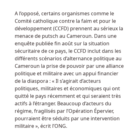
relativement
récente
A l’opposé, certains organismes comme le
dans
Comité catholique contre la faim et pour le
le
développement (CCFD) prennent au sérieux la
monde
menace de putsch au Cameroun. Dans une
jeux
enquête publiée fin août sur la situation
en
sécuritaire de ce pays, le CCFD inclut dans les
ligne,
différents scénarios d’alternance politique au
iSoftBet
Cameroun la prise de pouvoir par une alliance
a
politique et militaire avec un appui financier
rapidement
de la diaspora : « Il s’agirait d’acteurs
su
politiques, militaires et économiques qui ont
s’imposer
quitté le pays récemment et qui seraient très
comme
actifs à l’étranger. Beaucoup d’acteurs du
une
régime, fragilisés par l’Opération Épervier,
valeur
pourraient être séduits par une intervention
sûre
militaire », écrit l’ONG.
avec
un