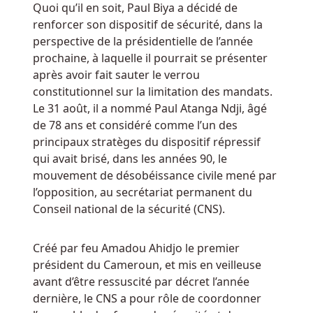
Quoi qu’il en soit, Paul Biya a décidé de
catalogue
renforcer son dispositif de sécurité, dans la
de
perspective de la présidentielle de l’année
plus
prochaine, à laquelle il pourrait se présenter
de
après avoir fait sauter le verrou
400
constitutionnel sur la limitation des mandats.
jeux.
Le 31 août, il a nommé Paul Atanga Ndji, âgé
de 78 ans et considéré comme l’un des
Jeux
principaux stratèges du dispositif répressif
de
qui avait brisé, dans les années 90, le
machines
mouvement de désobéissance civile mené par
à
l’opposition, au secrétariat permanent du
sous
Conseil national de la sécurité (CNS).
gratuites
aucun
Créé par feu Amadou Ahidjo le premier
président du Cameroun, et mis en veilleuse
téléchargement
avant d’être ressuscité par décret l’année
requis
dernière, le CNS a pour rôle de coordonner