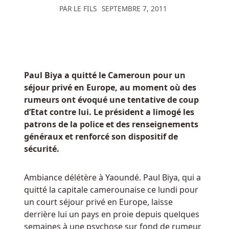
PAR
LE FILS
SEPTEMBRE 7, 2011
Gems
Infinity
Reels
a
de
vrais
Paul Biya a quitté le Cameroun pour un
prix
séjour privé en Europe, au moment où des
en
rumeurs ont évoqué une tentative de coup
argent
d’Etat contre lui. Le président a limogé les
à
patrons de la police et des renseignements
gagner.
généraux et renforcé son dispositif de
sécurité.
Machines
à
Ambiance délétère à Yaoundé. Paul Biya, qui a
Sous
quitté la capitale camerounaise ce lundi pour
En
un court séjour privé en Europe, laisse
Ligne
derrière lui un pays en proie depuis quelques
Au
semaines à une psychose sur fond de rumeur