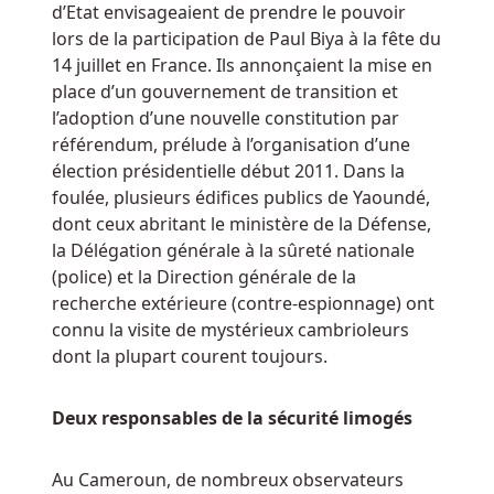
d’Etat envisageaient de prendre le pouvoir
à
lors de la participation de Paul Biya à la fête du
3
14 juillet en France. Ils annonçaient la mise en
jours.
place d’un gouvernement de transition et
l’adoption d’une nouvelle constitution par
Jeux
référendum, prélude à l’organisation d’une
pour
élection présidentielle début 2011. Dans la
gagner
foulée, plusieurs édifices publics de Yaoundé,
d'argent
dont ceux abritant le ministère de la Défense,
la Délégation générale à la sûreté nationale
(police) et la Direction générale de la
Machines
recherche extérieure (contre-espionnage) ont
à
connu la visite de mystérieux cambrioleurs
Sous
dont la plupart courent toujours.
En
Ligne
Deux responsables de la sécurité limogés
Belgique
Retrait
Instantané
Au Cameroun, de nombreux observateurs