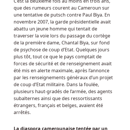
C’est la deuxième fois au moins en trois ans,
monde.
que des rumeurs courent au Cameroun sur
une tentative de putsch contre Paul Biya. En
Revenus
novembre 2007, la garde présidentielle avait
Des
abattu un jeune homme qui tentait de
Casinos
traverser la voie lors du passage du cortège
De
de la première dame, Chantal Biya, sur fond
Bruxelles
de psychose de coup d’Etat. Quelques jours
Jack
plus tôt, tout ce que le pays comptait de
Hammer
forces de sécurité et de renseignement avait
est
été mis en alerte maximale, après l’annonce
une
par les renseignements généraux d’un projet
machine
de coup d’Etat militaire. Dans la foulée,
à
plusieurs haut-gradés de l’armée, des agents
sous
subalternes ainsi que des ressortissants
en
étrangers, français et belges, avaient été
ligne
arrêtés.
sur
le
La diaspora camerounaise tentée par un
thème