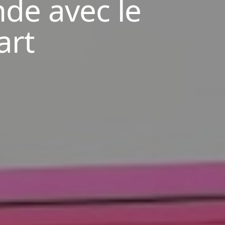
nde avec le
art