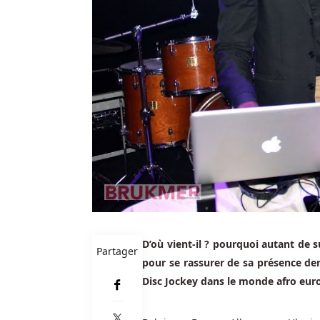
l'argent
a
été
canalisé
et
blanchi.
Offres
De
Casino
De
Bruges
:
Mais
les
machines
D’où vient-il ? pourquoi autant de 
Partager
à
pour se rassurer de sa présence derr
sous
Disc Jockey dans le monde afro euro
classiques
peuvent