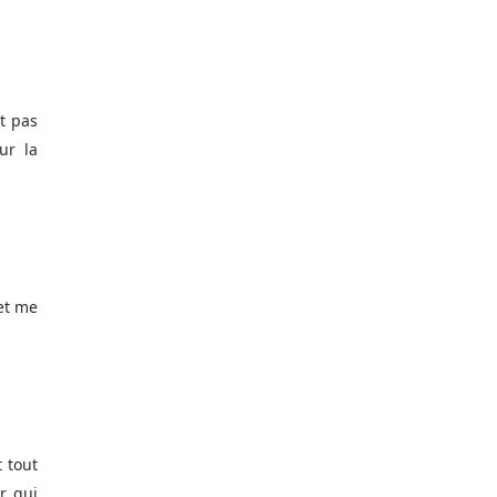
t pas
ur la
 et me
 tout
r qui