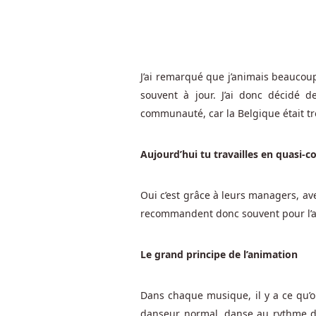
le
symbole
Bonus.
J’ai remarqué que j’animais beaucoup
Évaluations
souvent à jour. J’ai donc décidé 
de
communauté, car la Belgique était tr
site
de
Aujourd’hui tu travailles en quasi-c
jeu
Oui c’est grâce à leurs managers, ave
en
recommandent donc souvent pour l’a
ligne
Le grand principe de l’animation
Meilleur
Site
De
Dans chaque musique, il y a ce qu’on
Casino
danseur normal, danse au rythme de 