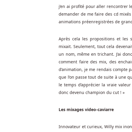
Dover
j’en ai profité pour aller rencontrer l
Downs,
demander de me faire des cd mixés d
établi
dans
animations préenregistrées de grande 
la
capitale
Après cela les propositions et les 
des
mixait. Seulement, tout cela devenai
États-
un nom, même en trichant. J’ai don
Unis.
comment faire des mix, des enchain
d’animation, je me rendais compte p
Voltslot
que l’on passe tout de suite à une qu
Casino
le temps d’apprécier la vraie valeur 
Bonus
Sans
donc devenu champion du cut ! »
Dépôt
Il
Les mixages video-caviarre
vous
sera
Innovateur et curieux, Willy mix inon
demandé