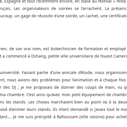
, Espagne et tout récemment encore, en Italie au festival « festa 
ois. Les organisateurs de soirées se l’arrachent. La présen
oup, un gage de réussite d’une soirée, un cachet, une certificati
en, de son vrai nom, est biotechnicien de formation et employé
ut a commencé à Dshang, petite ville universitaire de l’ouest Camer
’université. Faisant partie d’une amicale d’étude, nous organision
nt, nous avions des problèmes pour l’animation et à chaque fois
er des DJ ; je me proposais de donner des coups de main, vu q
 ma chambre. C’est ainsi qu’avec mon petit équipement de chambre,
ns les stands. Les choses marchaient bien au point où à la deu
osé d’animer leurs stands. Ils m’ont demandé si j’avais tout le ma
rtant…. Je me suis précipité à Bafoussam (ville voisine) pour achet