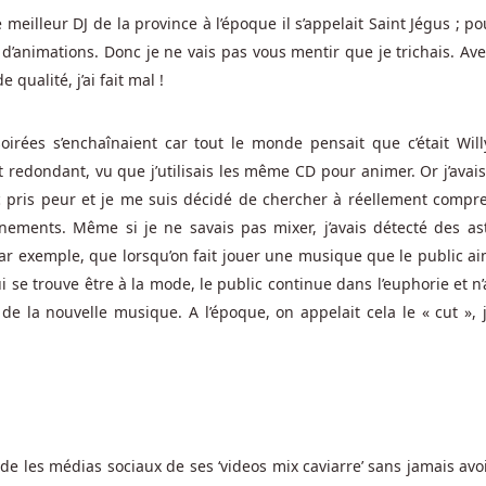
e meilleur DJ de la province à l’époque il s’appelait Saint Jégus ; po
’animations. Donc je ne vais pas vous mentir que je trichais. Ave
qualité, j’ai fait mal !
soirées s’enchaînaient car tout le monde pensait que c’était Will
t redondant, vu que j’utilisais les même CD pour animer. Or j’avais
c pris peur et je me suis décidé de chercher à réellement compr
ements. Même si je ne savais pas mixer, j’avais détecté des as
ar exemple, que lorsqu’on fait jouer une musique que le public ai
i se trouve être à la mode, le public continue dans l’euphorie et n
de la nouvelle musique. A l’époque, on appelait cela le « cut », j
de les médias sociaux de ses ‘videos mix caviarre’ sans jamais avo