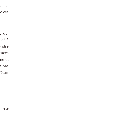
ur lui
c ces
y qui
 déjà
endre
tuces
me et
’a pas
’étais
ir été