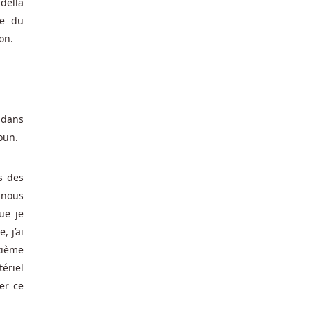
della
ce du
on.
 dans
oun.
s des
 nous
ue je
 j’ai
xième
tériel
er ce