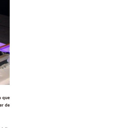
n que
er de