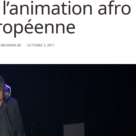
l’animation afro
ropéenne
R
BRUKMER.BE
OCTOBRE 3, 2011