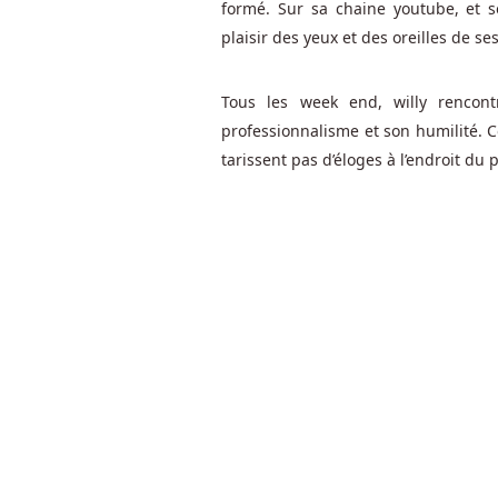
formé. Sur sa chaine youtube, et so
de
fournir
plaisir des yeux et des oreilles de se
la
documentation
Tous les week end, willy rencon
ci-
professionnalisme et son humilité. 
dessous.
tarissent pas d’éloges à l’endroit du 
La
Pagode
rouge
est
sauvage
et
remplace
tous
les
autres
symboles
sauf