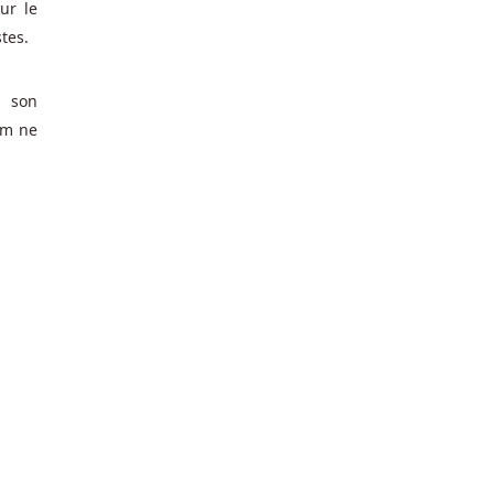
ur le
stes.
r son
om ne