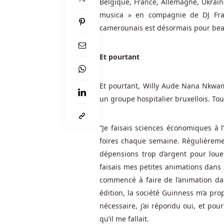
Belgique, France, Allemagne, Ukraine
aussi
musica » en compagnie de DJ Franç
être
camerounais est désormais pour beauc
un
peu
ennuyeuses
Et pourtant
pour
ceux
Et pourtant, Willy Aude Nana Nkwam
qui
un groupe hospitalier bruxellois. To
apprécient
les
dernières
“Je faisais sciences économiques à l
fonctionnalités.
foires chaque semaine. Régulièreme
dépensions trop d’argent pour lou
Slots
faisais mes petites animations dans
commencé à faire de l’animation da
en
édition, la société Guinness m’a prop
ligne
nécessaire, j’ai répondu oui, et pou
gratuit
qu’il me fallait.