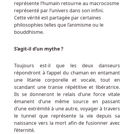
représente l’humain retourne au macrocosme
et
représenté par l’univers dans son infini.
certifiés
Cette vérité est partagée par certaines
par
philosophies telles que l’animisme ou le
les
bouddhisme.
systèmes
de
S’agit-il d’un mythe ?
tests
techniques
(TST)
Toujours est-il que les deux danseurs
pour
répondront à l’appel du chaman en entamant
garantir
une litanie corporelle et vocale, tout en
aux
scandant une transe répétitive et libératrice.
joueurs
Ils se donneront le relais d’une force vitale
qu'ils
émanent d’une même source en passant
jouent
d’une extrémité à une autre, voyager à travers
toujours
le tunnel que représente la vie depuis sa
des
naissance vers la mort afin de fusionner avec
jeux
l’éternité.