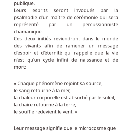
publique.
Direct
Leurs esprits seront invoqués par la
Casino
psalmodie d’un maître de cérémonie qui sera
Belgique
:
représenté par un percussionniste
Tous
chamanique.
les
Ces deux initiés reviendront dans le monde
jeux
des vivants afin de ramener un message
du
d’espoir et d’éternité qui rappelle que la vie
site
n’est qu’un cycle infini de naissance et de
et
mort:
les
générateurs
de
« Chaque phénomène rejoint sa source,
nombres
le sang retourne à la mer,
aléatoires
la chaleur corporelle est absorbé par le soleil,
sont
la chaire retourne à la terre,
à
le souffle redevient le vent. »
la
fois
Leur message signifie que le microcosme que
testés