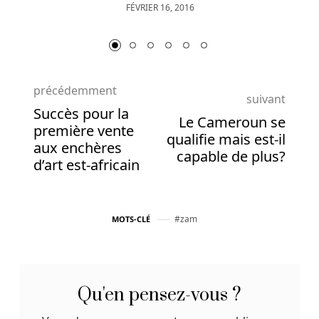
16, 2016
FÉVRIER 6, 2017
étoiles
est
le
maximum
et
précédemment
une
suivant
Succès pour la
(1)
Le Cameroun se
première vente
étoile
qualifie mais est-il
aux enchères
est
capable de plus?
d’art est-africain
le
minimum.
Machines
zam
MOTS-CLÉ
à
sous
en
Qu'en pensez-vous ?
ligne