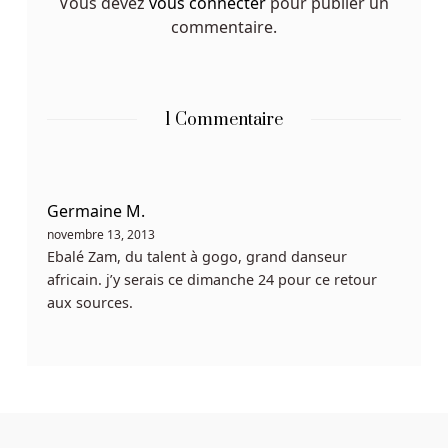
pour
Vous devez
vous connecter
pour publier un
commentaire.
l'amusement
gratuit
Meilleures
1 Commentaire
Machines
à
Sous
Pour
Germaine M.
Jouer
novembre 13, 2013
Au
Ebalé Zam, du talent à gogo, grand danseur
Belgique
africain. j’y serais ce dimanche 24 pour ce retour
Les
aux sources.
rouleaux
des
jeux
sont
situés
dans