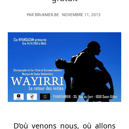
battre
après
PAR
BRUKMER.BE
NOVEMBRE 11, 2013
quelques
tours,
il
y
a
un
moyen
d'améliorer
les
chances.
Bingo
Bonga
Casino
Bonus
Sans
D’où venons nous, où allons