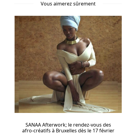
les
Vous aimerez sûrement
gains,
mais
il
est
pratique
de
savoir
à
l'avance
lesquels
pourraient
offrir
les
gros
gains.
le rendez-vous des
kalko; Un air envoûtant telle l
Cinq
lles dès le 17 février
parfum
(5)