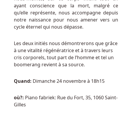
D
ayant conscience que la mort, malgré ce
Argent
qu’elle représente, nous accompagne depuis
Au
notre naissance pour nous amener vers un
Belgique
cycle éternel qui nous dépasse.
D'accord,
ou
Les deux initiés nous démontrerons que grâce
téléchargez
à une vitalité régénératrice et à travers leurs
simplement
cris corporels, tout part de l’homme et tel un
le
boomerang revient à sa source.
Pack
de
Quand:
Dimanche 24 novembre à 18h15
jeu
1
à
où?:
Piano fabriek: Rue du Fort, 35, 1060 Saint-
partir
Gilles
d'ici
et
décompressez-