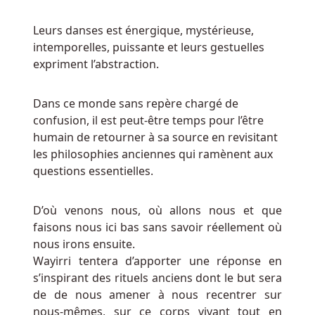
équitables
sur
Leurs danses est énergique, mystérieuse,
le
intemporelles, puissante et leurs gestuelles
casino.
expriment l’abstraction.
Système
Dans ce monde sans repère chargé de
de
confusion, il est peut-être temps pour l’être
blackjack
humain de retourner à sa source en revisitant
les philosophies anciennes qui ramènent aux
questions essentielles.
Comment
Récupérer
De
D’où venons nous, où allons nous et que
L
faisons nous ici bas sans savoir réellement où
Argent
nous irons ensuite.
Des
Wayirri tentera d’apporter une réponse en
Sites
s’inspirant des rituels anciens dont le but sera
De
de de nous amener à nous recentrer sur
Jeux
nous-mêmes, sur ce corps vivant tout en