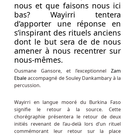
Dépôt
nous et que faisons nous ici
-
bas? Wayirri tentera
Déposez
d’apporter une réponse en
et
retirez
s’inspirant des rituels anciens
en
dont le but sera de de nous
toute
amener à nous recentrer sur
sécurité
nous-mêmes.
et
facilement
Ousmane Gansore, et l’exceptionnel
Zam
en
Ebale
accompagné de Souley Dankambary à la
utilisant
percussion.
les
méthodes
Wayirri en langue mooré du Burkina Faso
bancaires
signifie le retour à la source. Cette
Bitcoin.
chorégraphie présentera le retour de deux
initiés revenant de l’au-delà lors d’un rituel
Croupier
commémorant leur retour sur la place
En