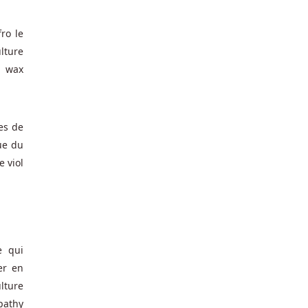
ro le
lture
u wax
es de
ue du
 viol
e qui
er en
lture
pathy