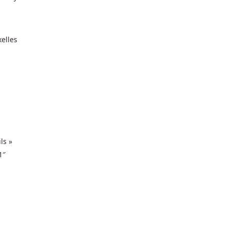
elles
ls »
1″