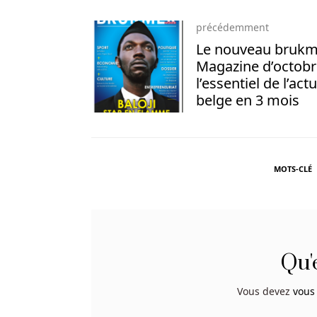
Nouveaux
précédemment
Casinos
Le nouveau brukm
Belges
Magazine d’octobr
Tout
l’essentiel de l’act
d’abord,
belge en 3 mois
l’avantage
le
plus
évident
MOTS-CLÉ
est
la
possibilité
de
jouer
Qu'
dans
le
Vous devez
vous
navigateur.