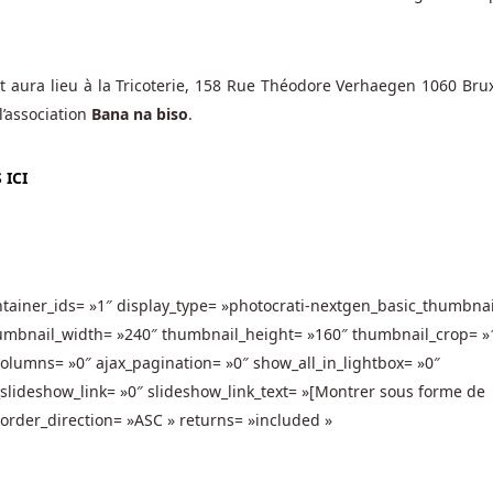
 aura lieu à la Tricoterie, 158 Rue Théodore Verhaegen 1060 Brux
l’association
Bana na biso
.
 ICI
ntainer_ids= »1″ display_type= »photocrati-nextgen_basic_thumbnai
humbnail_width= »240″ thumbnail_height= »160″ thumbnail_crop= »
lumns= »0″ ajax_pagination= »0″ show_all_in_lightbox= »0″
lideshow_link= »0″ slideshow_link_text= »[Montrer sous forme de
order_direction= »ASC » returns= »included »