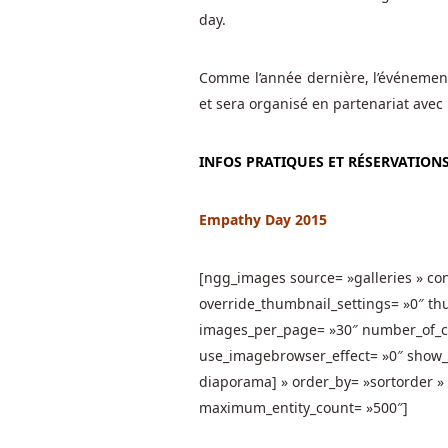
y
day.
a
aussi
Comme l’année dernière, l’événement
la
et sera organisé en partenariat avec 
possibilité
de
INFOS PRATIQUES ET RÉSERVATIONS
discuter
avec
le
Empathy Day 2015
personnel
en
[ngg_images source= »galleries » co
ligne.
override_thumbnail_settings= »0″ t
images_per_page= »30″ number_of_co
Comment
use_imagebrowser_effect= »0″ show_s
jouer
diaporama] » order_by= »sortorder » 
aux
maximum_entity_count= »500″]
cartes