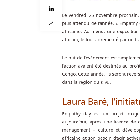
De
Hasard
:
Le vendredi 25 novembre prochain, je
Il
plus attendu de l’année. « Empathy 
existe
africaine. Au menu, une exposition
plusieurs
africain, le tout agrémenté par un tra
lignes
téléphoniques
sans
Le but de l’événement est simplement
frais
l’action avaient été destinés au pro
pour
Congo. Cette année, ils seront rever
divers
dans la région du Kivu.
pays
et
Laura Baré, l’initia
le
reste
Empathy day est un projet imag
du
aujourd’hui, après une licence de
monde,
management – culture et développ
et
africaine et son besoin d’agir activ
il