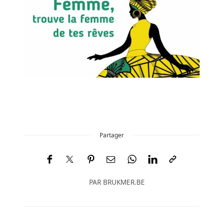
Belgique
:
Les
jeux
classiques
avec
croupier
en
direct
incluent
le
blackjack
Partager
et
la
roulette.
PAR
BRUKMER.BE
Casino
en
ligne