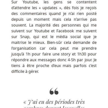
Sur Youtube, les gens se contentent
slots
d’attendre les « updates », dès fois je reçois
en
des commentaires quand je n’ai rien posté
ligne
depuis un moment mais cela n’arrive pas
souvent. La majorité des personnes qui me
suivent sur Youtube et Facebook me suivent
Mrgreen
sur Snap, qui est le média social que je
Casino
maitrise le mieux. Bien-sûr cela demande de
Avis
l’organisation car cela peut me prendre
En
jusqu’à 1h pour faire une story et 1h30 pour
Ligne
répondre aux messages donc 4-5h par jour. Je
Si
tiens à être proche d’eux mais parfois c’est
vous
difficile à gérer.
vérifiez,
vous
ne
trouverez
aucun
« J’ai eu des périodes très
titre