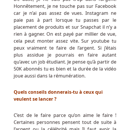
mesures
Honnêtement, je ne touche pas sur Facebook
seront
car je n’ai pas assez de vues. Instagram ne
terminées,
paie pas à part lorsque tu passes par le
il
placement de produits et sur Snapchat il n’y a
est
rien à gagner. On est payé par millier de vue,
probable
cela peut monter assez vite. Sur youtube tu
que
peux vraiment te faire de l’argent. Si j’étais
nous
plus assidue je pourrais en faire autant
profiterons
qu’avec un job étudiant. Je pense qu’à partir de
tous
50K abonnés tu es bien et la durée de la vidéo
encore
joue aussi dans la rémunération.
plus
de
la
Quels conseils donnerais-tu à ceux qui
vie
veulent se lancer ?
et
célébrerons
C’est de le faire parce qu’on aime le faire !
chaque
Certaines personnes pensent tout de suite à
jour
l’argent ou la célébrité mais Il faut avoir la