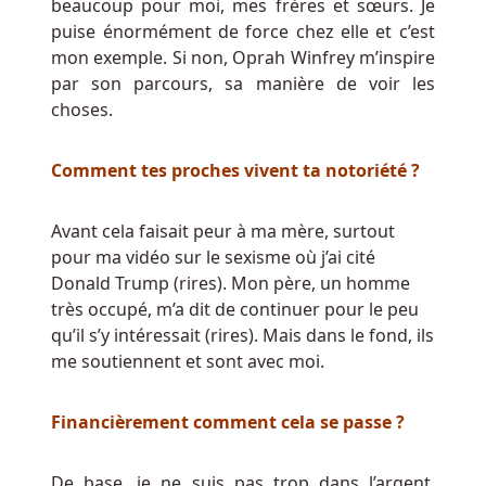
beaucoup pour moi, mes frères et sœurs. Je
pas
puise énormément de force chez elle et c’est
de
mon exemple. Si non, Oprah Winfrey m’inspire
casino
par son parcours, sa manière de voir les
de
choses.
dépôt
Comment tes proches vivent ta notoriété ?
Casino
En
Ligne
Avant cela faisait peur à ma mère, surtout
Belgique
pour ma vidéo sur le sexisme où j’ai cité
Bonus
Donald Trump (rires). Mon père, un homme
D
très occupé, m’a dit de continuer pour le peu
Inscription
qu’il s’y intéressait (rires). Mais dans le fond, ils
Sans
me soutiennent et sont avec moi.
Dépôt
Lorsque
Financièrement comment cela se passe ?
les
pires
De base, je ne suis pas trop dans l’argent.