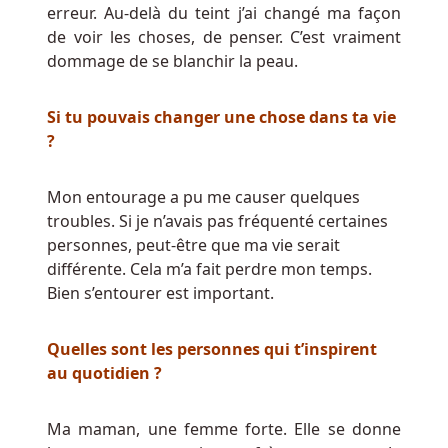
erreur. Au-delà du teint j’ai changé ma façon
en
de voir les choses, de penser. C’est vraiment
noir.
dommage de se blanchir la peau.
ShadowBet
offre
Si tu pouvais changer une chose dans ta vie
les
?
meilleurs
bonus
Mon entourage a pu me causer quelques
dans
troubles. Si je n’avais pas fréquenté certaines
notre
personnes, peut-être que ma vie serait
classement
différente. Cela m’a fait perdre mon temps.
des
Bien s’entourer est important.
meilleurs
casinos
Quelles sont les personnes qui t’inspirent
en
au quotidien ?
ligne.
Euros
Ma maman, une femme forte. Elle se donne