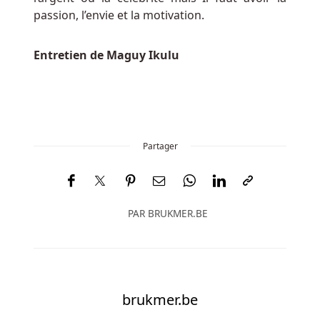
pour
passion, l’envie et la motivation.
une
raison
Entretien de Maguy Ikulu
spécifique
ou
non.
Casino
En
Ligne
Partager
Belgique
Tours
Gratuits
Sans
PAR
BRUKMER.BE
Dépôt
Seule
la
combinaison
brukmer.be
gagnante
la