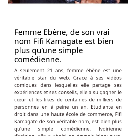
souci
c’est
que
les
Femme Ebène, de son vrai
heures
de
nom Fifi Kamagate est bien
disponibilité
plus qu’une simple
ne
comédienne.
sont
pas
A seulement 21 ans, femme ébène est une
forcément
véritable star du web. Grace à ses vidéos
communiquées
comiques dans lesquelles elle partage ses
par
expériences et ses conseils, elle a su gagner le
le
cœur et les likes de centaines de milliers de
site.
personnes en à peine un an. Etudiante en
droit dans une haute école de commerce, Fifi
Jouer
Kamagate de son véritable nom, est bien plus
Aux
qu’une simple comédienne. Ivoirienne
Machines