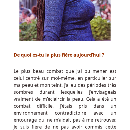
la
fortune
qui
a
divers
multiplicateurs
de
votre
De quoi es-tu la plus fière aujourd’hui ?
mise
et
Le plus beau combat que j’ai pu mener est
aussi
celui centré sur moi-même, en particulier sur
une
ma peau et mon teint. J’ai eu des périodes très
valeur
sombres durant lesquelles j’envisageais
de
vraiment de m’éclaircir la peau. Cela a été un
jackpot
combat difficile. J’étais pris dans un
–
environnement contradictoire avec un
cela
entourage qui ne m’aidait pas à me retrouver.
sera
Je suis fière de ne pas avoir commis cette
marqué