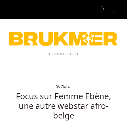
Les
Plus
Grands
Casinos
De
Bruges:
Parce
que
LE REGARD DU SUD
les
jeux
sont
régulièrement
audités,
SOCIÉTÉ
vous
Focus sur Femme Ebène,
pouvez
une autre webstar afro-
être
sûr
belge
à
100%