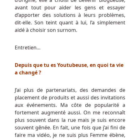
d’origine, elle a choisi de devenir blogueuse,
à
avant tout pour aider les gens et essayer
Sous
d’apporter des solutions à leurs problèmes,
En
dit-elle. Son teint quant à lui, l’a simplement
Ligne
aidé à choisir son surnom.
Belgique
Argent
Entretien…
Réel
:
Après
avoir
Depuis que tu es Youtubeuse, en quoi ta vie
dépensé
a changé ?
les
300
J’ai plus de partenariats, des demandes de
premiers
placement de produits et aussi des invitations
euros,
aux événements. Ma côte de popularité a
j'ai
fortement augmenté aussi. On me reconnaît
demandé
plus souvent dans la rue mais je suis encore
l'AUTO-
souvent gênée. En fait, une fois que j’ai fini de
EXCLUSION
faire ma vidéo, je ne suis plus Femme ébène,
par