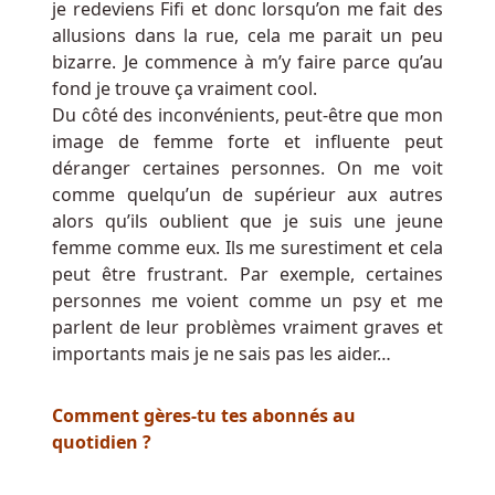
je redeviens Fifi et donc lorsqu’on me fait des
chat
allusions dans la rue, cela me parait un peu
auquel
bizarre. Je commence à m’y faire parce qu’au
personne
fond je trouve ça vraiment cool.
n'a
Du côté des inconvénients, peut-être que mon
répondu,
image de femme forte et influente peut
un
déranger certaines personnes. On me voit
mois
comme quelqu’un de supérieur aux autres
arriverait
alors qu’ils oublient que je suis une jeune
automatiquement
femme comme eux. Ils me surestiment et cela
nous
peut être frustrant. Par exemple, certaines
vous
personnes me voient comme un psy et me
assisterons
parlent de leur problèmes vraiment graves et
dès
importants mais je ne sais pas les aider…
que
possible.
Comment gères-tu tes abonnés au
quotidien ?
Jeux
de