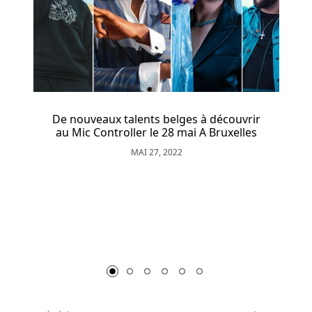
à
leur
approche
axée
sur
Molenbeek acc
les
joueurs.
S
 nouveaux talents belges à découvrir
 Mic Controller le 28 mai A Bruxelles
Slot
MAI 27, 2022
bier
haus
gratuit
Belgique
Accepte
Les
Casinos
En
Ligne