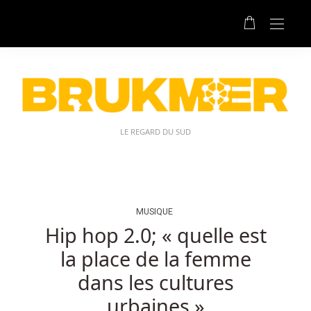
Casino
En
Ligne
Belge
Convivial
Sans
Dépôt:
Bien
LE REGARD DU SUD
qu'il
soit
relativement
nouveau
sur
MUSIQUE
la
Hip hop 2.0; « quelle est
scène
la place de la femme
de
la
dans les cultures
crypto-
urbaines »
monnaie,