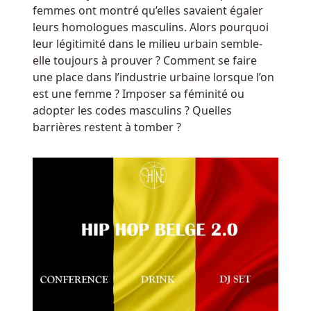
Dépôt
:
femmes ont montré qu’elles savaient égaler
Utilisez-
leurs homologues masculins. Alors pourquoi
les
leur légitimité dans le milieu urbain semble-
pour
elle toujours à prouver ? Comment se faire
obtenir
une place dans l’industrie urbaine lorsque l’on
d'excellents
est une femme ? Imposer sa féminité ou
résultats.
adopter les codes masculins ? Quelles
barrières restent à tomber ?
Ladbrokes
casino
app
android
Nouvelles
Machines
à
Sous