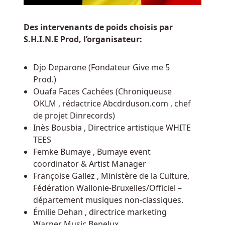
Dans
Les
Casinos
Des intervenants de poids choisis par
Belges
S.H.I.N.E Prod, l’organisateur:
Le
tout
Djo Deparone (Fondateur Give me 5
est
Prod.)
accompagné
Ouafa Faces Cachées (Chroniqueuse
d'une
OKLM , rédactrice Abcdrduson.com , chef
musique
de projet Dinrecords)
qui
Inès Bousbia , Directrice artistique WHITE
suscite
TEES
en
Femke Bumaye , Bumaye event
nous
coordinator & Artist Manager
tout
Françoise Gallez , Ministère de la Culture,
l'esprit
Fédération Wallonie-Bruxelles/Officiel –
de
département musiques non-classiques.
compétition.
Émilie Dehan , directrice marketing
Warner Music Benelux