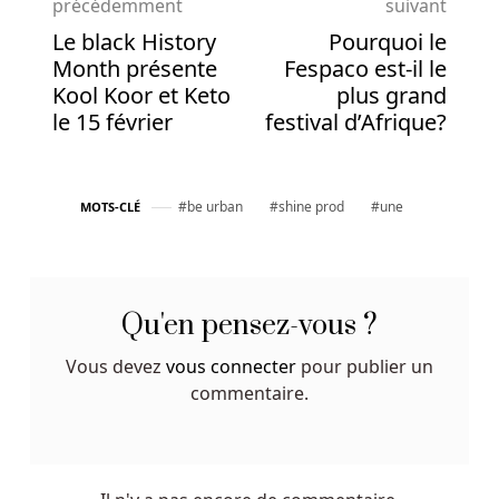
précédemment
suivant
Paypal
Le black History
Pourquoi le
fournit
Month présente
Fespaco est-il le
également
Kool Koor et Keto
plus grand
des
le 15 février
festival d’Afrique?
solutions
faciles
pour
be urban
shine prod
une
MOTS-CLÉ
accepter
les
dons
en
ligne,
Qu'en pensez-vous ?
les
Vous devez
vous connecter
pour publier un
dons
commentaire.
en
personne
et
bien