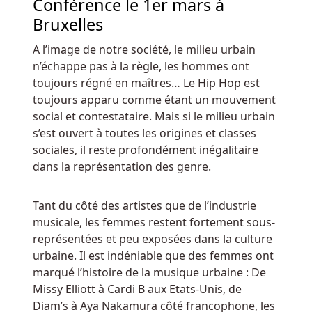
Conférence le 1er mars à
plus
des
Bruxelles
tours,
A l’image de notre société, le milieu urbain
il
n’échappe pas à la règle, les hommes ont
y
toujours régné en maîtres… Le Hip Hop est
a
toujours apparu comme étant un mouvement
une
social et contestataire. Mais si le milieu urbain
belle
s’est ouvert à toutes les origines et classes
victoire
sociales, il reste profondément inégalitaire
Scatter
dans la représentation des genre.
ajoutée
à
votre
Tant du côté des artistes que de l’industrie
total.
musicale, les femmes restent fortement sous-
représentées et peu exposées dans la culture
Rocket
urbaine. Il est indéniable que des femmes ont
Casino
marqué l’histoire de la musique urbaine : De
Bonus
Missy Elliott à Cardi B aux Etats-Unis, de
Sans
Diam’s à Aya Nakamura côté francophone, les