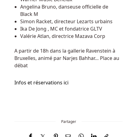
Comment
Angelina Bruno, danseuse officielle de
Jouer
Black M
Aux
Simon Racket, directeur Lezarts urbains
Jeux
Ika De Jong , MC et fondatrice GLTV
De
Valérie Atlan, directrice Mazava Corp
Table
De
A partir de 18h dans la gallerie Ravenstein à
Casino
Bruxelles, animé par Narjes Bahhar… Place au
Au
débat
Belgique
C'est
Infos et réservations ici
pourquoi
nous
vérifions
beaucoup
de
choses,
Partager
pas
une