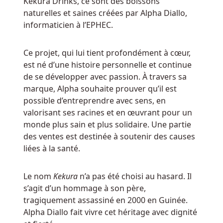
un
Kekura Drinks, ce sont des boissons
minimum
naturelles et saines créées par Alpha Diallo,
d'effort,
informaticie
n à l’EPHEC.
car
tout
Ce projet, qui lui tient profondément à cœur,
est
est né d’une histoire personnelle et continue
clair
de se développer avec passion. À travers sa
et
marque, Alpha souhaite prouver qu’il est
facile
possible d’entreprendre avec sens, en
à
valorisant ses racines et en œuvrant pour un
trouver.
mond
e plus sain et plus solidaire. Une partie
Avis
des ventes est destinée à soutenir des causes
Impartiaux
liées à la santé.
Sur
Les
Le nom
Kekura
n’a pas été choisi au hasard. Il
Casinos
s’agit d’un hommage à son père,
En
tragiquement assassiné en 2000 en Guinée.
Ligne
Alpha Diallo fait vivre cet héritage avec dignité
Au