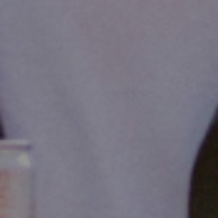
Casino
Belge
En
Ligne
Bonus
Sans
Depot
Nos
revues
mettent
en
avant
les
casinos
tunisiens
qui
proposent