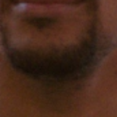
clairement
des
fruits
classiques
qui
apparaissent
sur
presque
tous
ses
symboles.
Megarush
Casino
Avis
En
Ligne
:
Nous
accordons