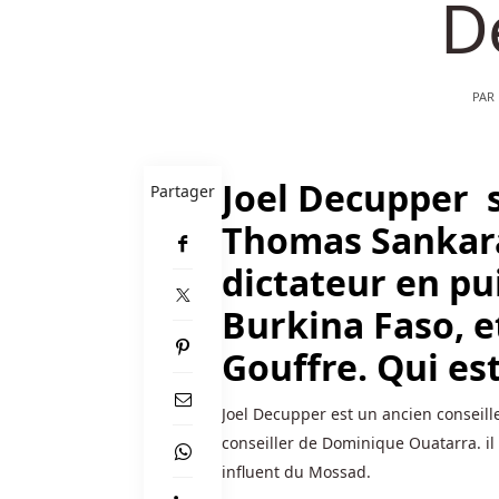
D
à
Charles
Fey
PAR
et
a
copié
le
Joel Decupper s
Partager
design.
Thomas Sankara,
Casino
dictateur en pu
En
Burkina Faso, et
Ligne
Au
Gouffre. Qui est
Belgique
Protection
Joel Decupper est un ancien conseill
Des
conseiller de Dominique Ouatarra. i
Joueurs
influent du Mossad.
-