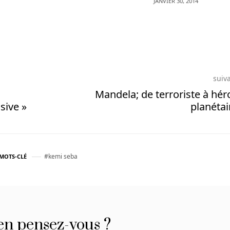
JANVIER 30, 2014
suiv
Mandela; de terroriste à hér
sive »
planétai
kemi seba
MOTS-CLÉ
en pensez-vous ?