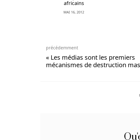
ns
video
12
poker
Sûreté
Et
précédemment
Sécurité
« Les médias sont les premiers
Dans
mécanismes de destruction mas
Les
Casinos
En
Ligne
Belgique
Pourtant,
cela
vous
donne
la
Qu'