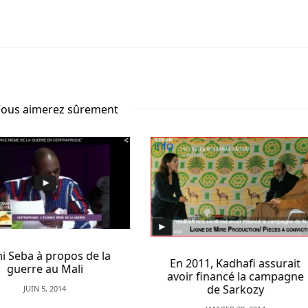
ous aimerez sûrement
Patrick Mbeko démontr
n 2011, Kadhafi assurait
la déstabilisation voulue
oir financé la campagne
l’Afrique centrale
de Sarkozy
FÉVRIER 7, 2016