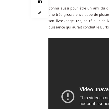
Ci-
dessous,
Connu aussi pour être un ami du dé
ils
une très grosse enveloppe de plusieu
ont
son livre (page 163) se réjouir de 
décrit
puissance qui aurait conduit le Burki
les
stratégies
les
plus
fiables
qui
augmentent
vos
chances
de
gagner.
Meilleures
Machines