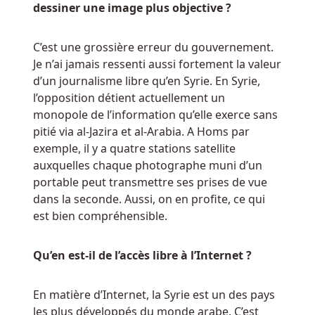
bonus
dessiner une image plus objective ?
de
roue
C’est une grossière erreur du gouvernement.
de
Je n’ai jamais ressenti aussi fortement la valeur
la
d’un journalisme libre qu’en Syrie. En Syrie,
fortune
l’opposition détient actuellement un
similaire
monopole de l’information qu’elle exerce sans
aux
pitié via al-Jazira et al-Arabia. A Homs par
machines
exemple, il y a quatre stations satellite
à
auxquelles chaque photographe muni d’un
sous
portable peut transmettre ses prises de vue
à
dans la seconde. Aussi, on en profite, ce qui
gros
est bien compréhensible.
sous
que
Qu’en est-il de l’accès libre à l’Internet ?
vous
trouverez
à
En matière d’Internet, la Syrie est un des pays
Las
les plus développés du monde arabe. C’est