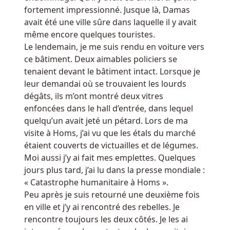
l'entreprise.
fortement impressionné. Jusque là, Damas
Dix
avait été une ville sûre dans laquelle il y avait
Meilleures
même encore quelques touristes.
Machines
Le lendemain, je me suis rendu en voiture vers
à
ce bâtiment. Deux aimables policiers se
Sous
tenaient devant le bâtiment intact. Lorsque je
Au
leur demandai où se trouvaient les lourds
Belgique
dégâts, ils m’ont montré deux vitres
enfoncées dans le hall d’entrée, dans lequel
quelqu’un avait jeté un pétard. Lors de ma
visite à Homs, j’ai vu que les étals du marché
étaient couverts de victuailles et de légumes.
Moi aussi j’y ai fait mes emplettes. Quelques
jours plus tard, j’ai lu dans la presse mondiale :
« Catastrophe humanitaire à Homs ».
Peu après je suis retourné une deuxième fois
en ville et j’y ai rencontré des rebelles. Je
rencontre toujours les deux côtés. Je les ai