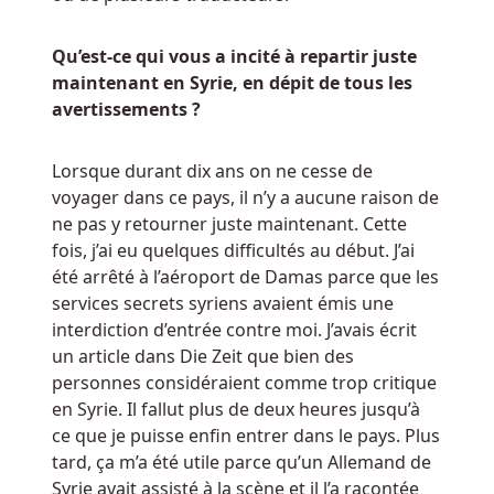
Jouer
En
Qu’est-ce qui vous a incité à repartir juste
Argent
maintenant en Syrie, en dépit de tous les
Réel
avertissements ?
Au
Belgique
:
Lorsque durant dix ans on ne cesse de
Y
voyager dans ce pays, il n’y a aucune raison de
compris
ne pas y retourner juste maintenant. Cette
les
fois, j’ai eu quelques difficultés au début. J’ai
faits
été arrêté à l’aéroport de Damas parce que les
les
services secrets syriens avaient émis une
plus
interdiction d’entrée contre moi. J’avais écrit
importants,
un article dans Die Zeit que bien des
nous
personnes considéraient comme trop critique
avons
en Syrie. Il fallut plus de deux heures jusqu’à
déterminé
ce que je puisse enfin entrer dans le pays. Plus
que
tard, ça m’a été utile parce qu’un Allemand de
les
Syrie avait assisté à la scène et il l’a racontée