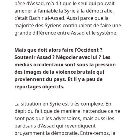
père d’Assad, m’a dit que le seul qui pouvait
dépôt
amener à l’amiable la Syrie à la démocratie,
minimum
c’était Bachir al-Assad. Aussi parce que la
de
majorité des Syriens continuaient de faire une
20
grande différence entre Assad et le système.
£
un
bonus
Mais que doit alors faire l’Occident ?
de
Soutenir Assad ? Négocier avec lui ? Les
bienvenue
medias occidentaux sont sous la pression
jusqu'à
des images de la violence brutale qui
100
proviennent du pays. Et il y a peu de
£.
reportages objectifs.
Dans
La situation en Syrie est très complexe. En
certains
dépit du fait que de manière inattendue ce ne
cas,
sont pas que les adversaires, mais aussi les
par
partisans d’Assad qui revendiquent
exemple,
bruyamment la démocratie. Entre-temps, la