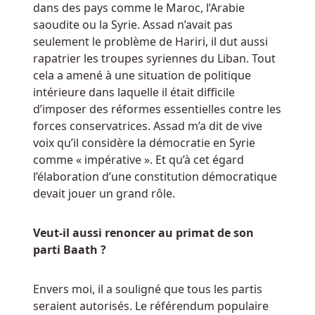
la
dans des pays comme le Maroc, l’Arabie
maison,
saoudite ou la Syrie. Assad n’avait pas
gardez
seulement le problème de Hariri, il dut aussi
à
rapatrier les troupes syriennes du Liban. Tout
l'esprit
cela a amené à une situation de politique
qu'il
intérieure dans laquelle il était difficile
existe
d’imposer des réformes essentielles contre les
différents
forces conservatrices. Assad m’a dit de vive
styles
voix qu’il considère la démocratie en Syrie
de
comme « impérative ». Et qu’à cet égard
jeu.
l’élaboration d’une constitution démocratique
devait jouer un grand rôle.
Est
Il
Veut-il aussi renoncer au primat de son
Légal
parti Baath ?
De
Jouer
à
Envers moi, il a souligné que tous les partis
La
seraient autorisés. Le référendum populaire