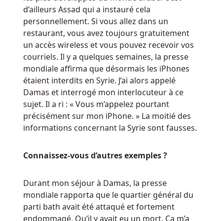
Vegas.
d’ailleurs Assad qui a instauré cela
Guide
personnellement. Si vous allez dans un
De
restaurant, vous avez toujours gratuitement
La
un accès wireless et vous pouvez recevoir vos
Roulette
courriels. Il y a quelques semaines, la presse
Belge
mondiale affirma que désormais les iPhones
En
étaient interdits en Syrie. J’ai alors appelé
tant
Damas et interrogé mon interlocuteur à ce
qu'entité,
sujet. Il a ri : « Vous m’appelez pourtant
888
précisément sur mon iPhone. » La moitié des
ne
informations concernant la Syrie sont fausses.
détient
pas
Connaissez-vous d’autres exemples ?
réellement
une
Durant mon séjour à Damas, la presse
participation
mondiale rapporta que le quartier général du
majoritaire
parti bath avait été attaqué et fortement
dans
endommagé. Qu’il y avait eu un mort. Ça m’a