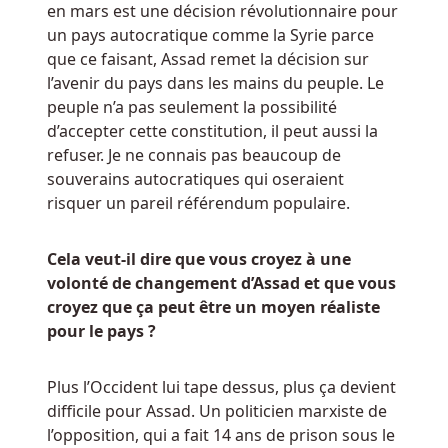
Roulette
en mars est une décision révolutionnaire pour
En
un pays autocratique comme la Syrie parce
Ligne
que ce faisant, Assad remet la décision sur
Dans
l’avenir du pays dans les mains du peuple. Le
Le
peuple n’a pas seulement la possibilité
Quora
d’accepter cette constitution, il peut aussi la
Belgique
refuser. Je ne connais pas beaucoup de
Green
souverains autocratiques qui oseraient
Casino,
risquer un pareil référendum populaire.
basé
à
Cela veut-il dire que vous croyez à une
Malte,
volonté de changement d’Assad et que vous
offre
croyez que ça peut être un moyen réaliste
sur
pour le pays ?
le
premier
Plus l’Occident lui tape dessus, plus ça devient
dépôt
difficile pour Assad. Un politicien marxiste de
avec
l’opposition, qui a fait 14 ans de prison sous le
un