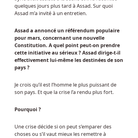
termes
quelques jours plus tard à Assad. Sur quoi
et
Assad m’a invité à un entretien.
conditions
du
Assad a annoncé un référendum populaire
package
pour mars, concernant une nouvelle
de
Constitution. A quel point peut-on prendre
dépôt
cette initiative au sérieux ? Assad dirige-t-il
CobraSpins
effectivement lui-même les destinées de son
Casino
pays ?
sont
principalement
transparents.
Je crois qu’il est l’homme le plus puissant de
son pays. Et que la crise l’a rendu plus fort.
Bingo
de
Pourquoi ?
casino
Une crise décide si on peut s’emparer des
choses ou s’il vaut mieux les remettre à
21