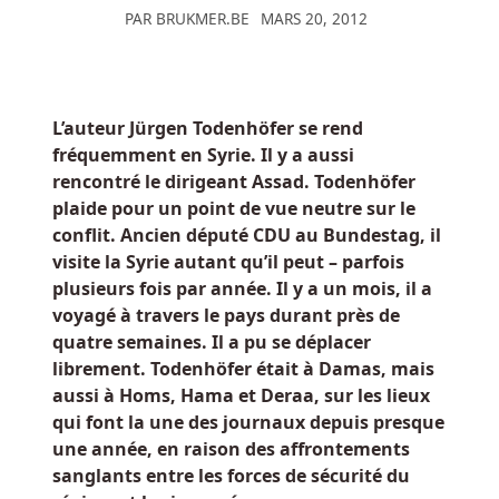
PAR
BRUKMER.BE
MARS 20, 2012
les
deux
premières
cartes
L’auteur Jürgen Todenhöfer se rend
du
fréquemment en Syrie. Il y a aussi
joueur
rencontré le dirigeant Assad. Todenhöfer
et
plaide pour un point de vue neutre sur le
les
conflit. Ancien député CDU au Bundestag, il
deux
visite la Syrie autant qu’il peut – parfois
premières
plusieurs fois par année. Il y a un mois, il a
cartes
voyagé à travers le pays durant près de
du
quatre semaines. Il a pu se déplacer
croupier.
librement. Todenhöfer était à Damas, mais
aussi à Homs, Hama et Deraa, sur les lieux
Application
qui font la une des journaux depuis presque
De
une année, en raison des affrontements
Machines
sanglants entre les forces de sécurité du
à