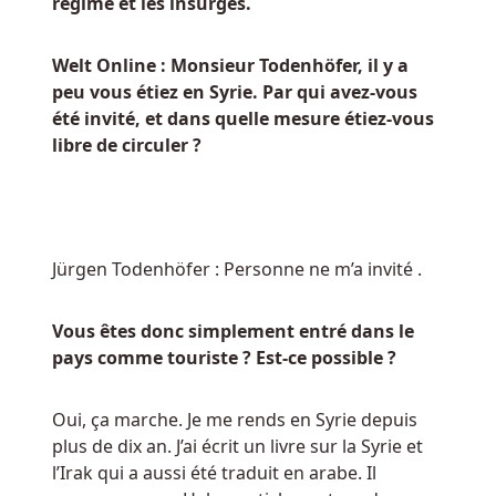
régime et les insurgés.
Sous
Belgique
-
Welt Online : Monsieur Todenhöfer, il y a
Tout
peu vous étiez en Syrie. Par qui avez-vous
comme
été invité, et dans quelle mesure étiez-vous
les
libre de circuler ?
autres
casinos
en
ligne,
Jürgen Todenhöfer : Personne ne m’a invité .
Multi
Lotto
propose
Vous êtes donc simplement entré dans le
également
pays comme touriste ? Est-ce possible ?
un
ensemble
Oui, ça marche. Je me rends en Syrie depuis
prometteur
plus de dix an. J’ai écrit un livre sur la Syrie et
de
l’Irak qui a aussi été traduit en arabe. Il
promotions