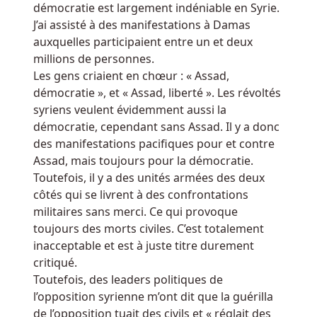
vous
démocratie est largement indéniable en Syrie.
devrez
J’ai assisté à des manifestations à Damas
miser
auxquelles participaient entre un et deux
ce
millions de personnes.
que
Les gens criaient en chœur : « Assad,
vous
démocratie », et « Assad, liberté ». Les révoltés
avez
syriens veulent évidemment aussi la
gagné
démocratie, cependant sans Assad. Il y a donc
30
des manifestations pacifiques pour et contre
fois
Assad, mais toujours pour la démocratie.
avant
Toutefois, il y a des unités armées des deux
de
côtés qui se livrent à des confrontations
pouvoir
militaires sans merci. Ce qui provoque
retirer
toujours des morts civiles. C’est totalement
votre
inacceptable et est à juste titre durement
argent.
critiqué.
Toutefois, des leaders politiques de
Regle
l’opposition syrienne m’ont dit que la guérilla
jeu
de l’opposition tuait des civils et « réglait des