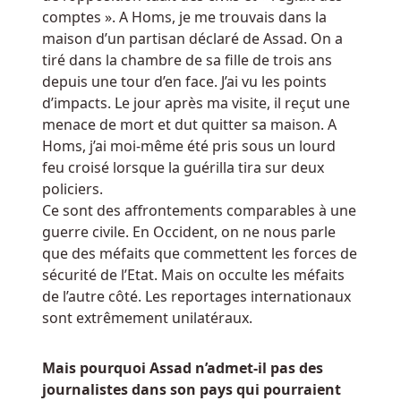
comptes ». A Homs, je me trouvais dans la
casino
maison d’un partisan déclaré de Assad. On a
machine
tiré dans la chambre de sa fille de trois ans
a
depuis une tour d’en face. J’ai vu les points
sous
d’impacts. Le jour après ma visite, il reçut une
menace de mort et dut quitter sa maison. A
Belgique
Homs, j’ai moi-même été pris sous un lourd
Casino
feu croisé lorsque la guérilla tira sur deux
Mobile
policiers.
Sans
Ce sont des affrontements comparables à une
Depot
guerre civile. En Occident, on ne nous parle
Certaines
que des méfaits que commettent les forces de
machines
sécurité de l’Etat. Mais on occulte les méfaits
à
de l’autre côté. Les reportages internationaux
sous
sont extrêmement unilatéraux.
en
ligne
proposent
Mais pourquoi Assad n’admet-il pas des
un
journalistes dans son pays qui pourraient