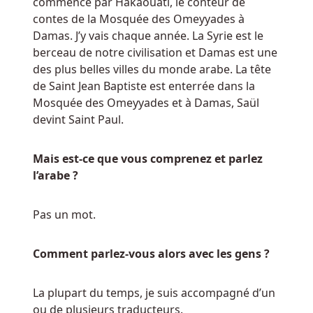
commence par Hakaouati, le conteur de
et
contes de la Mosquée des Omeyyades à
de
Damas. J’y vais chaque année. La Syrie est le
bonus
berceau de notre civilisation et Damas est une
pour
des plus belles villes du monde arabe. La tête
tous
de Saint Jean Baptiste est enterrée dans la
les
Mosquée des Omeyyades et à Damas, Saül
joueurs
devint Saint Paul.
qui
créent
Mais est-ce que vous comprenez et parlez
un
l’arabe ?
compte
et
jouent
Pas un mot.
en
ligne.
Comment parlez-vous alors avec les gens ?
Roulette
La plupart du temps, je suis accompagné d’un
En
ou de plusieurs traducteurs.
Ligne