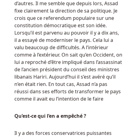
d’autres. Il me semble que depuis lors, Assad
Casino
fixe clairement la direction de sa politique. Je
Avis
crois que ce referendum populaire sur une
En
constitution démocratique est son idée.
Ligne
Lorsqu’il est parvenu au pouvoir il y a dix ans,
Alors
il a essayé de moderniser le pays. Cela lui a
que
valu beaucoup de difficultés. A l’intérieur
le
comme à l’extérieur. On sait qu’en Occident, on
blackjack
lui a reproché d’être impliqué dans l’assassinat
marque
de l’ancien président du conseil des ministres
la
libanais Hariri. Aujourd’hui il s’est avéré qu’il
première
n’en était rien. En tout cas, Assad n’a pas
place
réussi dans ses efforts de transformer le pays
en
comme il avait eu l’intention de le faire
ce
qui
concerne
Qu’est-ce qui l’en a empêché ?
l'avantage
de
Il y a des forces conservatrices puissantes