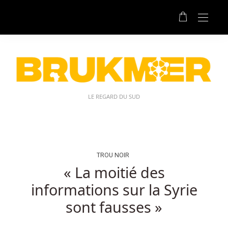
Aucun
Dépôt
Belgique
Codes
De
Casino:
Le
but
LE REGARD DU SUD
des
As
chanceux
est
de
TROU NOIR
recevoir
« La moitié des
au
informations sur la Syrie
moins
un
sont fausses »
as
combinant