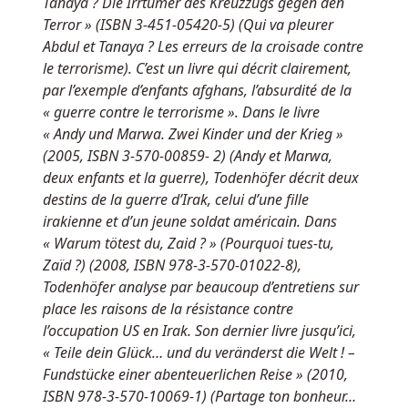
Tanaya ? Die Irrtümer des Kreuzzugs gegen den
Terror » (ISBN 3-451-05420-5) (Qui va pleurer
Abdul et Tanaya ? Les erreurs de la croisade contre
le terrorisme). C’est un livre qui décrit clairement,
par l’exemple d’enfants afghans, l’absurdité de la
« guerre contre le terrorisme ». Dans le livre
« Andy und Marwa. Zwei Kinder und der Krieg »
(2005, ISBN 3-570-00859- 2) (Andy et Marwa,
deux enfants et la guerre), Todenhöfer décrit deux
destins de la guerre d’Irak, celui d’une fille
irakienne et d’un jeune soldat américain. Dans
« Warum tötest du, Zaid ? » (Pourquoi tues-tu,
Zaïd ?) (2008, ISBN 978-3-570-01022-8),
Todenhöfer analyse par beaucoup d’entretiens sur
place les raisons de la résistance contre
l’occupation US en Irak. Son dernier livre jusqu’ici,
« Teile dein Glück… und du veränderst die Welt ! –
Fundstücke einer abenteuerlichen Reise » (2010,
ISBN 978-3-570-10069-1) (Partage ton bonheur…