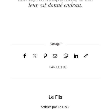
leur est donné cadeau.
dernière
section,
il
y
a
plus
d'une
Partager
offre
de
bonus
à
PAR
LE FILS
surveiller
lorsque
vous
vous
inscrivez
Le Fils
sur
Ocean
Articles par Le Fils