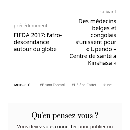
gratuit
gain
suivant
d'argent
Des médecins
précédemment
belges et
Casino
FIFDA 2017: l’afro-
congolais
En
descendance
s’unissent pour
Direct
autour du globe
« Upendo –
Premium
Centre de santé à
Avec
Kinshasa »
Expérience
Vip
Au
Bruno Forzani
Hélène Cattet
une
MOTS-CLÉ
Belgique
Le
prix
est
le
Qu'en pensez-vous ?
même
Vous devez
vous connecter
pour publier un
dans