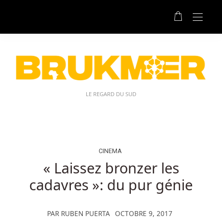
Les
Dix
Meilleurs
Casinos
En
Ligne
Du
Belgique:
LE REGARD DU SUD
L'image
de
marque
est
amusante
CINEMA
et
« Laissez bronzer les
colorée,
cadavres »: du pur génie
et
il
dispose
PAR
RUBEN PUERTA
OCTOBRE 9, 2017
également