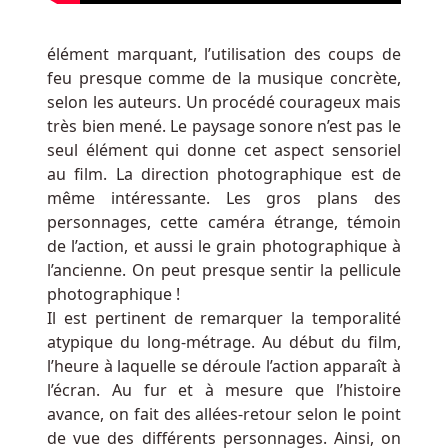
Bonga
Casino
élément marquant, l’utilisation des coups de
Bonus
feu presque comme de la musique concrète,
Sans
selon les auteurs. Un procédé courageux mais
Dépôt
très bien mené. Le paysage sonore n’est pas le
Ils
seul élément qui donne cet aspect sensoriel
récompensent
au film. La direction photographique est de
les
même intéressante. Les gros plans des
joueurs
personnages, cette caméra étrange, témoin
pariant
de l’action, et aussi le grain photographique à
des
l’ancienne. On peut presque sentir la pellicule
sommes
photographique !
importantes
Il est pertinent de remarquer la temporalité
et
atypique du long-métrage. Au début du film,
rétribuent
l’heure à laquelle se déroule l’action apparaît à
tout
l’écran. Au fur et à mesure que l’histoire
particulièrement
avance, on fait des allées-retour selon le point
les
de vue des différents personnages. Ainsi, on