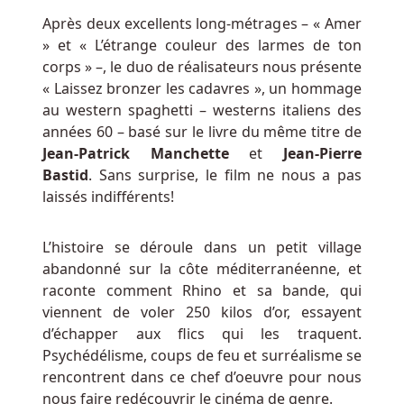
y
Après deux excellents long-métrages – « Amer
a
» et « L’étrange couleur des larmes de ton
quelques
corps » –, le duo de réalisateurs nous présente
points
« Laissez bronzer les cadavres », un hommage
à
au western spaghetti – westerns italiens des
garder
années 60 – basé sur le livre du même titre de
à
Jean-Patrick Manchette
et
Jean-Pierre
l'esprit
Bastid
. Sans surprise, le film ne nous a pas
lorsque
laissés indifférents!
vous
jouez
sur
L’histoire se déroule dans un petit village
votre
abandonné sur la côte méditerranéenne, et
appareil
raconte comment Rhino et sa bande, qui
mobile.
viennent de voler 250 kilos d’or, essayent
d’échapper aux flics qui les traquent.
Dollar
Psychédélisme, coups de feu et surréalisme se
1
rencontrent dans ce chef d’oeuvre pour nous
Dépôt
nous faire redécouvrir le cinéma de genre.