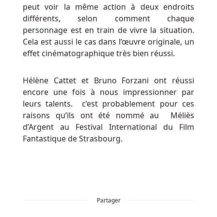
joueurs
peut voir la même action à deux endroits
se
différents, selon comment chaque
concentrant
personnage est en train de vivre la situation.
sur
Cela est aussi le cas dans l’œuvre originale, un
une
effet cinématographique très bien réussi.
machine
en
Hélène Cattet et Bruno Forzani ont réussi
particulier.
encore une fois à nous impressionner par
leurs talents. c’est probablement pour ces
Machines
raisons qu’ils ont été nommé au Méliès
à
d’Argent au Festival International du Film
Sous
Fantastique de Strasbourg.
En
Ligne
Gratuites
En
Direct
De
Partager
Bruxelles