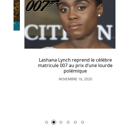
offres
à
tous
les
joueurs.
Aucune
application
Lashana Lynch reprend le célèbre
de
matricule 007 au prix d’une lourde
casino
polémique
en
NOVEMBRE 16, 2020
argent
réel
n
ne
vous
dérange.
Jeu