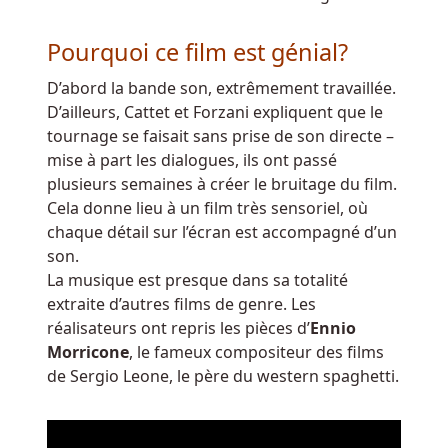
Casino
Belgique
:
Pourquoi ce film est génial?
L'idée
qu'un
D’abord la bande son, extrêmement travaillée.
bonus
D’ailleurs, Cattet et Forzani expliquent que le
sans
tournage se faisait sans prise de son directe –
dépôt
mise à part les dialogues, ils ont passé
ne
plusieurs semaines à créer le bruitage du film.
peut
Cela donne lieu à un film très sensoriel, où
pas
chaque détail sur l’écran est accompagné d’un
rapporter
son.
d'argent
La musique est presque dans sa totalité
réel
extraite d’autres films de genre. Les
à
réalisateurs ont repris les pièces d’
Ennio
un
Morricone
, le fameux compositeur des films
joueur
de Sergio Leone, le père du western spaghetti.
est
dépassée
et