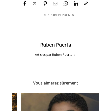
Les
bonus
s'adaptent
PAR
RUBEN PUERTA
à
de
nombreux
budgets,
c'est
Ruben Puerta
pourquoi
Articles par Ruben Puerta
nos
experts
en
revue
de
Vous aimerez sûrement
casino
Amun
Ra
recommandent
ces