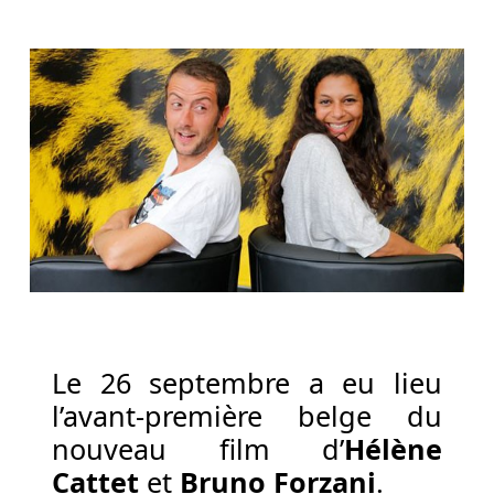
d'un
excellent
casino
en
ligne.
Machines
à
Sous
En
Argent
Réel
Tours
Gratuits
Le 26 septembre a eu lieu
Belgique
l’avant-première belge du
-
nouveau film d’
Hélène
Néanmoins,
il
Cattet
et
Bruno Forzani
.