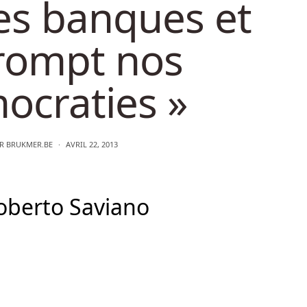
es banques et
rompt nos
ocraties »
AR
BRUKMER.BE
AVRIL 22, 2013
Roberto Saviano