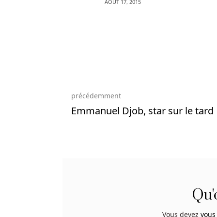
AOÛT 17, 2015
Payant
Au
Belgique
-
Prenez
Bonanza
Bingo,
par
précédemment
exemple,
Emmanuel Djob, star sur le tard
qui
est
un
jeu
à
gain
instantané
Qu'
qui
est
Vous devez
vous