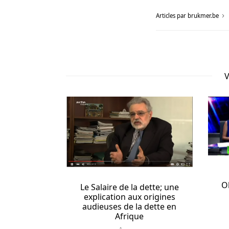
électronique
Articles par brukmer.be
ou
de
toute
autre
base
V
de
données
qui
pourrait
être
compromise
ou
piratée.
O
Le Salaire de la dette; une
Meilleur
i assurait
explication aux origines
a campagne
Casino
audieuses de la dette en
ozy
En
Afrique
2014
Ligne