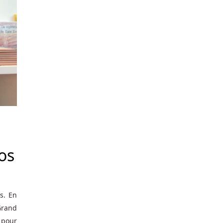
os
s. En
Grand
 pour