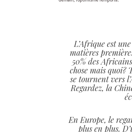
souvent
disponible
en
modes
de
jeu
L’Afrique est une
gratuit
matières premières
et
réel.
50% des Africains
chose mais quoi? 
Casinos
se tournent vers l’
En
Regardez, la Chin
Ligne
Pour
éc
Les
Joueurs
Belges
:
En Europe, le regar
Une
plus en plus. D’
telle