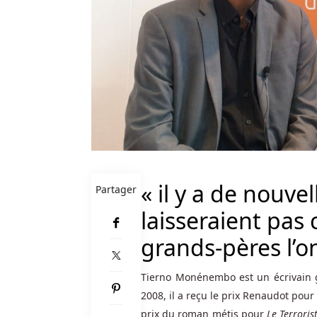
ou
à
tout
ce
qui
concerne
vos
coordonnées
Ukash
–
il
« il y a de nouve
n'y
Partager
a
laisseraient pa
pas
grands-pères l’ont
de
compte
personnel,
Tierno Monénembo est un écrivain gu
de
2008, il a reçu le prix Renaudot pour
portefeuille
prix du roman métis pour
Le Terroris