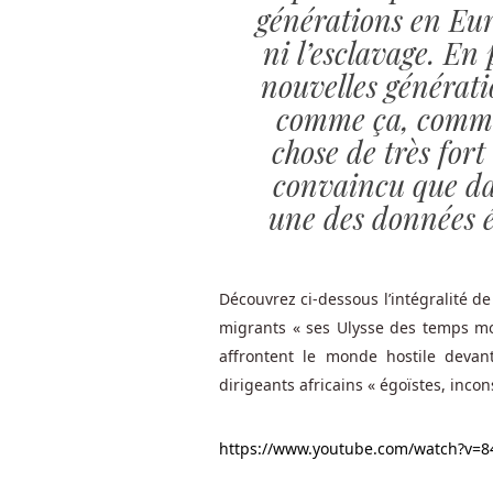
générations en Eur
offre
leur
ni l’esclavage. En 
rappellera
nouvelles génératio
l'appréciation
comme ça, comme 
et
chose de très fort
le
respect
convaincu que dan
que
une des données é
vous
avez
pour
Découvrez ci-dessous l’intégralité d
leur
migrants « ses Ulysse des temps mod
entreprise
et
affrontent le monde hostile devan
leur
dirigeants africains « égoïstes, inco
valeur
en
https://www.youtube.com/watch?v=8
tant
que