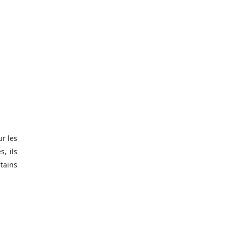
n
r les
, ils
tains