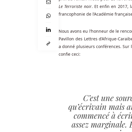
électronique
Le Terroriste noir
. Et enfin en 2017,
ou
francophonie de l’Académie français
de
toute
Nous avons eu l’honneur de le rencontr
autre
base
Pavillon des Lettres d’Afrique-Caraïbe
de
a donné plusieurs conférences. Sur la 
données
confie ceci:
qui
pourrait
être
compromise
ou
piratée.
C’est une sour
qu’écrivain mais a
Meilleur
commencé à écrire
Casino
assez marginale. E
En
Ligne