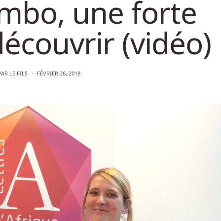
bo, une forte
écouvrir (vidéo)
PAR
LE FILS
FÉVRIER 26, 2018