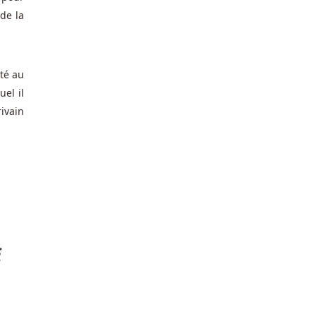
de la
ité au
uel il
rivain
i