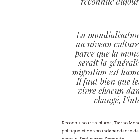
reconnue aujourd
Payant
Au
Belgique
-
La mondialisation 
Prenez
au niveau culturel
Bonanza
Bingo,
parce que la mond
par
serait la général
exemple,
migration est humai
qui
Il faut bien que l
est
un
vivre chacun dans
jeu
changé, l’in
à
gain
instantané
Reconnu pour sa plume, Tierno Mon
qui
politique et de son indépendance de 
est
demain, l’optimisme l’emporte.