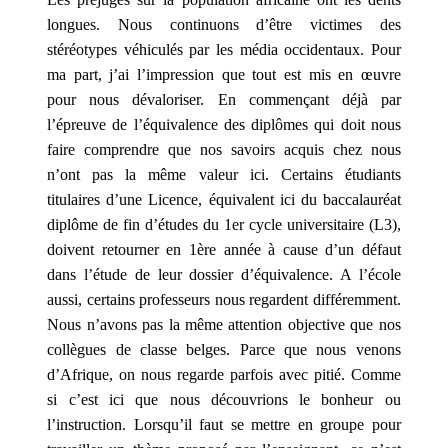
à
longues. Nous continuons d’être victimes des
trois
têtes
stéréotypes véhiculés par les média occidentaux. Pour
connu
ma part, j’ai l’impression que tout est mis en œuvre
sous
pour nous dévaloriser. En commençant déjà par
le
l’épreuve de l’équivalence des diplômes qui doit nous
nom
faire comprendre que nos savoirs acquis chez nous
de
n’ont pas la même valeur ici. Certains étudiants
Cerbère,
titulaires d’une Licence, équivalent ici du baccalauréat
un
diplôme de fin d’études du 1er cycle universitaire (L3),
animal
doivent retourner en 1ère année à cause d’un défaut
qui
dans l’étude de leur dossier d’équivalence. A l’école
appartenait
aussi, certains professeurs nous regardent différemment.
à
Nous n’avons pas la même attention objective que nos
l'Hadès
collègues de classe belges. Parce que nous venons
dans
d’Afrique, on nous regarde parfois avec pitié. Comme
la
si c’est ici que nous découvrions le bonheur ou
mythologie.
l’instruction. Lorsqu’il faut se mettre en groupe pour