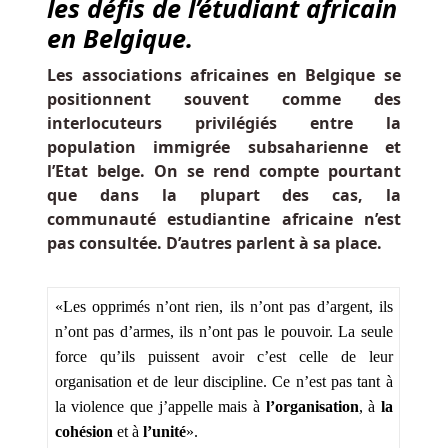
les défis de l’étudiant africain
Le
en Belgique.
montant
des
Les associations africaines en Belgique se
gains
positionnent souvent comme des
que
interlocuteurs privilégiés entre la
vous
population immigrée subsaharienne et
recevez
l’Etat belge. On se rend compte pourtant
pendant
que dans la plupart des cas, la
les
communauté estudiantine africaine n’est
tours
pas consultée. D’autres parlent à sa place.
gratuits
de
Dog
«Les opprimés n’ont rien, ils n’ont pas d’argent, ils
Race
n’ont pas d’armes, ils n’ont pas le pouvoir. La seule
se
force qu’ils puissent avoir c’est celle de leur
multiplie
organisation et de leur discipline. Ce n’est pas tant à
par
la violence que j’appelle mais à
l’organisation
, à
la
le
cohésion
et à
l’unité
».
coefficient