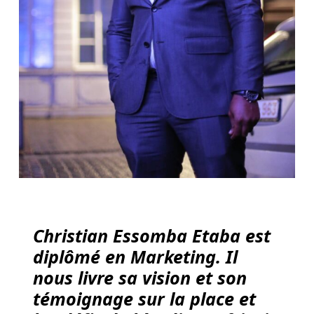
avantages
et
inconvénients
du
site.
Pas
D
Argent
Aujourd
Hui
Bonus
De
Casino
Christian Essomba Etaba est
En
diplômé en Marketing. Il
Ligne
Belgique
nous livre sa vision et son
2025
témoignage sur la place et
-