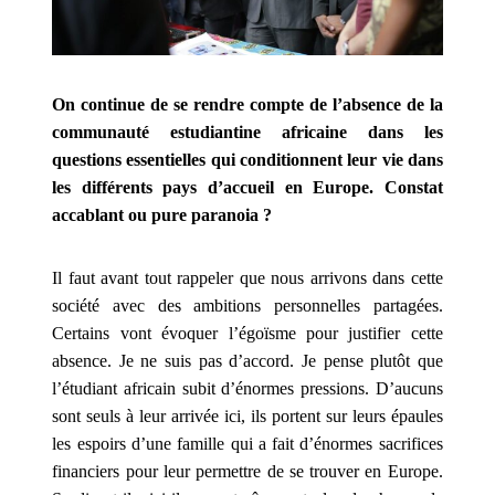
Le
groupe
de
rock,
On continue de se rendre compte de l’absence de la
célèbre
communauté estudiantine africaine dans les
pour
questions essentielles qui conditionnent leur vie dans
sa
peinture
les différents pays d’accueil en Europe. Constat
faciale
accablant ou pure paranoia ?
blanche
et
Il faut avant tout rappeler que nous arrivons dans cette
noire
société avec des ambitions personnelles partagées.
et
Certains vont évoquer l’égoïsme pour justifier cette
ses
absence. Je ne suis pas d’accord. Je pense plutôt que
tenues
l’étudiant africain subit d’énormes pressions. D’aucuns
scandaleuses,
sont seuls à leur arrivée ici, ils portent sur leurs épaules
est
les espoirs d’une famille qui a fait d’énormes sacrifices
devenu
financiers pour leur permettre de se trouver en Europe.
extrêmement