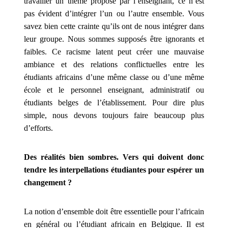
travailler un thème proposé par l’enseignant, ce n’est
Gagnez
pas évident d’intégrer l’un ou l’autre ensemble. Vous
de
savez bien cette crainte qu’ils ont de nous intégrer dans
l'argent
leur groupe. Nous sommes supposés être ignorants et
avec
faibles. Ce racisme latent peut créer une mauvaise
du
ambiance et des relations conflictuelles entre les
étudiants africains d’une même classe ou d’une même
bonus
école et le personnel enseignant, administratif ou
de
étudiants belges de l’établissement. Pour dire plus
casino
simple, nous devons toujours faire beaucoup plus
d’efforts.
Meilleures
Nouvelles
Des réalités bien sombres. Vers qui doivent donc
Offres
tendre les interpellations étudiantes pour espérer un
De
changement ?
Casino
Au
La notion d’ensemble doit être essentielle pour l’africain
Belgique
en général ou l’étudiant africain en Belgique. Il est
Essentiellement,