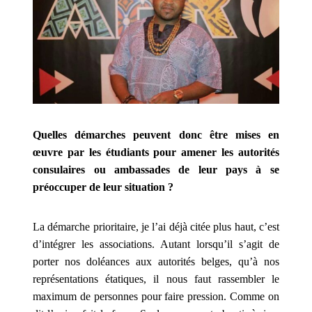
chaque
grand
fournisseur
de
logiciels,
il
est
important
Quelles démarches peuvent donc être mises en
qu'ils
œuvre par les étudiants pour amener les autorités
aient
consulaires ou ambassades de leur pays à se
tous
préoccuper de leur situation ?
de
belles
La démarche prioritaire, je l’ai déjà citée plus haut, c’est
fonctionnalités
d’intégrer les associations. Autant lorsqu’il s’agit de
bonus
porter nos doléances aux autorités belges, qu’à nos
pour
représentations étatiques, il nous faut rassembler le
pouvoir
maximum de personnes pour faire pression. Comme on
se