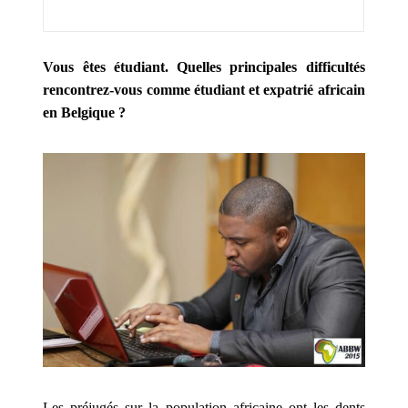
qui
tombe.
Vous êtes étudiant. Quelles principales difficultés
Jeux
rencontrez-vous comme étudiant et expatrié africain
De
en Belgique ?
Casino
Du
Bruxelles
Approuvés
:
Le
premier
d'entre
eux
est
un
chien
de
garde
Les préjugés sur la population africaine ont les dents