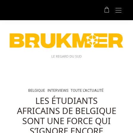
Meilleur
Casino
En
Ligne
Au
Belgique
Meilleurs
Casinos
LE REGARD DU SUD
évalués
De
2025
Belge:
Cette
BELGIQUE
INTERVIEWS
TOUTE L'ACTUALITÉ
page
LES ÉTUDIANTS
regorge
AFRICAINS DE BELGIQUE
d’informations
au
SONT UNE FORCE QUI
sujet
S’IGNORE ENCORE
de