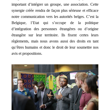
vous
important d’intégrer un groupe, une association. Cette
pariez
synergie créée rendra de façon plus sérieuse et efficace
pour
notre communication vers les autorités belges. C’est la
gagner
Belgique, l’Etat qui s’occupe de la politique
de
d’intégration des personnes étrangères ou d’origine
l'argent
étrangère sur leur territoire. Ils fixent certes leurs
pour
règlements, mais nous avons aussi des droits en tant
le
qu’êtres humains et donc le droit de leur soumettre nos
poids
avis et propositions.
perdu
dans
un
délai
imparti.
Belgique
Casinos
Gratuits