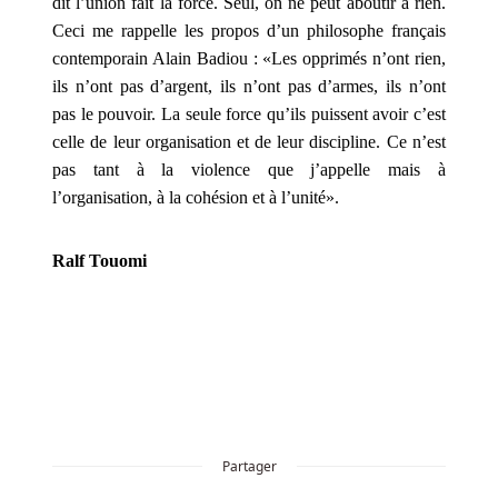
démarquer
dit l’union fait la force. Seul, on ne peut aboutir à rien.
de
Ceci me rappelle les propos d’un philosophe français
la
contemporain Alain Badiou : «Les opprimés n’ont rien,
foule.
ils n’ont pas d’argent, ils n’ont pas d’armes, ils n’ont
pas le pouvoir. La seule force qu’ils puissent avoir c’est
Bonus
celle de leur organisation et de leur discipline. Ce n’est
pas tant à la violence que j’appelle mais à
de
l’organisation, à la cohésion et à l’unité».
casino
britannique
Ralf Touomi
2024
Nouveau
Casino
Belgique
Bonus
Sans
Depot
Partager
Vous