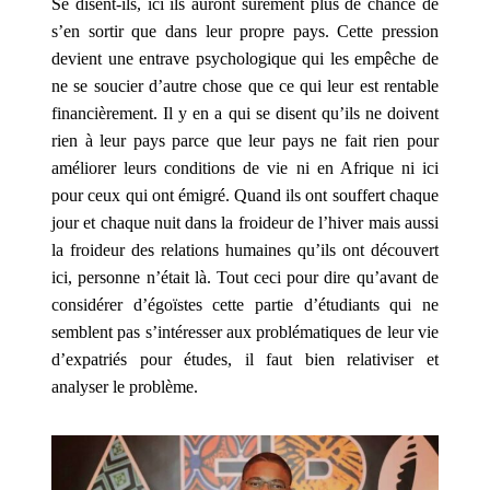
Se disent-ils, ici ils auront sûrement plus de chance de
populaire
s’en sortir que dans leur propre pays. Cette pression
dans
devient une entrave psychologique qui les empêche de
les
ne se soucier d’autre chose que ce qui leur est rentable
années
financièrement. Il y en a qui se disent qu’ils ne doivent
1970.
rien à leur pays parce que leur pays ne fait rien pour
Avec
améliorer leurs conditions de vie ni en Afrique ni ici
autant
pour ceux qui ont émigré. Quand ils ont souffert chaque
de
jour et chaque nuit dans la froideur de l’hiver mais aussi
jeux
la froideur des relations humaines qu’ils ont découvert
de
ici, personne n’était là. Tout ceci pour dire qu’avant de
machines
considérer d’égoïstes cette partie d’étudiants qui ne
à
semblent pas s’intéresser aux problématiques de leur vie
sous
d’expatriés pour études, il faut bien relativiser et
sur
analyser le problème.
le
thème
égyptien
de