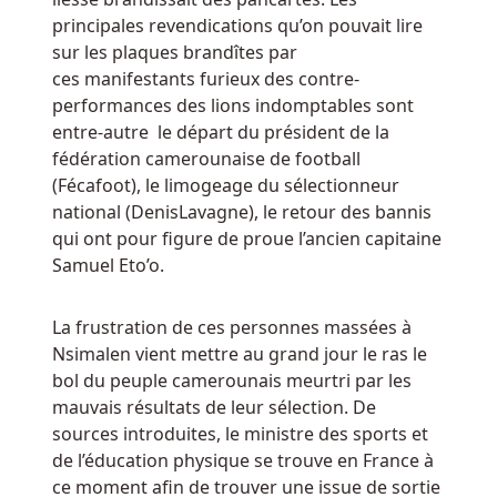
dire
principales revendications qu’on pouvait lire
quelque
sur les plaques brandîtes par
chose
ces manifestants furieux des contre-
de
performances des lions indomptables sont
plus
entre-autre le départ du président de la
sur
fédération camerounaise de football
la
(Fécafoot), le limogeage du sélectionneur
dernière
national (DenisLavagne), le retour des bannis
stratégie
qui ont pour figure de proue l’ancien capitaine
de
Samuel Eto’o.
loterie
-
La frustration de ces personnes massées à
La
Nsimalen vient mettre au grand jour le ras le
Martingale.
bol du peuple camerounais meurtri par les
mauvais résultats de leur sélection. De
Liste
sources introduites, le ministre des sports et
des
de l’éducation physique se trouve en France à
casinos
ce moment afin de trouver une issue de sortie