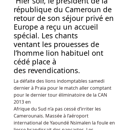
Hier soir, le président de la
chaque
république du Cameroun de
joueur
plaçant
retour de son séjour privé en
un
Europe a reçu un accueil
pari
spécial. Les chants
et
ventant les prouesses de
recevant
ses
l’homme lion habituel ont
cartes
cédé place à
fermées.
des revendications.
Sites
La défaite des lions indomptables samedi
De
dernier à Praia pour le match aller comptant
Casino
pour le dernier tour éliminatoire de la CAN
2025
2013 en
Belgique
:
Afrique du Sud n’a pas cessé d’irriter les
Nous
Camerounais. Massée à l’aéroport
aimerions
international de Yaoundé Nsimalen la foule en
également
liesse brandissait des pancartes. Les