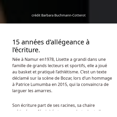
un
délai
d'un
crédit Barbara Buchmann-Cotterot
mois.
D'autre
part,
15 années d’allégeance à
nous
l’écriture.
vous
conseillons
Née à Namur en1978, Lisette a grandi dans une
de
famille de grands lecteurs et sportifs, elle a joué
changer
au basket et pratiqué l’athlétisme. C’est un texte
votre
déclamé sur la scène de Bozar, lors d’un hommage
mot
à Patrice Lumumba en 2015, qui la convaincra de
de
larguer les amarres.
passe
de
Son écriture part de ses racines, sa chaire
temps
métissée, sa féminité et ses combats dont elle
en