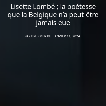
Lisette Lombé ; la poétesse
éviter
beaucoup
que la Belgique n’a peut-être
d'essais
jamais eue
et
d'erreurs,
nous
PAR
BRUKMER.BE
JANVIER 11, 2024
avons
sélectionné
les
meilleurs
opérateurs
du
marché
pour
votre
bénéfice.
Nouveau