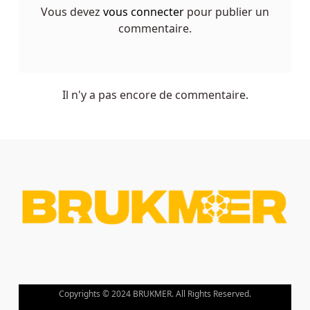
Vous devez
vous connecter
pour publier un
vrais
commentaire.
prix.
Meilleure
façon
Il n'y a pas encore de commentaire.
de
gagner
sur
les
craps
Tropezia
Palace
Casino
Bonus
Sans
Copyrights © 2024 BRUKMER. All Rights Reserved.