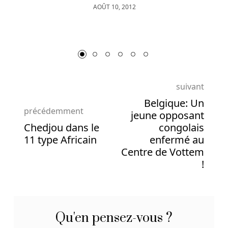
des
AOÛT 10, 2012
événements
bien
connus,
le
casino
fait
suivant
plaisir
Belgique: Un
à
précédemment
jeune opposant
ses
Chedjou dans le
congolais
utilisateurs
11 type Africain
enfermé au
avec
Centre de Vottem
des
!
tournois
spéciaux
du
concours
avec
Qu'en pensez-vous ?
de