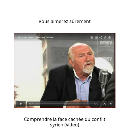
avoir
une
chance
Vous aimerez sûrement
de
réussir.
Réputation
D
Un
Casino
En
Ligne
Au
Belgique
:
En
prévision
des
vacances
Comprendre la face cachée du conflit
syrien (video)
ou