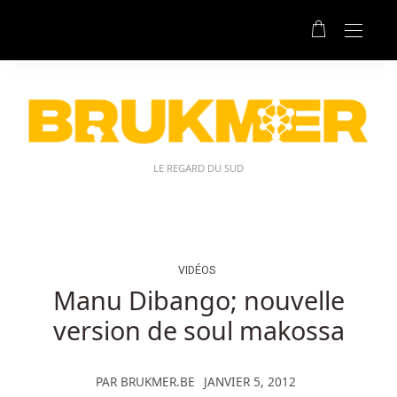
Jeux
Gratuits
Du
Casino
De
Bruges:
Les
étoiles
LE REGARD DU SUD
s'alignent
à
nouveau.
Options
VIDÉOS
Bancaires
Manu Dibango; nouvelle
Des
version de soul makossa
Casinos
Belges
En
PAR
BRUKMER.BE
JANVIER 5, 2012
Argent