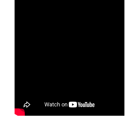
pas
de
bonus
de
machines
à
sous
dépositaire
Pas
De
Dépôt
Pas
De
Pari
Codes
Bonus