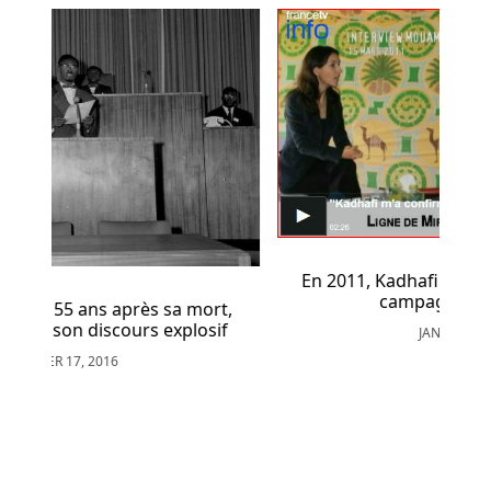
prix
wild
de
l'histoire
de
la
mythologie
des
casinos
en
ligne
En 2011, Kadhafi assurait avoir financé la
américains.
campagne de Sarkozy
t,
if
JANVIER 30, 2014
Avis
Sur
Les
Machines
à
Sous