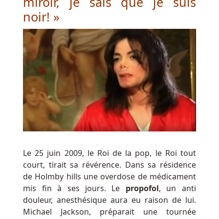
miroir, je sais que je suis
Le
RTP
noir! »
de
Buffalo
Rising
Megaways
est
supérieur
à
la
moyenne
de
96,5%,
Le 25 juin 2009, le Roi de la pop, le Roi tout
ce
court, tirait sa révérence. Dans sa résidence
qui
de Holmby hills une overdose de médicament
monte
mis fin à ses jours. Le
propofol
, un anti
à
douleur, anesthésique aura eu raison de lui.
un
Michael Jackson, préparait une tournée
impressionnant