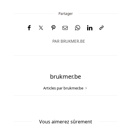
De
Casino
Partager
En
Ligne
Belgique
Joueurs
PAR
BRUKMER.BE
Sun
wild,
comme
notre
machine
brukmer.be
l'a
Articles par brukmer.be
déjà
mentionné,
décerne
le
plus
Vous aimerez sûrement
grand