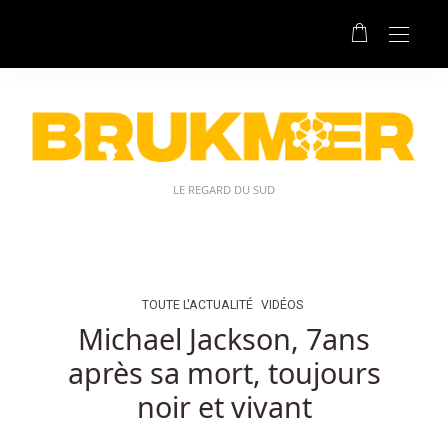
Puis
Je
Jouer
à
La
Roulette
En
Ligne
LE REGARD DU SUD
Pour
De
L
Argent
Belgique:
TOUTE L'ACTUALITÉ
VIDÉOS
Si
Michael Jackson, 7ans
vous
après sa mort, toujours
choisissez
cette
noir et vivant
dernière
option,