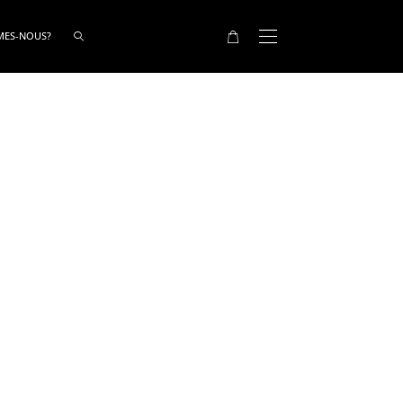
MES-NOUS?