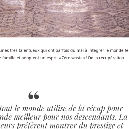
eunes très talentueux qui ont parfois du mal à intégrer le monde f
 famille et adoptent un esprit « Zéro waste » ! De la récupération
tout le monde utilise de la récup pour
nde meilleur pour nos descendants. La
teurs préfèrent montrer du prestige et