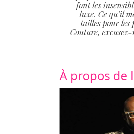
Faut
font les insensibl
Il
luxe. Ce qu’il m
Avoir
tailles pour les
Pour
Couture, excusez-m
Entrer
Dans
Un
Casino
En
Bruxelles
À propos de 
Même
si
vous
n'êtes
intéressé
que
par
l'un
d'eux