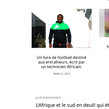
Blackjack
Belgique
En
Ligne
es
C'est
bien
beau
de
Nafiss
discuter
posit
de
Un livre de football destiné
points,
aux entraîneurs, écrit par
de
un technicien Africain.
prix
MARS 6, 2016
en
argent
et
de
précédemment
billets
L’Afrique et le sud en deuil! qui ét
de