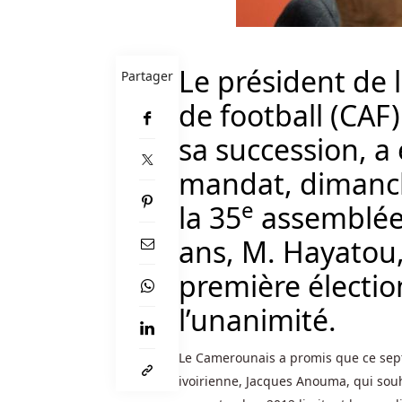
six
chiffres
pour
vous
Le président de 
Partager
connecter
de football (CAF
et
autoriser
sa succession, a
les
mandat, dimanch
transactions.
e
la 35
assemblée 
Red
Dog
ans, M. Hayatou,
Casino
première électio
Avis
En
l’unanimité.
Ligne
:
Parcourez
Le Camerounais a promis que ce septi
un
ivoirienne, Jacques Anouma, qui souh
aperçu