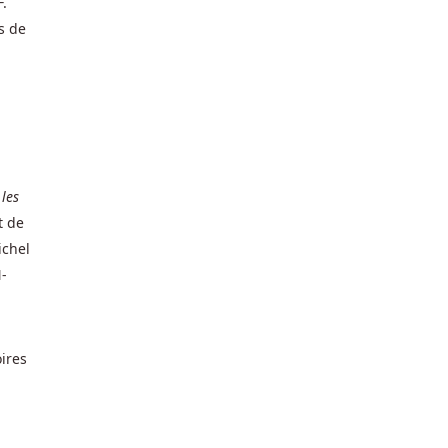
F.
s de
 les
t de
ichel
N-
ires