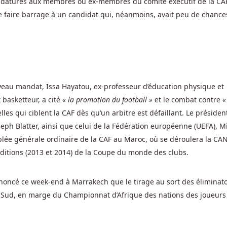
didatures aux membres ou ex-membres du comité exécutif de la CA
 faire barrage à un candidat qui, néanmoins, avait peu de chance
veau mandat, Issa Hayatou, ex-professeur d’éducation physique et
 basketteur, a cité
« la promotion du football »
et le combat contre
«
les qui ciblent la CAF dès qu’un arbitre est défaillant. Le présiden
Joseph Blatter, ainsi que celui de la Fédération européenne (UEFA), M
ée générale ordinaire de la CAF au Maroc, où se déroulera la CA
ditions (2013 et 2014) de la Coupe du monde des clubs.
noncé ce week-end à Marrakech que le tirage au sort des éliminato
u Sud, en marge du Championnat d’Afrique des nations des joueurs