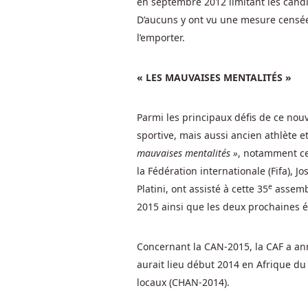
en septembre 2012 limitant les can
des
D’aucuns y ont vu une mesure censée
méthodes
l’emporter.
de
paiement
prises
« LES MAUVAISES MENTALITÉS »
en
charge
Parmi les principaux défis de ce nou
par
sportive, mais aussi ancien athlète et
5Gringos
mauvaises mentalités »
, notamment cel
Casino,
la Fédération internationale (Fifa), 
ainsi
e
Platini, ont assisté à cette 35
assembl
que
les
2015 ainsi que les deux prochaines é
limites
et
Concernant la CAN-2015, la CAF a an
frais
aurait lieu début 2014 en Afrique d
associés
locaux (CHAN-2014).
aux
transactions