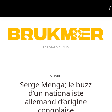
Aucun
Dépôt
Belgique
Codes
De
Casino:
Le
but
LE REGARD DU SUD
des
As
chanceux
est
de
MONDE
recevoir
Serge Menga; le buzz
au
d’un nationaliste
moins
un
allemand d’origine
as
congolaise
combinant