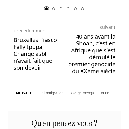
la
maison,
gardez
à
suivant
l'esprit
précédemment
qu'il
40 ans avant la
Bruxelles: fiasco
existe
Shoah, c’est en
Fally Ipupa;
différents
Afrique que s’est
Change asbl
styles
déroulé le
n’avait fait que
de
premier génocide
son devoir
jeu.
du XXème siècle
Est
Il
immigration
serge menga
une
MOTS-CLÉ
Légal
De
Jouer
à
Qu'en pensez-vous ?
La