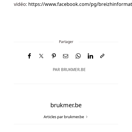
termes
vidéo:
https://www.facebook.com/pg/breizhinformat
et
conditions
du
package
de
Partager
dépôt
CobraSpins
Casino
sont
PAR
BRUKMER.BE
principalement
transparents.
Bingo
de
brukmer.be
casino
Articles par brukmer.be
21