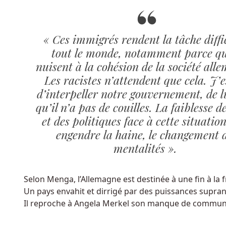
et
de
bonus
« Ces immigrés rendent la tâche diffic
pour
tout le monde, notamment parce qu
tous
nuisent à la cohésion de la société all
les
Les racistes n’attendent que cela. J’e
joueurs
qui
d’interpeller notre gouvernement, de l
créent
qu’il n’a pas de couilles. La faiblesse de
un
et des politiques face à cette situation
compte
engendre la haine, le changement 
et
mentalités ».
jouent
en
ligne.
Selon Menga, l’Allemagne est destinée à une fin à la f
Un pays envahit et dirrigé par des puissances supran
Roulette
Il reproche à Angela Merkel son manque de communi
En
Ligne