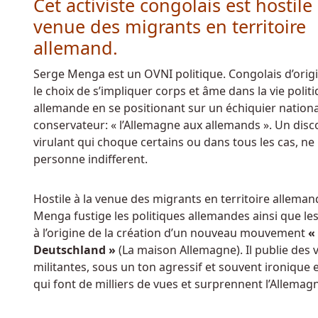
Cet activiste congolais est hostile 
Sous
Belgique
venue des migrants en territoire
-
allemand.
Tout
comme
Serge Menga est un OVNI politique. Congolais d’origine
les
le choix de s’impliquer corps et âme dans la vie polit
autres
allemande en se positionant sur un échiquier nationa
casinos
conservateur: « l’Allemagne aux allemands ». Un disc
en
virulant qui choque certains ou dans tous les cas, ne 
ligne,
personne indifferent.
Multi
Lotto
Hostile à la venue des migrants en territoire alleman
propose
Menga fustige les politiques allemandes ainsi que les 
également
à l’origine de la création d’un nouveau mouvement
«
un
Deutschland »
(La maison Allemagne). Il publie des 
ensemble
militantes, sous un ton agressif et souvent ironique
prometteur
qui font de milliers de vues et surprennent l’Allemagn
de
promotions