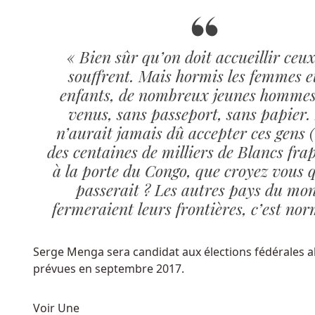
Jouer
En
Argent
« Bien sûr qu’on doit accueillir ceu
Réel
souffrent. Mais hormis les femmes et
Au
enfants, de nombreux jeunes hommes
Belgique
:
venus, sans passeport, sans papier. 
Y
n’aurait jamais dû accepter ces gens 
compris
des centaines de milliers de Blancs fra
les
faits
à la porte du Congo, que croyez vous q
les
passerait ? Les autres pays du mo
plus
fermeraient leurs frontières, c’est no
importants,
nous
avons
Serge Menga sera candidat aux élections fédérales 
déterminé
prévues en septembre 2017.
que
les
Voir Une