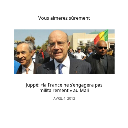
Casino
Avis
Vous aimerez sûrement
En
Ligne
Alors
que
le
blackjack
marque
la
première
place
Juppé: «la France ne s’engagera pas
en
militairement » au Mali
ce
AVRIL 4, 2012
qui
concerne
l'avantage
de