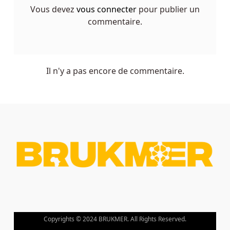
Roulette
Vous devez
vous connecter
pour publier un
En
commentaire.
Ligne
Dans
Le
Quora
Il n'y a pas encore de commentaire.
Belgique
Green
Casino,
basé
à
Malte,
offre
sur
le
premier
dépôt
avec
Copyrights © 2024 BRUKMER. All Rights Reserved.
un