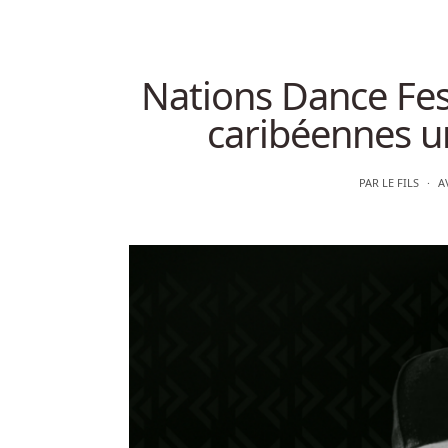
Nations Dance Fest
caribéennes ur
PAR
LE FILS
A