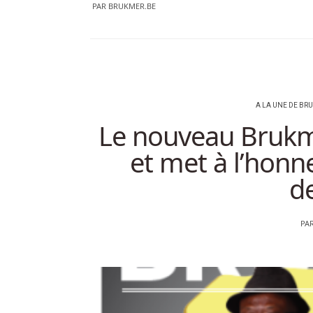
PAR
BRUKMER.BE
A LA UNE DE B
Le nouveau Brukm
et met à l’honne
d
PA