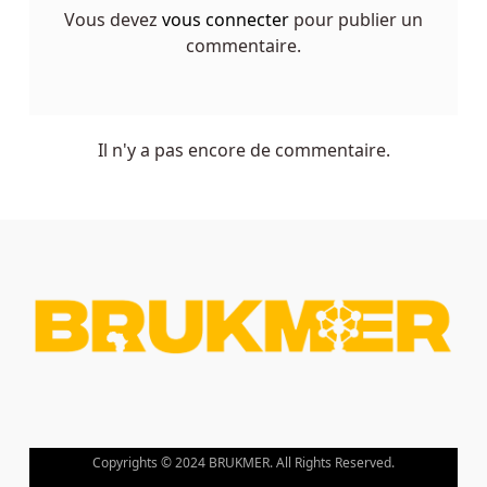
machines
Vous devez
vous connecter
pour publier un
à
commentaire.
sous
de
paiement
Il n'y a pas encore de commentaire.
à
mohegan
sun
Site
De
Jeux
D
Argent
Belgique
En
Copyrights © 2024 BRUKMER. All Rights Reserved.
Ligne