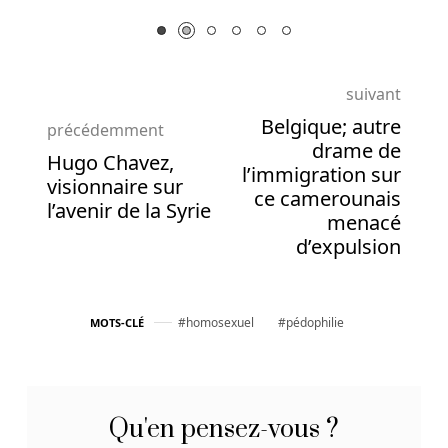
Jouer
Dans
Les
Nouveaux
suivant
Casinos
Belgique; autre
précédemment
Belges
:
drame de
Hugo Chavez,
Jouer
l’immigration sur
visionnaire sur
gratuitement
ce camerounais
l’avenir de la Syrie
sera
menacé
plus
d’expulsion
qu'utile
pour
vous
homosexuel
pédophilie
MOTS-CLÉ
aider
à
démarrer.
Qu'en pensez-vous ?
Meilleures