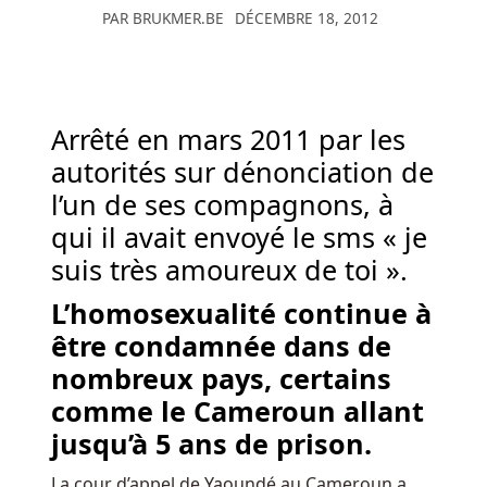
PAR
BRUKMER.BE
DÉCEMBRE 18, 2012
pour
voir
à
quel
point
Arrêté en mars 2011 par les
ces
autorités sur dénonciation de
créatures
l’un de ses compagnons, à
magiques
qui il avait envoyé le sms « je
sont
merveilleuses.
suis très amoureux de toi ».
L’homosexualité continue à
Jouer
Aux
être condamnée dans de
Machines
nombreux pays, certains
à
comme le Cameroun allant
Sous
jusqu’à 5 ans de prison.
Gratuites
Belgique
La cour d’appel de Yaoundé au Cameroun a