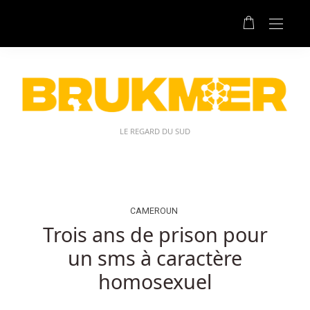
Meilleures
Machines
à
Sous
En
Argent
Réel
Au
LE REGARD DU SUD
Belgique:
Trouvez
un
peu
de
CAMEROUN
courage
Trois ans de prison pour
pour
un sms à caractère
entrer
dans
homosexuel
cet
endroit