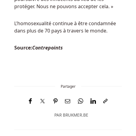
à
protéger. Nous ne pouvons accepter cela. »
sous
casino
L’homosexualité continue à être condamnée
dans plus de 70 pays à travers le monde.
Belgique
Casino
Source:
Contrepoints
Mobile
Sans
Depot
Mais
il
Partager
y
a
un
jackpot
PAR
BRUKMER.BE
de
2024x
pari