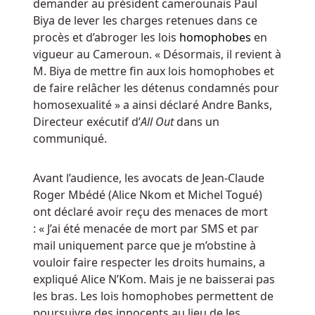
demander au président camerounais Paul
comme
Biya de lever les charges retenues dans ce
une
procès et d’abroger les lois
homophobes
en
étagère
vigueur au Cameroun. « Désormais, il revient à
pleine
M. Biya de mettre fin aux lois homophobes et
d'ampoules
de faire relâcher les détenus condamnés pour
avec
homosexualité » a ainsi déclaré Andre Banks,
différents
Directeur exécutif d’
All Out
dans un
ingrédients
communiqué.
de
potion
Avant l’audience, les avocats de Jean-Claude
à
Roger Mbédé (Alice Nkom et Michel Togué)
l'intérieur.
ont déclaré avoir reçu des menaces de mort
: « J’ai été menacée de mort par SMS et par
Application
mail uniquement parce que je m’obstine à
gratuite
vouloir faire respecter les droits humains, a
de
expliqué Alice N’Kom. Mais je ne baisserai pas
les bras. Les lois homophobes permettent de
machines
poursuivre des innocents au lieu de les