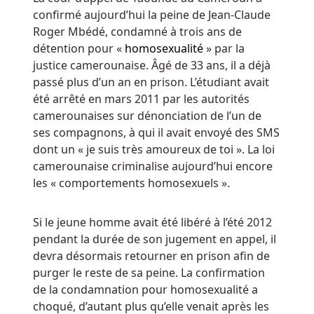
-
confirmé aujourd’hui la peine de Jean-Claude
Vous
Roger Mbédé, condamné à trois ans de
pouvez
détention pour «
homosexualité
» par la
ensuite
justice camerounaise. Âgé de 33 ans, il a déjà
l'utiliser
passé plus d’un an en prison. L’étudiant avait
pour
été arrêté en mars 2011 par les autorités
entrer
camerounaises sur dénonciation de l’un de
dans
ses compagnons, à qui il avait envoyé des SMS
tous
dont un « je suis très amoureux de toi ». La loi
les
camerounaise criminalise aujourd’hui encore
jeux
les « comportements homosexuels ».
super
jackpot
qui
Si le jeune homme avait été libéré à l’été 2012
ont
pendant la durée de son jugement en appel, il
moins
devra désormais retourner en prison afin de
de
purger le reste de sa peine. La confirmation
joueurs,
de la condamnation pour homosexualité a
vous
choqué, d’autant plus qu’elle venait après les