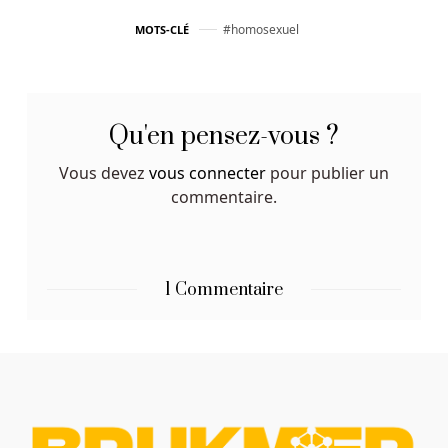
d'autres
Français
homosexuel
MOTS-CLÉ
ultérieurs,
deux
frères
François
Qu'en pensez-vous ?
et
Louis
Vous devez
vous connecter
pour publier un
Blanc
commentaire.
qui
ont
décidé
qu'un
1 Commentaire
zéro
serait
un
bon
ajout
à