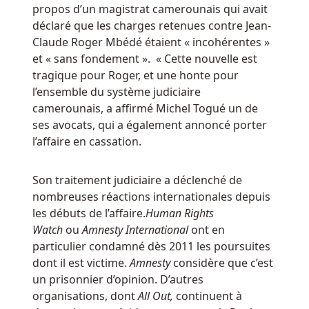
donnant
propos d’un magistrat camerounais qui avait
une
déclaré que les charges retenues contre Jean-
meilleure
Claude Roger Mbédé étaient « incohérentes »
chance
et « sans fondement ». « Cette nouvelle est
de
tragique pour Roger, et une honte pour
gagner.
l’ensemble du système judiciaire
camerounais, a affirmé Michel Togué un de
Lois
ses avocats, qui a également annoncé porter
Sur
l’affaire en cassation.
Les
Casinos
Son traitement judiciaire a déclenché de
Au
nombreuses réactions internationales depuis
Belgique
:
les débuts de l’affaire.
Human Rights
Le
Watch
ou
Amnesty International
ont en
terrain
particulier condamné dès 2011 les poursuites
de
dont il est victime.
Amnesty
considère que c’est
jeu
un prisonnier d’opinion. D’autres
est
organisations, dont
All Out,
continuent à
conçu