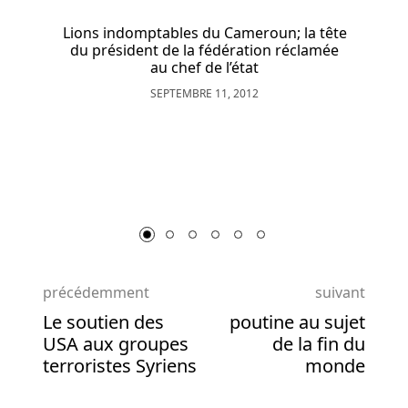
à
Lions indomptables du Cameroun; la tête
Bruges
du président de la fédération réclamée
Alors
au chef de l’état
que
SEPTEMBRE 11, 2012
la
roue
finie
sur
laquelle
nous
voyons
et
jouons
précédemment
suivant
aujourd'hui
Le soutien des
poutine au sujet
doit
USA aux groupes
de la fin du
beaucoup
terroristes Syriens
monde
aux
conceptions