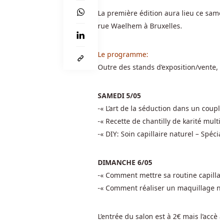
est
La première édition aura lieu ce sam
également
rue Waelhem à Bruxelles.
très
amusante
à
Le programme:
jouer,
Outre des stands d’exposition/vente,
ne
cherchez
SAMEDI 5/05
pas
-« L’art de la séduction dans un cou
plus
-« Recette de chantilly de karité mul
loin
-« DIY: Soin capillaire naturel – Spéc
que
Secrets
of
DIMANCHE 6/05
Christmas.
-« Comment mettre sa routine capilla
-« Comment réaliser un maquillage nu
Meilleur
Bonus
L’entrée du salon est à 2€ mais l’accè 
De