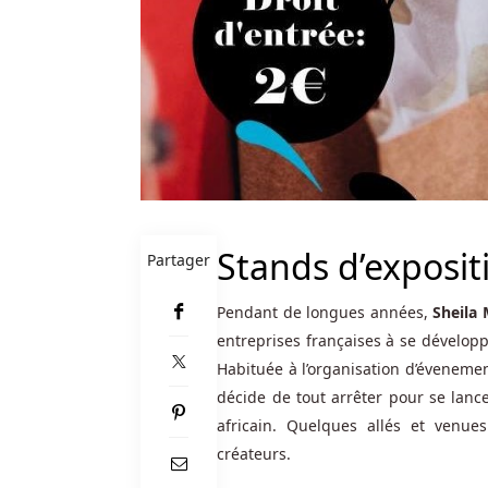
recherchez
une
machine
à
sous
sur
le
thème
des
Fêtes
Stands d’exposit
Partager
qui
offre
Pendant de longues années,
Sheila
de
entreprises françaises à se dévelop
nombreuses
Habituée à l’organisation d’évenement
façons
de
décide de tout arrêter pour se lanc
gagner
africain. Quelques allés et venu
et
créateurs.
qui