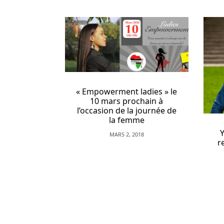
téléphone.
Aucun
dépôt
de
casinos
nt ladies » le
requis
 prochain à
de la journée de
 femme
Casinos
YEYI; la marque afro qui
 2, 2018
De
renaît le mâle à travers le
wax léché
Jeu
De
FÉVRIER 10, 2017
Bruges
Belgique
Après
avoir