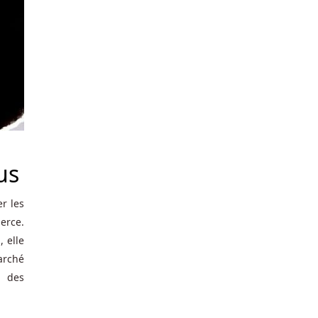
us
er les
erce.
, elle
arché
g des