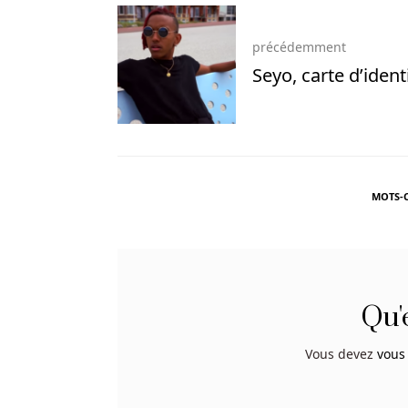
effectué
un
dépôt
précédemment
–
Seyo, carte d’ident
et
réclamé
un
excellent
bonus
de
MOTS-C
bienvenue
–
vous
devriez
alors
Qu'
placer
des
Vous devez
vous
paris
à