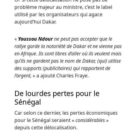
chaque
problème majeur au ministre, c’est le label
tour
utilisé par les organisateurs qui agace
n'atteint
aujourd’hui Dakar.
pas
ce
«
Youssou Ndour
ne peut pas accepter que le
niveau,
rallye garde la notoriété de Dakar et ne vienne pas
mais
en Afrique. Ils sont libres d’aller où ils veulent mais
c'est
qu’ils ne gardent pas le nom de Dakar, (qui) utilise
amusant
des supports (publicitaires) qui rapportent de
à
l’argent,
» a ajouté Charles Fraye.
jouer
quand
De lourdes pertes pour le
même.
Sénégal
Paies
Car selon ce dernier, les pertes économiques
de
pour le Sénégal seraient «
considérables
»
depuis cette délocalisation.
roulette