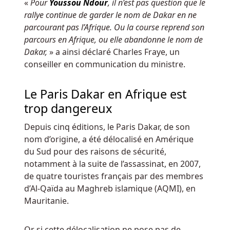
«
Pour
Youssou Ndour
, il n’est pas question que le
casino
rallye continue de garder le nom de Dakar en ne
prend
parcourant pas l’Afrique. Ou la course reprend son
deux
parcours en Afrique, ou elle abandonne le nom de
fois
Dakar,
» a ainsi déclaré Charles Fraye, un
plus
conseiller en communication du ministre.
d'argent.
Le Paris Dakar en Afrique est
Bob
Casino
trop dangereux
Bonus
Depuis cinq éditions, le Paris Dakar, de son
Sans
nom d’origine, a été délocalisé en Amérique
Dépôt
:
du Sud pour des raisons de sécurité,
La
notamment à la suite de l’assassinat, en 2007,
mise
de quatre touristes français par des membres
que
d’Al-Qaïda au Maghreb islamique (AQMI), en
vous
Mauritanie.
pouvez
mettre
sur
Or si cette délocalisation ne pose pas de