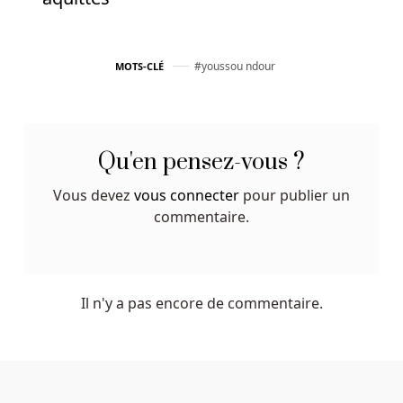
à
aimer.
youssou ndour
MOTS-CLÉ
Application
De
Machine
à
Qu'en pensez-vous ?
Sous
Originale
Vous devez
vous connecter
pour publier un
Du
commentaire.
Belgique
Il
existe
une
Il n'y a pas encore de commentaire.
fonction
de
lecture
automatique
qui