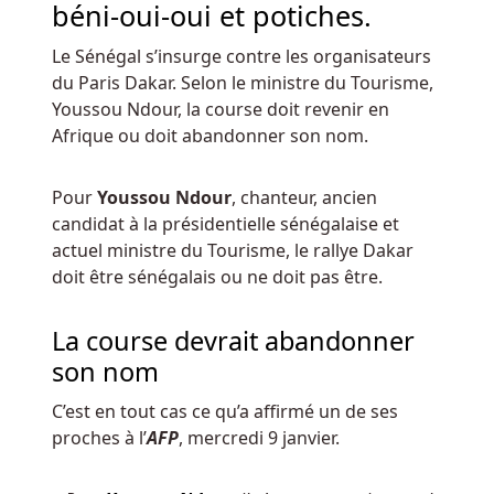
qui
béni-oui-oui et potiches.
fait
Le Sénégal s’insurge contre les organisateurs
toute
du Paris Dakar. Selon le ministre du Tourisme,
la
Youssou Ndour, la course doit revenir en
différence
Afrique ou doit abandonner son nom.
et
crée
un
Pour
Youssou Ndour
, chanteur, ancien
avantage
candidat à la présidentielle sénégalaise et
de
actuel ministre du Tourisme, le rallye Dakar
la
doit être sénégalais ou ne doit pas être.
maison,
et
La course devrait abandonner
deux
son nom
d'entre
eux
C’est en tout cas ce qu’a affirmé un de ses
signifient
proches à l’
AFP
, mercredi 9 janvier.
que
le