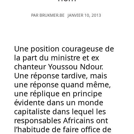
Casinos
D
PAR
BRUKMER.BE
JANVIER 10, 2013
Argent
Gratuits
Sans
Dépôt
Une position courageuse de
Au
la part du ministre et ex
Belgique
-
chanteur Youssou Ndour.
Le
Une réponse tardive, mais
zéro
une réponse quand même,
est
une réplique en principe
le
seul
évidente dans un monde
chiffre
capitaliste dans lequel les
sur
responsables Africains ont
la
l’habitude de faire office de
roue