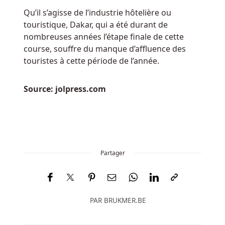
européennes
Qu’il s’agisse de l’industrie hôtelière ou
touristique, Dakar, qui a été durant de
Casino
nombreuses années l’étape finale de cette
En
course, souffre du manque d’affluence des
Ligne
touristes à cette période de l’année.
Avis
En
Source: jolpress.com
Ligne
Tours
Gratuits
Belgique
2025
Jalapeno
Partager
Racers
est
un
jeu
PAR
BRUKMER.BE
amusant
avec