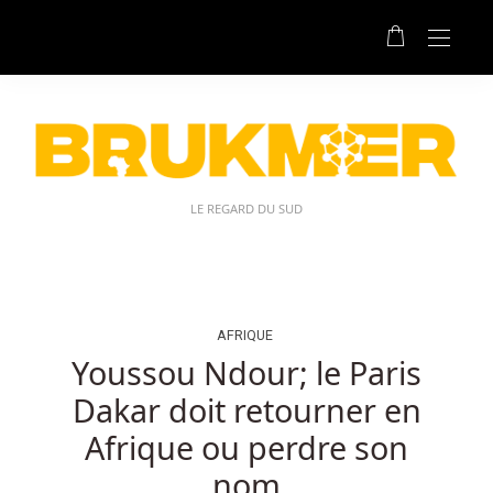
Code
Promotionnel
Machines
à
Sous
Belgique:
Le
Bonus
LE REGARD DU SUD
ne
peut
pas
être
utilisé
AFRIQUE
pour
Youssou Ndour; le Paris
placer
Dakar doit retourner en
des
paris
Afrique ou perdre son
système.
nom