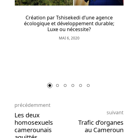
du
jeu
de
Création par Tshisekedi d’une agence
écologique et développement durable;
base
Luxe ou nécessite?
et
un
MAI 6, 2020
tour
de
Jacob 
bonus
difficile
à
frapper
en
font
une
précédemment
machine
suivant
Les deux
à
homosexuels
Trafic d’organes
sous
camerounais
au Cameroun
difficile
aquittés