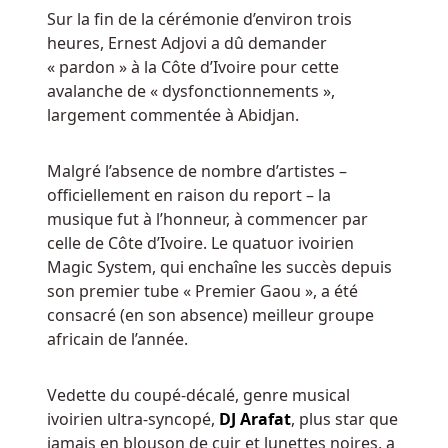
téléphone.
Sur la fin de la cérémonie d’environ trois
heures, Ernest Adjovi a dû demander
Aucun
« pardon » à la Côte d’Ivoire pour cette
dépôt
avalanche de « dysfonctionnements »,
de
largement commentée à Abidjan.
casinos
requis
Malgré l’absence de nombre d’artistes –
officiellement en raison du report – la
musique fut à l’honneur, à commencer par
Casinos
celle de Côte d’Ivoire. Le quatuor ivoirien
De
Magic System, qui enchaîne les succès depuis
Jeu
son premier tube « Premier Gaou », a été
De
consacré (en son absence) meilleur groupe
Bruges
africain de l’année.
Belgique
Après
Vedette du coupé-décalé, genre musical
avoir
ivoirien ultra-syncopé,
DJ Arafat
, plus star que
effectué
jamais en blouson de cuir et lunettes noires, a