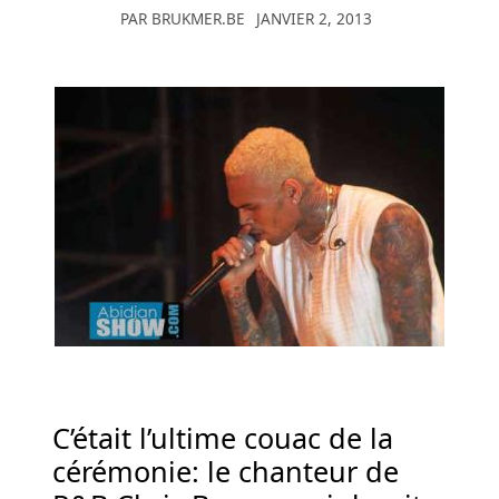
PAR
BRUKMER.BE
JANVIER 2, 2013
Joy
peut
fournir
de
nombreux
titres
que
vous
apprécierez.
Meilleurs
Casinos
Gratuits
Au
Belgique
-
C’était l’ultime couac de la
Si
cérémonie: le chanteur de
vous