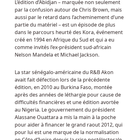
L’édition d’Abidjan – marquée non seulement
Sans
par la confusion autour de Chris Brown, mais
Depot
aussi par le retard dans l’acheminement d’une
Le
partie du matériel – est un épisode de plus
décor
dans le parcours heurté des Kora, événement
du
créé en 1994 en Afrique du Sud et qui a eu
jeu
comme invités l’ex-président sud-africain
est
Nelson Mandela et Michael Jackson.
une
jungle
La star sénégalo-américaine du R&B Akon
dense
avait fait défection lors de la précédente
à
édition, en 2010 au Burkina Faso, montée
travers
après des années de léthargie pour cause de
laquelle
difficultés financières et une édition avortée
des
au Nigeria. Le gouvernement du président
explorateurs
Alassane Ouattara a mis la main à la poche
intrépides
pour aider à financer le grand raout 2012, qui
partent
pour lui est une marque de la normalisation
à
en Côte d’Ivoire depuis la crise postélectorale