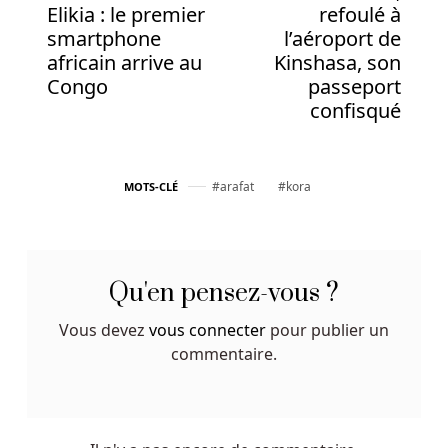
disponibles
Elikia : le premier
refoulé à
sont
smartphone
l’aéroport de
déterminées
africain arrive au
Kinshasa, son
par
Congo
passeport
l'émetteur
confisqué
et
certaines
peuvent
arafat
kora
MOTS-CLÉ
ne
pas
se
limiter
Qu'en pensez-vous ?
à
des
Vous devez
vous connecter
pour publier un
montants
commentaire.
rechargeables,
mais
peuvent
avoir