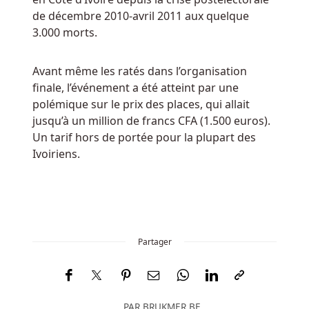
la
de décembre 2010-avril 2011 aux quelque
recherche
3.000 morts.
des
idoles
dorées,
Avant même les ratés dans l’organisation
se
finale, l’événement a été atteint par une
retrouvant
polémique sur le prix des places, qui allait
parfois
jusqu’à un million de francs CFA (1.500 euros).
littéralement
Un tarif hors de portée pour la plupart des
dans
Ivoiriens.
l'eau
chaude
grâce
à
ces
Partager
habitants
sauvages.
Le
PAR
BRUKMER.BE