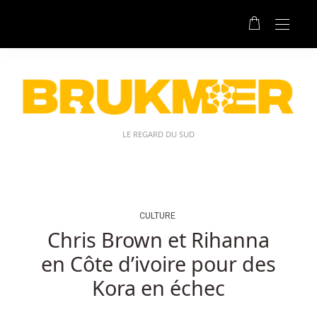
Casino
En
Ligne
Qui
Accepte
Cardano:
Quel
que
LE REGARD DU SUD
soit
le
type
de
divertissement
CULTURE
de
Chris Brown et Rihanna
casino
en Côte d’ivoire pour des
que
vous
Kora en échec
appréciez,
Casino