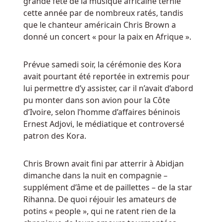
grande fête de la musique africaine ternie
est
cette année par de nombreux ratés, tandis
également
que le chanteur américain Chris Brown a
très
donné un concert « pour la paix en Afrique ».
amusante
à
Prévue samedi soir, la cérémonie des Kora
jouer,
avait pourtant été reportée in extremis pour
ne
lui permettre d’y assister, car il n’avait d’abord
cherchez
pu monter dans son avion pour la Côte
pas
d’Ivoire, selon l’homme d’affaires béninois
plus
Ernest Adjovi, le médiatique et controversé
loin
patron des Kora.
que
Secrets
of
Chris Brown avait fini par atterrir à Abidjan
Christmas.
dimanche dans la nuit en compagnie –
supplément d’âme et de paillettes – de la star
Meilleur
Rihanna. De quoi réjouir les amateurs de
Bonus
potins « people », qui ne ratent rien de la
De