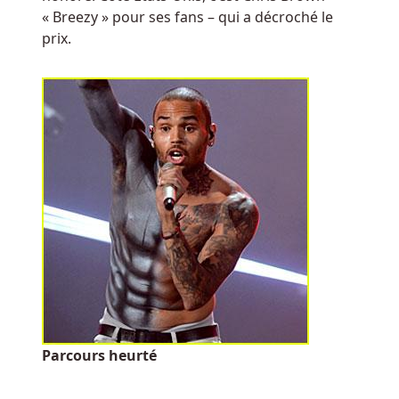
table
« Breezy » pour ses fans – qui a décroché le
de
prix.
la
roulette
française
en
un
rien
de
temps.
Nouveaux
Casinos
En
Ligne
Belgique
Argent
Parcours heurté
Reel
Bonus