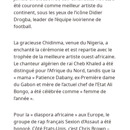
un
été couronné comme meilleur artiste du
dépôt
continent, sous les yeux de l’icône Didier
–
Drogba, leader de l’équipe ivoirienne de
et
football.
réclamé
un
excellent
La gracieuse Chidinma, venue du Nigeria, a
bonus
enchanté la cérémonie et est repartie avec le
de
trophée de la meilleure artiste ouest-africaine.
bienvenue
Le chanteur algérien de raï Cheb Khaled a été
–
distingué pour l’Afrique du Nord, tandis que la
vous
« mama » Patience Dabany, ex-Première dame
devriez
du Gabon et mère de l’actuel chef de l’Etat Ali
alors
Bongo, a été célébrée comme « femme de
placer
l’année ».
des
paris
Pour la « diaspora africaine » aux Europe, le
à
groupe de rap français Sexion d’Assaut a été
la
honoré. Côté Etats-Unis, c’est Chris Brown –