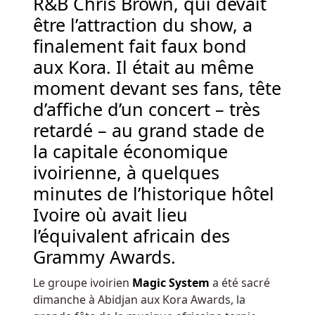
R&B Chris Brown, qui devait
recherchez
une
être l’attraction du show, a
machine
finalement fait faux bond
à
aux Kora. Il était au même
sous
moment devant ses fans, tête
sur
le
d’affiche d’un concert – très
thème
retardé – au grand stade de
des
la capitale économique
Fêtes
ivoirienne, à quelques
qui
offre
minutes de l’historique hôtel
de
Ivoire où avait lieu
nombreuses
l’équivalent africain des
façons
Grammy Awards.
de
gagner
Le groupe ivoirien
Magic System
a été sacré
et
dimanche à Abidjan aux Kora Awards, la
qui