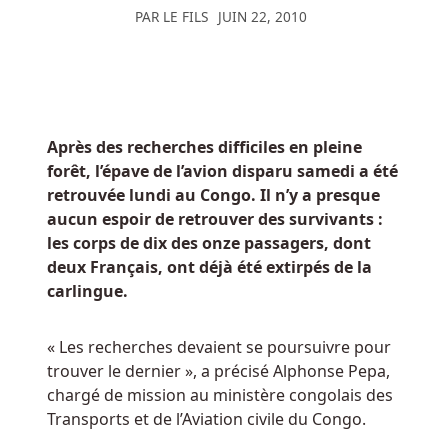
PAR
LE FILS
JUIN 22, 2010
peut
déclencher
un
prix
pouvant
atteindre
Après des recherches difficiles en pleine
500x
forêt, l’épave de l’avion disparu samedi a été
la
retrouvée lundi au Congo. Il n’y a presque
mise,
aucun espoir de retrouver des survivants :
ainsi
les corps de dix des onze passagers, dont
que
deux Français, ont déjà été extirpés de la
des
carlingue.
tours
gratuits.
« Les recherches devaient se poursuivre pour
trouver le dernier », a précisé Alphonse Pepa,
Gratowin
chargé de mission au ministère congolais des
Casino
Transports et de l’Aviation civile du Congo.
Avis