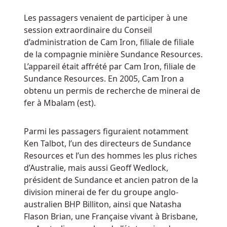
Si
Les passagers venaient de participer à une
vous
session extraordinaire du Conseil
vous
d’administration de Cam Iron, filiale de filiale
asseyez
de la compagnie minière Sundance Resources.
avant
L’appareil était affrété par Cam Iron, filiale de
la
Sundance Resources. En 2005, Cam Iron a
fin
obtenu un permis de recherche de minerai de
de
fer à Mbalam (est).
la
main,
le
Parmi les passagers figuraient notamment
croupier
Ken Talbot, l’un des directeurs de Sundance
pourrait
Resources et l’un des hommes les plus riches
vous
d’Australie, mais aussi Geoff Wedlock,
saluer.
président de Sundance et ancien patron de la
division minerai de fer du groupe anglo-
Gagner
australien BHP Billiton, ainsi que Natasha
Flason Brian, une Française vivant à Brisbane,
de