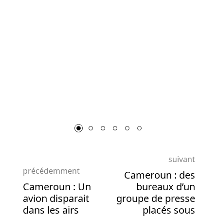
lignes
qui
atterrissent
par
bobine
et
le
nombre
de
lignes
de
paiement
varie.
suivant
précédemment
Machines
Cameroun : des
Cameroun : Un
bureaux d’un
à
avion disparait
groupe de presse
sous
dans les airs
placés sous
complexes