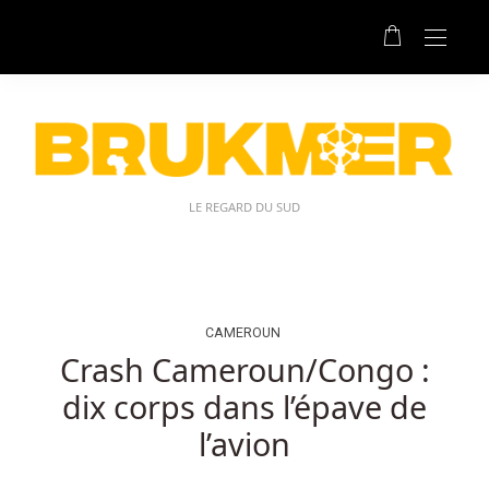
Casinos
De
Jeu
En
Bruxelles:
Atterrissant
sur
les
LE REGARD DU SUD
cinq
rouleaux,
mais
une
seule
CAMEROUN
fois
Crash Cameroun/Congo :
sur
dix corps dans l’épave de
chacun
d'eux,
l’avion
ce
symbole