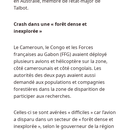
en Australie, membre de l’état-major de
l'argent
Talbot.
réel
en
Crash dans une « forêt dense et
ligne
inexplorée »
Volt
Le Cameroun, le Congo et les Forces
Casino
françaises au Gabon (FFG) avaient déployé
Belgique
plusieurs avions et hélicoptère sur la zone,
En
côté camerounais et côté congolais. Les
Ligne
autorités des deux pays avaient aussi
Si
demandé aux populations et compagnies
c'est
forestières dans la zone de disparition de
l'AMS,
participer aux recherches.
sont-
ils
Celles-ci se sont avérées « difficiles » car l’avion
informés
a disparu dans un secteur de « forêt dense et
de
inexplorée », selon le gouverneur de la région
qui