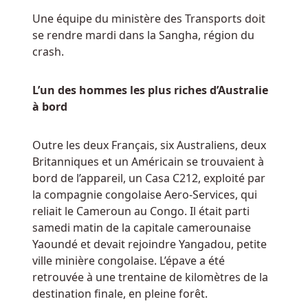
En
Une équipe du ministère des Transports doit
Ligne
se rendre mardi dans la Sangha, région du
-
crash.
Super
Slots
casino
L’un des hommes les plus riches d’Australie
est
à bord
dans
l'industrie
Outre les deux Français, six Australiens, deux
depuis
Britanniques et un Américain se trouvaient à
2024.
bord de l’appareil, un Casa C212, exploité par
la compagnie congolaise Aero-Services, qui
Meilleures
reliait le Cameroun au Congo. Il était parti
Machines
samedi matin de la capitale camerounaise
à
Yaoundé et devait rejoindre Yangadou, petite
Sous
ville minière congolaise. L’épave a été
à
retrouvée à une trentaine de kilomètres de la
Bruges
destination finale, en pleine forêt.
2025
: