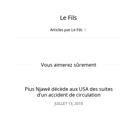
développeurs
de
logiciels
Le Fils
de
Articles par Le Fils
blackjack
qu'il
y
a
de
Vous aimerez sûrement
jeux.
Il
Pius Njawé décède aux USA des suites
Po
peut
d’un accident de circulation
y
avoir
JUILLET 13, 2010
entre
2
et
7