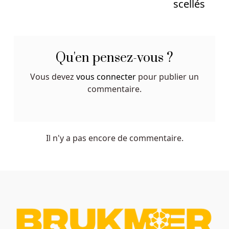
scellés
Le
Meilleur
Casino
De
Qu'en pensez-vous ?
Bruges
Vous devez
vous connecter
pour publier un
Les
commentaire.
joueurs
peuvent
choisir
parmi
Il n'y a pas encore de commentaire.
tous
les
différents
fournisseurs
de
logiciels,
y
compris