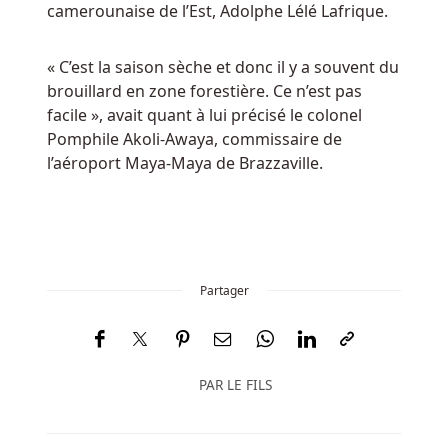
camerounaise de l’Est, Adolphe Lélé Lafrique.
prend
les
« C’est la saison sèche et donc il y a souvent du
créneaux.
brouillard en zone forestière. Ce n’est pas
facile », avait quant à lui précisé le colonel
Machines
Pomphile Akoli-Awaya, commissaire de
à
l’aéroport Maya-Maya de Brazzaville.
Sous
Gratuites
Avis
En
Ligne
Belgique
Partager
Il
y
a
presque
PAR
LE FILS
autant
de